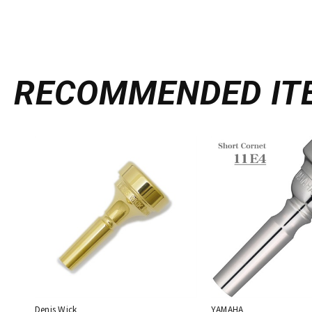
RECOMMENDED
IT
Denis Wick
YAMAHA