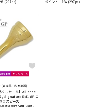
1%
(297pt)
ポイント：1%
(297pt)
キャンペーン
文店頭受取可
ド(管楽器・吹奏楽器)
くしセール】Alliance
 Signature RM1 GP コ
 マウスピース
¥82,500
小売価格
（税込）