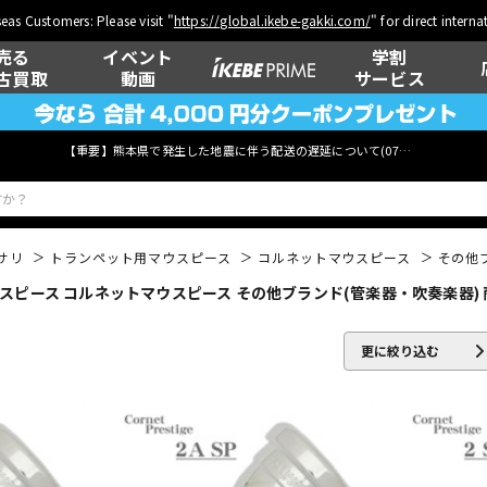
eas Customers: Please visit "
https://global.ikebe-gakki.com/
" for direct intern
売る
イベント
学割
古買取
動画
サービス
【重要】熊本県で発生した地震に伴う配送の遅延について(
07月29日
更新)
サリ
トランペット用マウスピース
コルネットマウスピース
その他
スピース コルネットマウスピース その他ブランド(管楽器・吹奏楽器)
ベース
ウクレレ
更に絞り込む
管楽器
その他楽器