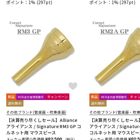
ポイント：1%
(297pt)
ポイント：1%
(297pt)
新品
キャンペーン
新品
キャ
WEB注文店頭受取可
WEB注文店頭受取可
送料無料
送料無料
その他ブランド(管楽器・吹奏楽器)
その他ブランド(管楽器・吹奏
【決算売り尽くしセール】Alliance
【決算売り尽くしセール】Al
アライアンス / Signature RM3 GP コ
アライアンス / Signature
ルネット用 マウスピース
コルネット用 マウスピー
¥82,500
¥82,
メーカー希望小売価格
メーカー希望小売価格
（税込）