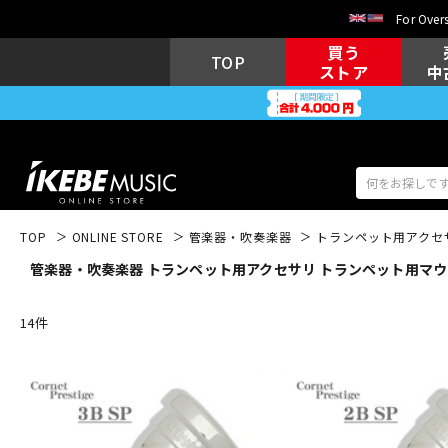
For Overs
買う
TOP
ストア
中
TOP
ONLINE STORE
管楽器・吹奏楽器
トランペット用アクセ
管楽器・吹奏楽器 トランペット用アクセサリ トランペット用マウ
アコギ/エレ
エレキギター
アコ
14
件
キーボード
電子ピアノ