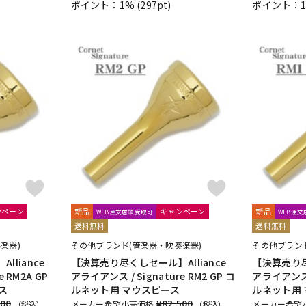
ポイント：1%
(297pt)
ポイント：
ンペーン
新品
キャンペーン
新品
WEB注文店頭受取可
WEB注
送料無料
送料無料
楽器)
その他ブランド(管楽器・吹奏楽器)
その他ブラン
liance
【決算売り尽くしセール】Alliance
【決算売り尽
 RM2A GP
アライアンス / Signature RM2 GP コ
アライアンス /
ス
ルネット用 マウスピース
ルネット用
500
¥82,500
メーカー希望小売価格
メーカー希望
（税込）
（税込）