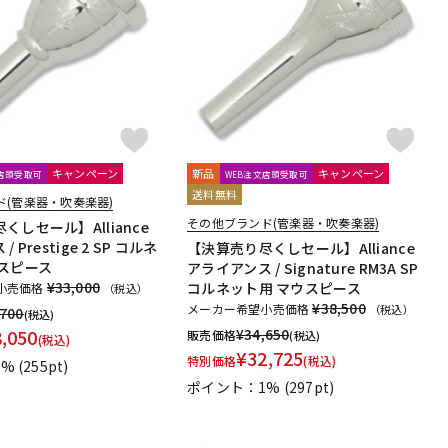
配信/ライブ
楽器アクセサ
機器
リ
キャンペーン
新品
キャンペーン
文店頭受取可
WEB注文店頭受取可
送料無料
ド(管楽器・吹奏楽器)
その他ブランド(管楽器・吹奏楽器)
くしセール】Alliance
 Prestige 2 SP コルネ
【決算売り尽くしセール】Alliance
スピース
アライアンス / Signature RM3A SP
¥33,000
コルネット用 マウスピース
小売価格
（税込）
¥38,500
メーカー希望小売価格
（税込）
,700
(税込)
8,050
¥
34,650
販売価格
(税込)
(税込)
¥
32,725
特別価格
(税込)
1%
(255pt)
ポイント：1%
(297pt)