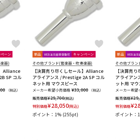
DTM オンラ
レコーディン
イン納品
グ機器
ジ
ンペーン
新品
キャンペーン
新品
WEB注文店頭受取可
WEB注
楽器)
その他ブランド(管楽器・吹奏楽器)
その他ブラン
liance
【決算売り尽くしセール】Alliance
【決算売り尽
2B SP コル
アライアンス / Prestige 2A SP コル
アライアンス /
ネット用 マウスピース
ット用 マウ
000
¥33,000
メーカー希望小売価格
メーカー希望
（税込）
（税込）
¥
29,700
¥
29
販売価格
販売価格
(税込)
¥
28,050
¥
2
特別価格
(税込)
特別価格
ポイント：1%
(255pt)
ポイント：