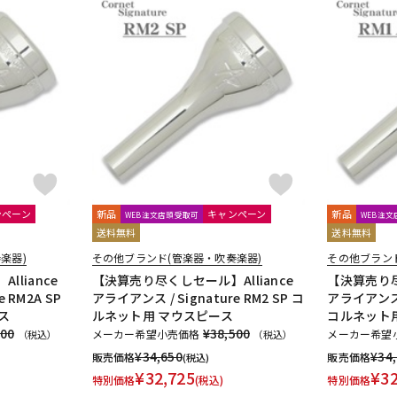
ンペーン
新品
キャンペーン
新品
WEB注文店頭受取可
WEB注
送料無料
送料無料
楽器)
その他ブランド(管楽器・吹奏楽器)
その他ブラン
liance
【決算売り尽くしセール】Alliance
【決算売り尽
 RM2A SP
アライアンス / Signature RM2 SP コ
アライアンス /
ス
ルネット用 マウスピース
コルネット
500
¥38,500
メーカー希望小売価格
メーカー希望
（税込）
（税込）
¥
34,650
¥
34
販売価格
販売価格
(税込)
¥
32,725
¥
3
特別価格
(税込)
特別価格