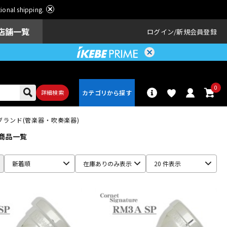
ational shipping.
店舗一覧
ログイン
新規会員登録
0
詳細検索
ブランド(管楽器・吹奏楽器)
 商品一覧
パーカッショ
ドラム
ン
新着順
在庫ありのみ表示
20 件表示
アンプ
エフェクター