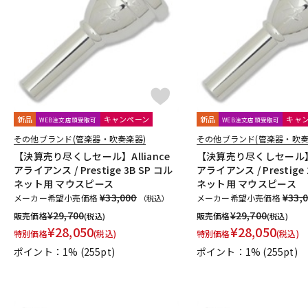
DJ機器
DTM
中古
ヴィンテー
新品
キャンペーン
新品
キャ
WEB注文店頭受取可
WEB注文店頭受取可
その他ブランド(管楽器・吹奏楽器)
その他ブランド(管楽器・吹奏
【決算売り尽くしセール】Alliance
【決算売り尽くしセール】Al
アライアンス / Prestige 3B SP コル
アライアンス / Prestige 
ネット用 マウスピース
ネット用 マウスピース
¥33,000
¥33,
メーカー希望小売価格
メーカー希望小売価格
（税込）
¥
29,700
¥
29,700
販売価格
販売価格
(税込)
(税込)
¥
28,050
¥
28,050
特別価格
(税込)
特別価格
(税込)
ポイント：1%
(255pt)
ポイント：1%
(255pt)