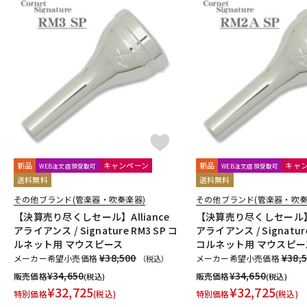
新品
キャンペーン
新品
キャ
WEB注文店頭受取可
WEB注文店頭受取可
送料無料
送料無料
その他ブランド(管楽器・吹奏楽器)
その他ブランド(管楽器・吹奏
【決算売り尽くしセール】Alliance
【決算売り尽くしセール】Al
アライアンス / Signature RM3 SP コ
アライアンス / Signature
ルネット用 マウスピース
コルネット用 マウスピー
¥38,500
¥38,
メーカー希望小売価格
メーカー希望小売価格
（税込）
¥
34,650
¥
34,650
販売価格
販売価格
(税込)
(税込)
¥
32,725
¥
32,725
特別価格
(税込)
特別価格
(税込)