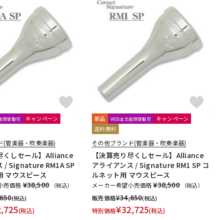
キャンペーン
新品
キャンペーン
文店頭受取可
WEB注文店頭受取可
送料無料
ド(管楽器・吹奏楽器)
その他ブランド(管楽器・吹奏楽器)
くしセール】Alliance
【決算売り尽くしセール】Alliance
 Signature RM1A SP
アライアンス / Signature RM1 SP コ
用 マウスピース
ルネット用 マウスピース
¥38,500
¥38,500
小売価格
メーカー希望小売価格
（税込）
（税込）
,650
¥
34,650
販売価格
(税込)
(税込)
2,725
¥
32,725
(税込)
特別価格
(税込)