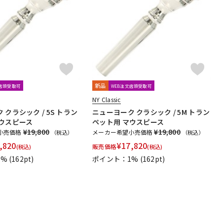
配信/ライブ
楽器アクセサ
機器
リ
新品
文店頭受取可
WEB注文店頭受取可
NY Classic
 クラシック / 5S トラン
ニューヨーク クラシック / 5M トラン
マウスピース
ペット用 マウスピース
¥19,800
¥19,800
小売価格
メーカー希望小売価格
（税込）
（税込）
,820
¥
17,820
販売価格
(税込)
(税込)
1%
(162pt)
ポイント：1%
(162pt)