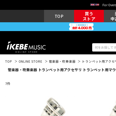
For Overs
買う
TOP
ストア
中
TOP
ONLINE STORE
管楽器・吹奏楽器
トランペット用アクセ
管楽器・吹奏楽器 トランペット用アクセサリ トランペット用マウスピー
アコギ/エレ
エレキギター
アコ
7
件
キーボード
電子ピアノ