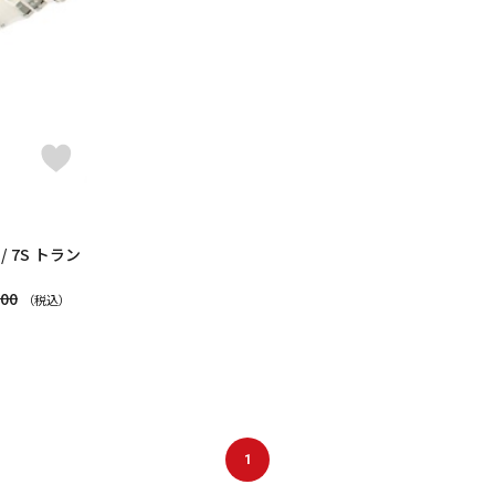
 7S トラン
800
（税込）
1