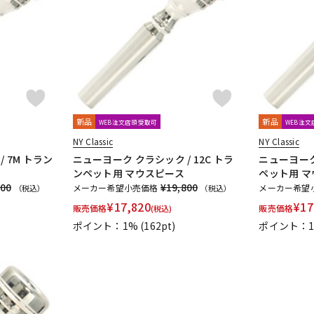
DTM オンラ
レコーディン
イン納品
グ機器
ジ
新品
新品
WEB注文店頭受取可
WEB注
NY Classic
NY Classic
 7M トラン
ニューヨーク クラシック / 12C トラ
ニューヨーク
ンペット用 マウスピース
ペット用 
800
¥19,800
メーカー希望小売価格
メーカー希望
（税込）
（税込）
¥
17,820
¥
17
販売価格
販売価格
(税込)
ポイント：1%
(162pt)
ポイント：