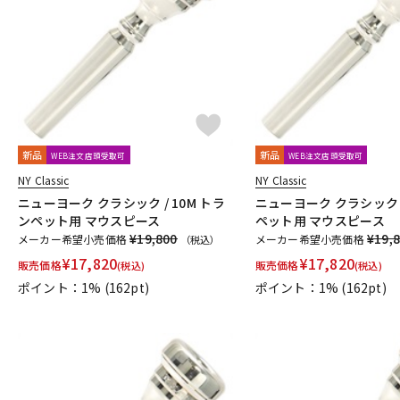
DJ機器
DTM
中古
ヴィンテー
新品
新品
WEB注文店頭受取可
WEB注文店頭受取可
NY Classic
NY Classic
ニューヨーク クラシック / 10M トラ
ニューヨーク クラシック /
ンペット用 マウスピース
ペット用 マウスピース
¥19,800
¥19,
メーカー希望小売価格
メーカー希望小売価格
（税込）
¥
17,820
¥
17,820
販売価格
販売価格
(税込)
(税込)
ポイント：1%
(162pt)
ポイント：1%
(162pt)