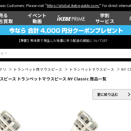
eas Customers: Please visit "
https://global.ikebe-gakki.com/
" for direct intern
売る
イベント
学割
古買取
動画
サービス
【重要】熊本県で発生した地震に伴う配送の遅延について(
07月29日
更新)
サリ
トランペット用マウスピース
トランペットマウスピース
NY Cl
ス トランペットマウスピース NY Classic 商品一覧
ベース
ウクレレ
更に絞り込む
管楽器
その他楽器