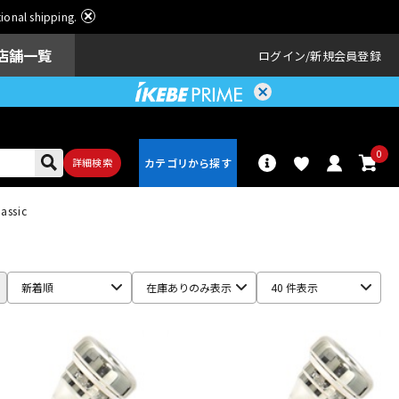
ational shipping.
店舗一覧
ログイン
新規会員登録
0
詳細検索
assic
パーカッショ
ドラム
ン
新着順
在庫ありのみ表示
40 件表示
アンプ
エフェクター