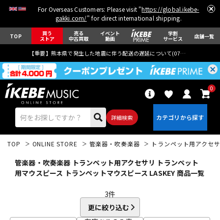
For Overseas Customers: Please visit "
https://global.ikebe-
gakki.com/
" for direct international shipping.
買う
売る
イベント
学割
TOP
店舗一覧
ストア
中古買取
動画
サービス
【重要】熊本県で発生した地震に伴う配送の遅延について(
07月29日
更新)
0
詳細検索
TOP
ONLINE STORE
管楽器・吹奏楽器
トランペット用アクセ
管楽器・吹奏楽器 トランペット用アクセサリ トランペット
用マウスピース トランペットマウスピース LASKEY 商品一覧
3
件
エレキギター
アコギ/エレアコ
更に絞り込む