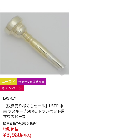
DTM オンライン納品
レコーディング機器
配信/ライブ機器
楽器アクセサリ
中古
ヴィンテージ
ユーズド
WEB注文店頭受取可
キャンペーン
LASKEY
【決算売り尽くしセール】USED 中
古 ラスキー / 50MC トランペット用
マウスピース
¥
4,980
販売価格
(税込)
特別価格
¥
3,980
(税込)