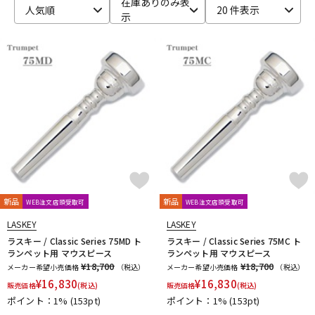
在庫ありのみ表
人気順
20 件表示
示
ベース
ウクレレ
ドラム
パーカッション
キーボード
電子ピアノ
管楽器
その他楽器
新品
新品
WEB注文店頭受取可
WEB注文店頭受取可
アンプ
エフェクター
LASKEY
LASKEY
ラスキー / Classic Series 75MD ト
ラスキー / Classic Series 75MC ト
ランペット用 マウスピース
ランペット用 マウスピース
¥18,700
¥18,700
メーカー希望小売価格
（税込）
メーカー希望小売価格
（税込）
DJ機器
DTM
¥
16,830
¥
16,830
販売価格
(税込)
販売価格
(税込)
ポイント：1%
(153pt)
ポイント：1%
(153pt)