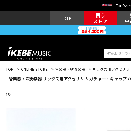
For Overs
買う
TOP
ストア
中
TOP
ONLINE STORE
管楽器・吹奏楽器
サックス用アクセサリ
管楽器・吹奏楽器 サックス用アクセサリ リガチャー・キャップ 
アコギ/エレ
エレキギター
アコ
13
件
キーボード
電子ピアノ