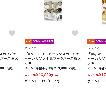
DTM オンラ
レコーディン
イン納品
グ機器
ジ
新品
新品
WEB注文店頭受取可
WEB注
ハリソン
ハリソン
クス用リガチ
「A2/SP」 アルトサックス用リガチ
「AD/GP
ラバー用 銀メ
ャー ハリソン セルマーラバー用 銀メ
ャー ハリソ
ッキ
ッキ
800
¥19,800
メーカー希望小売価格
メーカー希望
（税込）
（税込）
¥
16,830
¥
17
販売価格
販売価格
(税込)
ポイント：1%
(153pt)
ポイント：