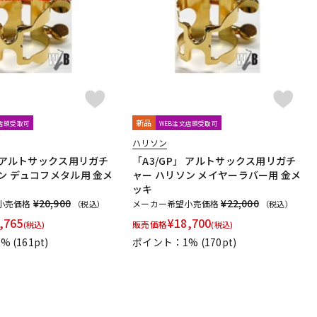
配信/ライブ
楽器アクセサ
機器
リ
新品
文店頭受取可
WEB注文店頭受取可
ハリソン
」 アルトサックス用リガチ
「A3/GP」 アルトサックス用リガチ
ン デュコフメタル用 金メ
ャー ハリソン メイヤーラバー用 金メ
ッキ
¥20,900
¥22,000
小売価格
メーカー希望小売価格
（税込）
（税込）
,765
¥
18,700
販売価格
(税込)
(税込)
1%
(161pt)
ポイント：1%
(170pt)