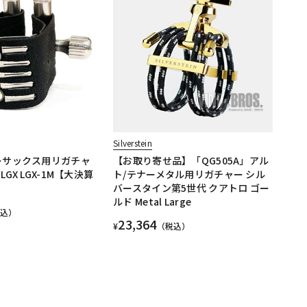
Silverstein
ーサックス用リガチャ
【お取り寄せ品】「QG505A」アル
GX LGX-1M【大決算
ト/テナーメタル用リガチャー シル
バースタイン第5世代 クアトロ ゴー
ルド Metal Large
税込）
23,364
¥
（税込）