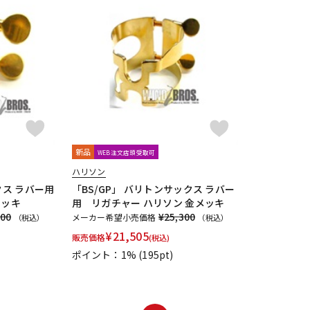
新品
WEB注文店頭受取可
ハリソン
クス ラバー用
「BS/GP」 バリトンサックス ラバー
メッキ
用 リガチャー ハリソン 金メッキ
000
¥25,300
メーカー希望小売価格
（税込）
（税込）
¥
21,505
販売価格
(税込)
ポイント：1%
(195pt)