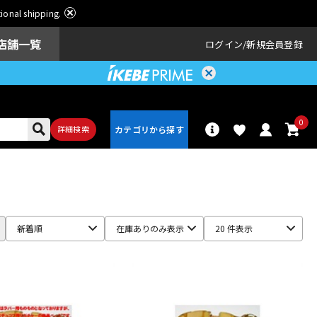
ational shipping.
店舗一覧
ログイン
新規会員登録
0
詳細検索
パーカッショ
ドラム
ン
新着順
在庫ありのみ表示
20 件表示
アンプ
エフェクター