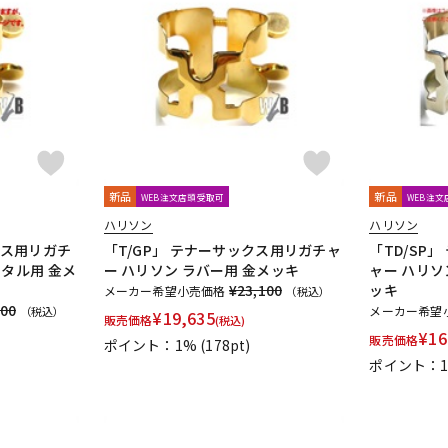
新品
新品
WEB注文店頭受取可
WEB注
ハリソン
ハリソン
クス用リガチ
「T/GP」 テナーサックス用リガチャ
「TD/SP
メタル用 金メ
ー ハリソン ラバー用 金メッキ
ャー ハリソ
¥23,100
ッキ
メーカー希望小売価格
（税込）
000
メーカー希望
（税込）
¥
19,635
販売価格
(税込)
¥
16
販売価格
ポイント：1%
(178pt)
ポイント：