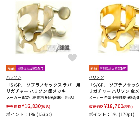
新品
新品
WEB注文店頭受取可
WEB注文店頭受取可
ハリソン
ハリソン
「S/SP」 ソプラノサックス ラバー用
「S/GP」 ソプラノサッ
リガチャー ハリソン 銀メッキ
リガチャー ハリソン 金
¥19,800
¥22,
メーカー希望小売価格
メーカー希望小売価格
（税込）
¥
16,830
¥
18,700
販売価格
販売価格
(税込)
(税込)
ポイント：1%
(153pt)
ポイント：1%
(170pt)