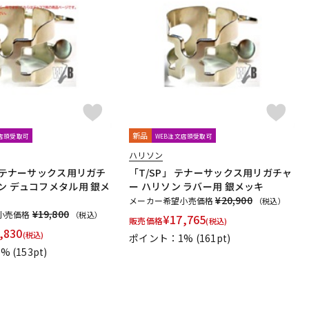
新品
文店頭受取可
WEB注文店頭受取可
ハリソン
」 テナーサックス用リガチ
「T/SP」 テナーサックス用リガチャ
ン デュコフメタル用 銀メ
ー ハリソン ラバー用 銀メッキ
¥20,900
メーカー希望小売価格
（税込）
¥19,800
小売価格
（税込）
¥
17,765
販売価格
(税込)
,830
(税込)
ポイント：1%
(161pt)
1%
(153pt)