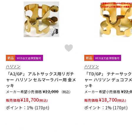
新品
新品
WEB注文店頭受取可
WEB注文店頭受取可
ハリソン
ハリソン
「A2/GP」 アルトサックス用リガチ
「TD/GP」 テナーサッ
ャー ハリソン セルマーラバー用 金メ
ャー ハリソン デュコフ
ッキ
ッキ
¥22,000
¥22,
メーカー希望小売価格
メーカー希望小売価格
（税込）
¥
18,700
¥
18,700
販売価格
販売価格
(税込)
(税込)
ポイント：1%
(170pt)
ポイント：1%
(170pt)