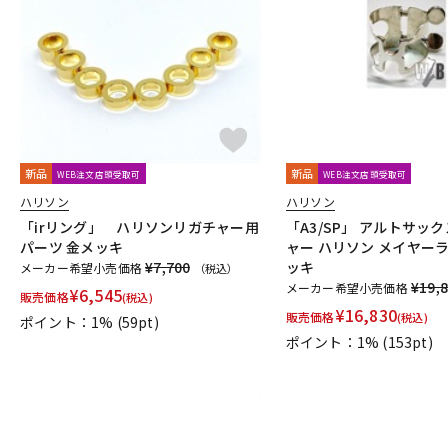
DJ機器
DTM
中古
ヴィンテー
新品
新品
WEB注文店頭受取可
WEB注文店頭受取可
ハリソン
ハリソン
「irリング」 ハリソンリガチャー用
「A3/SP」 アルトサッ
パーツ 金メッキ
ャー ハリソン メイヤー
¥7,700
ッキ
メーカー希望小売価格
（税込）
¥19,
メーカー希望小売価格
¥
6,545
販売価格
(税込)
¥
16,830
販売価格
(税込)
ポイント：1%
(59pt)
ポイント：1%
(153pt)