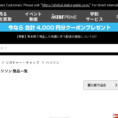
eas Customers: Please visit "
https://global.ikebe-gakki.com/
" for direct intern
売る
イベント
学割
古買取
動画
サービス
【重要】熊本県で発生した地震に伴う配送の遅延について(
07月29日
更新)
リガチャー・キャップ
ハリソン
ハリソン 商品一覧
ベース
ウクレレ
更に絞り込む
管楽器
その他楽器