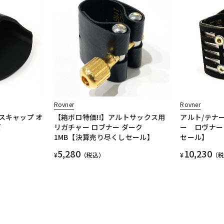
Rovner
Rovner
スキャップ オ
【箱ボロ特価!!】アルトサックス用
アルト/テナ
ズ
リガチャー ロブナー ダーク
ー ロヴナー L
1MB【決算売り尽くしセール】
セール】
5,280
10,230
¥
（税込）
¥
（