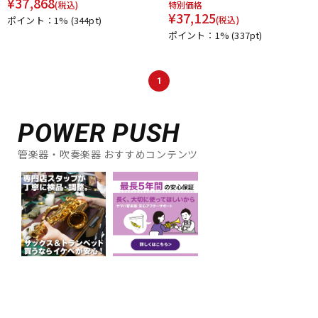
¥
37,868
(税込)
特別価格
DTM オンライン納品
レコーディング機器
¥
37,125
ポイント：1%
(344pt)
(税込)
ポイント：1%
(337pt)
配信/ライブ機器
楽器アクセサリ
1
中古
ヴィンテージ
POWER PUSH
管楽器・吹奏楽器 おすすめコンテンツ