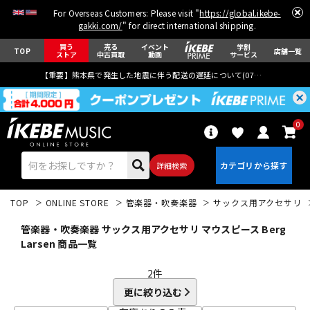
For Overseas Customers: Please visit "
https://global.ikebe-
gakki.com/
" for direct international shipping.
買う
売る
イベント
学割
TOP
店舗一覧
ストア
中古買取
動画
サービス
【重要】熊本県で発生した地震に伴う配送の遅延について(
07月29日
更新)
0
詳細検索
TOP
ONLINE STORE
管楽器・吹奏楽器
サックス用アクセサリ
管楽器・吹奏楽器 サックス用アクセサリ マウスピース Berg
Larsen 商品一覧
2
件
エレキギター
アコギ/エレアコ
更に絞り込む