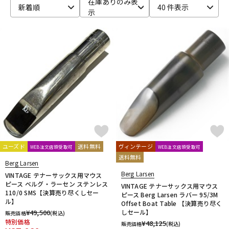
在庫ありのみ表
新着順
40 件表示
示
ベース
ウクレレ
ドラム
パーカッション
キーボード
電子ピアノ
管楽器
その他楽器
ユーズド
送料無料
ヴィンテージ
WEB注文店頭受取可
WEB注文店頭受取可
送料無料
アンプ
エフェクター
Berg Larsen
Berg Larsen
VINTAGE テナーサックス用マウス
ピース ベルグ・ラーセン ステンレス
VINTAGE テナーサックス用マウス
110/0 SMS【決算売り尽くしセー
ピース Berg Larsen ラバー 95/3M
DJ機器
DTM
ル】
Offset Boat Table 【決算売り尽く
¥
49,500
しセール】
販売価格
(税込)
特別価格
¥
48,125
販売価格
(税込)