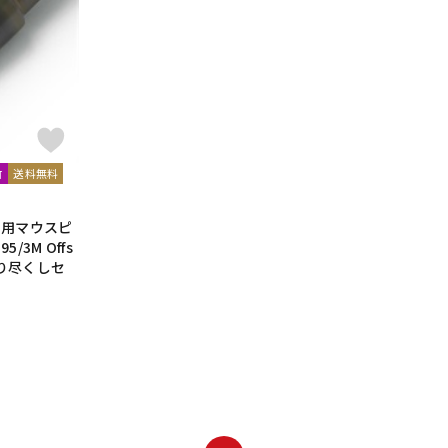
DTM オンラ
レコーディン
イン納品
グ機器
ジ
送料無料
可
クス用マウスピ
5/3M Offs
算売り尽くしセ