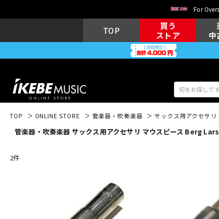
For Overs
買う
TOP
ストア
中
TOP
ONLINE STORE
管楽器・吹奏楽器
サックス用アクセサリ
管楽器・吹奏楽器 サックス用アクセサリ マウスピース Berg Lars
アコギ/エレ
エレキギター
アコ
2
件
キーボード
電子ピアノ