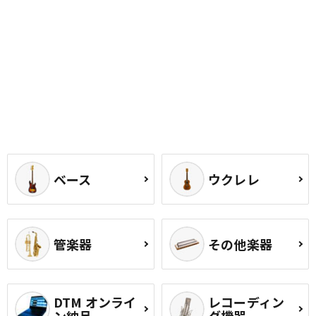
ベース
ウクレレ
管楽器
その他楽器
DTM オンライ
レコーディン
ン納品
グ機器