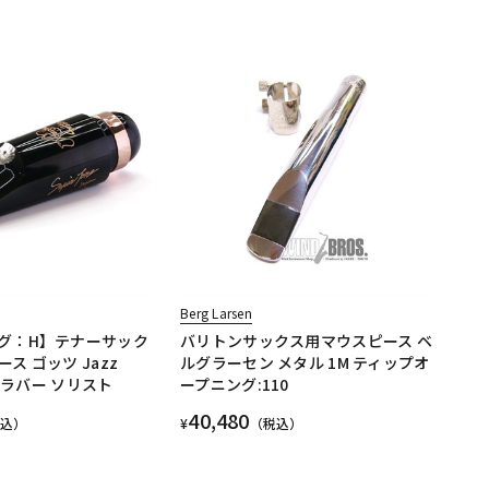
Berg Larsen
グ：H】テナーサック
バリトンサックス用マウスピース ベ
ス ゴッツ Jazz
ルグラーセン メタル 1M ティップオ
ードラバー ソリスト
ープニング:110
40,480
税込）
¥
（税込）