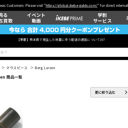
eas Customers: Please visit "
https://global.ikebe-gakki.com/
" for direct intern
売る
イベント
学割
古買取
動画
サービス
【重要】熊本県で発生した地震に伴う配送の遅延について(
07月29日
更新)
マウスピース
Berg Larsen
en 商品一覧
ベース
ウクレレ
更に絞り込む
管楽器
その他楽器