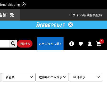
ational shipping.
店舗一覧
ログイン
新規会員登録
0
詳細検索
パーカッショ
ドラム
ン
新着順
在庫ありのみ表示
20 件表示
アンプ
エフェクター