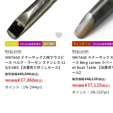
DJ機器
DTM
中古
ヴィンテー
ユーズド
送料無料
ヴィンテージ
WEB注文店頭受取可
WEB注文店頭受取
Berg Larsen
Berg Larsen
VINTAGE テナーサックス用マウスピ
VINTAGE テナーサッ
ース ベルグ・ラーセン ステンレス 11
ース Berg Larsen ラバー 9
0/0 SMS【決算売り尽くしセール】
et Boat Table 【決
ール】
¥
49,500
販売価格
(税込)
¥
48,125
¥
37,868
販売価格
(税込)
特別価格
(税込)
¥
37,125
特別価格
(税込)
ポイント：1%
(344pt)
ポイント：1%
(337pt)