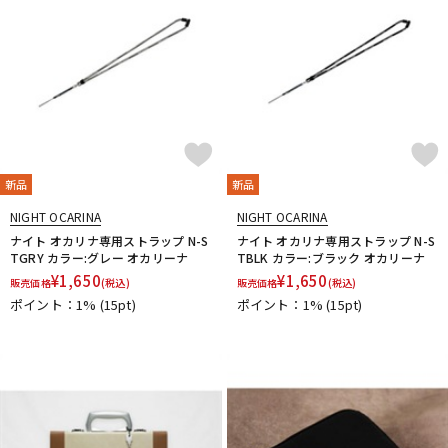
新品
新品
NIGHT OCARINA
NIGHT OCARINA
ナイト オカリナ専用ストラップ N-S
ナイト オカリナ専用ストラップ N-S
TGRY カラー:グレー オカリーナ
TBLK カラー:ブラック オカリーナ
¥
1,650
¥
1,650
販売価格
(税込)
販売価格
(税込)
ポイント：1%
(15pt)
ポイント：1%
(15pt)