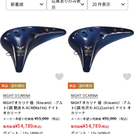
在庫ありのみ表
新着順
20 件表示
示
ベース
ウクレレ
ドラム
パーカッション
キーボード
電子ピアノ
管楽器
その他楽器
新品
送料無料
新品
送料無料
アンプ
エフェクター
NIGHT OCARINA
NIGHT OCARINA
NIGHTオカリナ 極（Kiwami）-アル
NIGHTオカリナ 極（Kiwami）-アル
トC調 艶消 K-ACM(Matte) ナイト
トC調 光沢 K-ACL(Luster) ナイト オ
オカリーナ
カリーナ
DJ機器
DTM
¥55,000
¥55,000
メーカー希望小売価格
（税込）
メーカー希望小売価格
（税込）
¥
54,780
¥
54,780
販売価格
(税込)
販売価格
(税込)
ポイント：1%
(498pt)
ポイント：1%
(498pt)