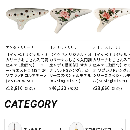
アケタオカリーナ
オオサワオカリナ
オオサワオカリナ
【イケベオリジナル・オ
【イケベオリジナル・オ
【イケベオリジナル
カリーナおじさん入門講
カリーナおじさん入門講
カリーナおじさん入
座＆デモ動画付】ニュ
座＆デモ動画付】オカリ
座＆デモ動画付】オ
ー･マエストロ MST-2F
ナ アルトGシングル iシ
ナ ソプラノFシングル 
ソプラノF コルネチーノ
リーズスペシャルモデル
シリーズスペシャル
(MST-2F W SC)
(AG Single i SP1)
ル(SF Single i SP1)
18,810
46,530
33,660
¥
（税込）
¥
（税込）
¥
（税込）
CATEGORY
エレキギター
アコギ/エレアコ