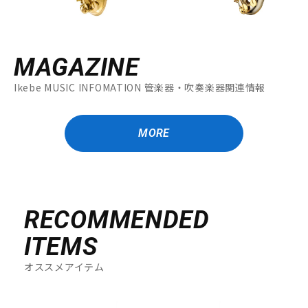
MAGAZINE
Ikebe MUSIC INFOMATION 管楽器・吹奏楽器関連情報
MORE
RECOMMENDED
ITEMS
オススメアイテム