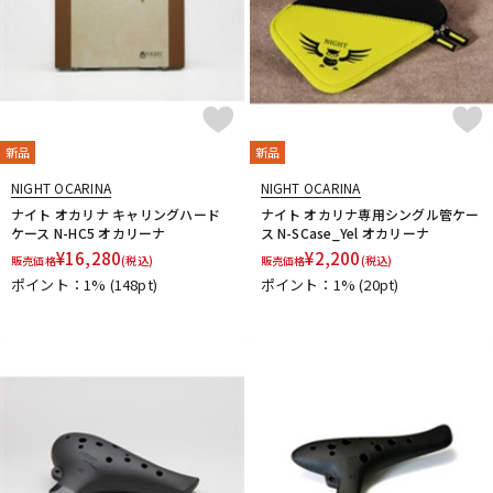
新品
新品
NIGHT OCARINA
NIGHT OCARINA
ナイト オカリナ キャリングハード
ナイト オカリナ専用シングル管ケー
ケース N-HC5 オカリーナ
ス N-SCase_Yel オカリーナ
¥
16,280
¥
2,200
販売価格
(税込)
販売価格
(税込)
ポイント：1%
(148pt)
ポイント：1%
(20pt)