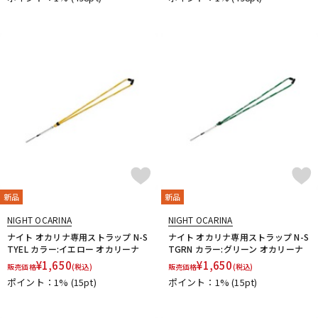
DTM オンライン納品
レコーディング機器
配信/ライブ機器
楽器アクセサリ
中古
ヴィンテージ
新品
新品
NIGHT OCARINA
NIGHT OCARINA
ナイト オカリナ専用ストラップ N-S
ナイト オカリナ専用ストラップ N-S
TYEL カラー:イエロー オカリーナ
TGRN カラー:グリーン オカリーナ
¥
1,650
¥
1,650
販売価格
(税込)
販売価格
(税込)
ポイント：1%
(15pt)
ポイント：1%
(15pt)