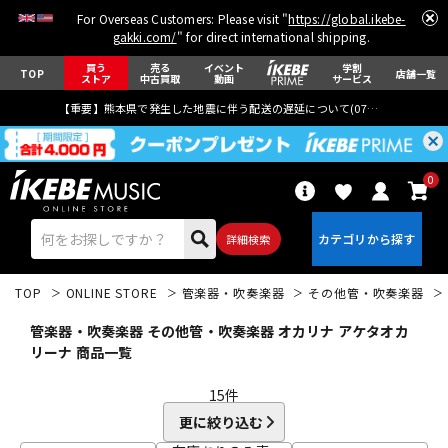
For Overseas Customers: Please visit "
https://global.ikebe-
gakki.com/
" for direct international shipping.
買う
売る
イベント
学割
TOP
店舗一覧
ストア
中古買取
動画
サービス
【重要】熊本県で発生した地震に伴う配送の遅延について(
07月29日
更新)
0
詳細検索
TOP
ONLINE STORE
管楽器・吹奏楽器
その他管・吹奏楽器
管楽器・吹奏楽器 その他管・吹奏楽器 オカリナ アケタオカ
リーナ 商品一覧
15
件
エレキギター
アコギ/エレアコ
更に絞り込む