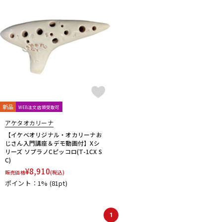
新品
WEB注文店頭受取可
アケタオカリーナ
【イケベオリジナル・オカリーナお
じさん入門講座＆デモ動画付】Xシ
リーズ ソプラノCピッコロ(T-1CX S
C)
¥
8,910
販売価格
(税込)
ポイント：1%
(81pt)
1