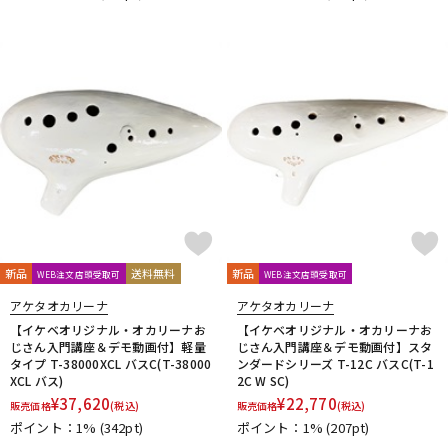
DTM オンライン納品
レコーディング機器
配信/ライブ機器
楽器アクセサリ
中古
ヴィンテージ
新品
送料無料
新品
WEB注文店頭受取可
WEB注文店頭受取可
アケタオカリーナ
アケタオカリーナ
【イケベオリジナル・オカリーナお
【イケベオリジナル・オカリーナお
じさん入門講座＆デモ動画付】軽量
じさん入門講座＆デモ動画付】スタ
タイプ T-38000XCL バスC(T-38000
ンダードシリーズ T-12C バスC(T-1
XCL バス)
2C W SC)
¥
37,620
¥
22,770
販売価格
(税込)
販売価格
(税込)
ポイント：1%
(342pt)
ポイント：1%
(207pt)