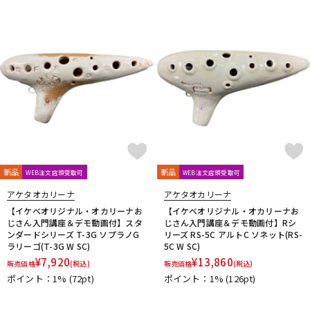
新品
新品
WEB注文店頭受取可
WEB注文店頭受取可
アケタオカリーナ
アケタオカリーナ
【イケベオリジナル・オカリーナお
【イケベオリジナル・オカリーナお
じさん入門講座＆デモ動画付】スタ
じさん入門講座＆デモ動画付】Rシ
ンダードシリーズ T-3G ソプラノG
リーズ RS-5C アルトC ソネット(RS-
ラリーゴ(T-3G W SC)
5C W SC)
¥
7,920
¥
13,860
販売価格
(税込)
販売価格
(税込)
ポイント：1%
(72pt)
ポイント：1%
(126pt)