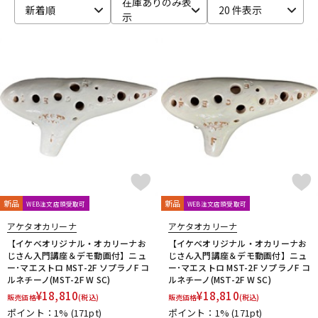
在庫ありのみ表
新着順
20 件表示
示
ベース
ウクレレ
ドラム
パーカッション
キーボード
電子ピアノ
管楽器
その他楽器
新品
新品
WEB注文店頭受取可
WEB注文店頭受取可
アンプ
エフェクター
アケタオカリーナ
アケタオカリーナ
【イケベオリジナル・オカリーナお
【イケベオリジナル・オカリーナお
じさん入門講座＆デモ動画付】ニュ
じさん入門講座＆デモ動画付】ニュ
ー･マエストロ MST-2F ソプラノF コ
ー･マエストロ MST-2F ソプラノF コ
DJ機器
DTM
ルネチーノ(MST-2F W SC)
ルネチーノ(MST-2F W SC)
¥
18,810
¥
18,810
販売価格
(税込)
販売価格
(税込)
ポイント：1%
(171pt)
ポイント：1%
(171pt)