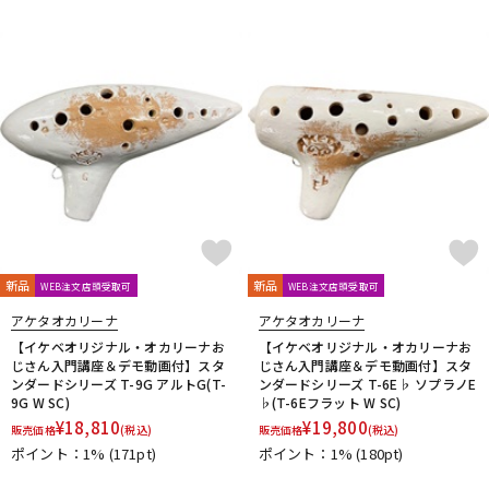
新品
新品
WEB注文店頭受取可
WEB注文店頭受取可
アケタオカリーナ
アケタオカリーナ
【イケベオリジナル・オカリーナお
【イケベオリジナル・オカリーナお
じさん入門講座＆デモ動画付】スタ
じさん入門講座＆デモ動画付】スタ
ンダードシリーズ T-9G アルトG(T-
ンダードシリーズ T-6E♭ ソプラノE
9G W SC)
♭(T-6Eフラット W SC)
¥
18,810
¥
19,800
販売価格
(税込)
販売価格
(税込)
ポイント：1%
(171pt)
ポイント：1%
(180pt)