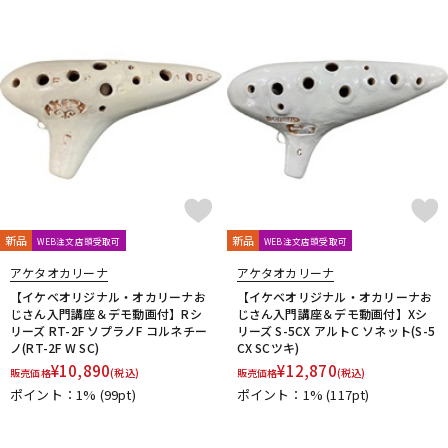
新品
新品
WEB注文店頭受取可
WEB注文店頭受取可
アケタオカリーナ
アケタオカリーナ
【イケベオリジナル・オカリーナお
【イケベオリジナル・オカリーナお
じさん入門講座＆デモ動画付】Rシ
じさん入門講座＆デモ動画付】Xシ
リーズ RT-2F ソプラノF コルネチー
リーズ S-5CX アルトC ソネット(S-5
ノ(RT-2F W SC)
CX SCツキ)
¥
10,890
¥
12,870
販売価格
(税込)
販売価格
(税込)
ポイント：1%
(99pt)
ポイント：1%
(117pt)