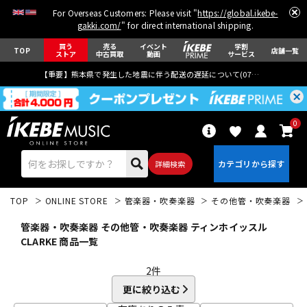
For Overseas Customers: Please visit "
https://global.ikebe-
gakki.com/
" for direct international shipping.
買う
売る
イベント
学割
TOP
店舗一覧
ストア
中古買取
動画
サービス
【重要】熊本県で発生した地震に伴う配送の遅延について(
07月29日
更新)
0
詳細検索
TOP
ONLINE STORE
管楽器・吹奏楽器
その他管・吹奏楽器
管楽器・吹奏楽器 その他管・吹奏楽器 ティンホイッスル
CLARKE 商品一覧
2
件
エレキギター
アコギ/エレアコ
更に絞り込む