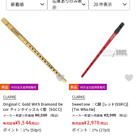
在庫ありのみ表
新着順
20 件表示
示
ベース
ウクレレ
ドラム
パーカッション
キーボード
電子ピアノ
管楽器
その他楽器
新品
新品
WEB注文店頭受取可
WEB注文店頭受取可
アンプ
エフェクター
CLARKE
CLARKE
Original C Gold With Diamond De
Sweetone ：C調 [レッド(SSRC)]
cor ティンホイッスル C管［SGCC]
[Tin Whistle]
¥6,160
¥3,300
メーカー希望小売価格
（税込）
メーカー希望小売価格
（税込）
DJ機器
DTM
¥
5,544
¥
2,970
販売価格
(税込)
販売価格
(税込)
ポイント：1%
(50pt)
ポイント：1%
(27pt)