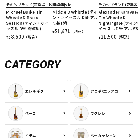
その他ブランド(管楽器・吹奏楽器)
MK Whistle
その他ブランド(管楽器
Michael Burke Tin
Midgie D Whistle (ティ
Alexander Karavae
Whistle D Brass
ン・ホイッスル D管 アル
Tin Whistle D
Session (ティン・ホイ
ミ製) 紫
Nightingale (ティ
ッスル D管 真鍮製)
イッスル D管 アルミ
51,871
¥
（税込）
58,500
21,500
¥
（税込）
¥
（税込）
CATEGORY
エレキギター
アコギ/エレアコ
ベース
ウクレレ
ドラム
パーカッション