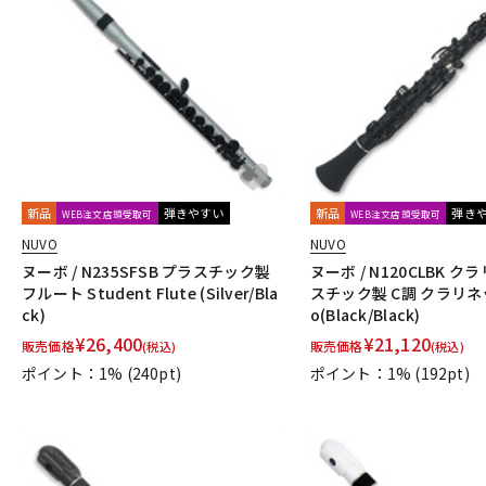
新品
弾きやすい
新品
弾き
WEB注文店頭受取可
WEB注文店頭受取可
NUVO
NUVO
ヌーボ / N235SFSB プラスチック製
ヌーボ / N120CLBK ク
フルート Student Flute (Silver/Bla
スチック製 C調 クラリネット
ck)
o(Black/Black)
¥
26,400
¥
21,120
販売価格
販売価格
(税込)
(税込)
ポイント：1%
(240pt)
ポイント：1%
(192pt)