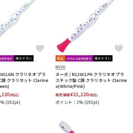
弾きやすい
新品
弾きやすい
文店頭受取可
WEB注文店頭受取可
NUVO
120CLGN クラリネオ プラ
ヌーボ / N120CLPK クラリネオ プラ
調 クラリネット Clarine
スチック製 C調 クラリネット Clarine
een)
o(White/Pink)
,120
¥
21,120
販売価格
(税込)
(税込)
1%
(192pt)
ポイント：1%
(192pt)