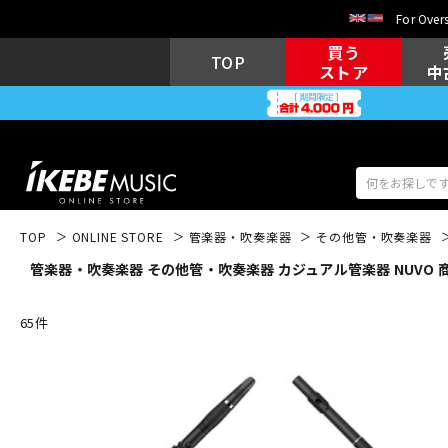
For Overs
買う
TOP
ストア
中
TOP
ONLINE STORE
管楽器・吹奏楽器
その他管・吹奏楽器
管楽器・吹奏楽器 その他管・吹奏楽器 カジュアル管楽器 NUVO 
アコギ/エレ
エレキギター
アコ
65
件
キーボード
電子ピアノ