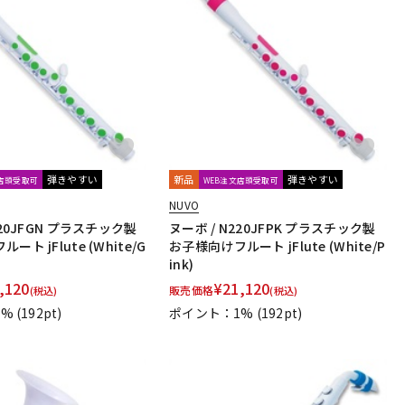
弾きやすい
新品
弾きやすい
文店頭受取可
WEB注文店頭受取可
NUVO
220JFGN プラスチック製
ヌーボ / N220JFPK プラスチック製
ト jFlute (White/G
お子様向けフルート jFlute (White/P
ink)
,120
¥
21,120
販売価格
(税込)
(税込)
1%
(192pt)
ポイント：1%
(192pt)