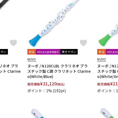
やすい
新品
弾きやすい
新品
WEB注文店頭受取可
WEB注
NUVO
NUVO
ラリネオ プラ
ヌーボ / N120CLBL クラリネオ プラ
ヌーボ / N
 Clarine
スチック製 C調 クラリネット Clarine
スチック製 C
o(White/Blue)
o(White/Gr
¥
21,120
¥
21
販売価格
販売価格
(税込)
ポイント：1%
(192pt)
ポイント：