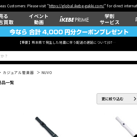
eas Customers: Please visit "
https://global.ikebe-gakki.com/
" for direct intern
売る
イベント
学割
古買取
動画
サービス
【重要】熊本県で発生した地震に伴う配送の遅延について(
07月29日
更新)
カジュアル管楽器
NUVO
商品一覧
ベース
ウクレレ
更に絞り込む
管楽器
その他楽器