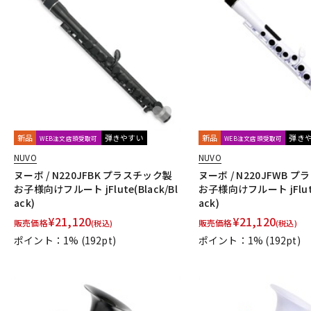
新品
弾きやすい
新品
弾き
WEB注文店頭受取可
WEB注文店頭受取可
NUVO
NUVO
ヌーボ / N220JFBK プラスチック製
ヌーボ / N220JFWB 
お子様向けフルート jFlute(Black/Bl
お子様向けフルート jFlute
ack)
ack)
¥
21,120
¥
21,120
販売価格
販売価格
(税込)
(税込)
ポイント：1%
(192pt)
ポイント：1%
(192pt)