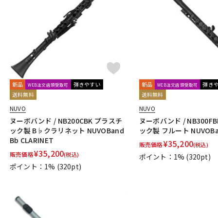
DJ機器
DTM
中古
ヴィンテー
新品
弾きやすい
新品
弾き
WEB注文店頭受取可
WEB注文店頭受取可
送料無料
送料無料
NUVO
NUVO
ヌーボバンド / NB200CBK プラスチ
ヌーボバンド / NB300F
ック製 B♭クラリネット NUVOBand
ック製 フルート NUVOBan
Bb CLARINET
¥
35,200
販売価格
(税込)
¥
35,200
販売価格
(税込)
ポイント：1%
(320pt)
ポイント：1%
(320pt)