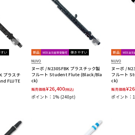
DTM オンラ
レコーディン
イン納品
グ機器
ジ
やすい
新品
弾きやすい
新品
WEB注文店頭受取可
WEB注
NUVO
NUVO
ヌーボ / N230SFBK プラスチック製
ヌーボ / N
フルート Student Flute (Black/Bla
フルート Stud
BK プラスチ
ck)
ck)
d FLUTE
¥
26,400
¥
26
販売価格
販売価格
(税込)
ポイント：1%
(240pt)
ポイント：