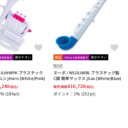
弾きやすい
新品
弾きやすい
文店頭受取可
WEB注文店頭受取可
NUVO
610JHWPK プラスチック
ヌーボ / N520JWBL プラスチック製
ン jHorn (White/Pink)
C調 簡単サックス jSax (White/Blue)
,240
¥
16,720
販売価格
(税込)
(税込)
1%
(184pt)
ポイント：1%
(152pt)