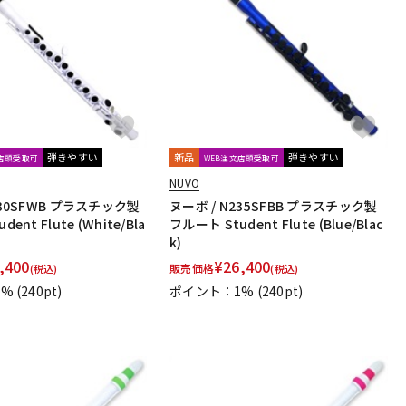
配信/ライブ
楽器アクセサ
機器
リ
弾きやすい
新品
弾きやすい
文店頭受取可
WEB注文店頭受取可
NUVO
230SFWB プラスチック製
ヌーボ / N235SFBB プラスチック製
ent Flute (White/Bla
フルート Student Flute (Blue/Blac
k)
,400
¥
26,400
販売価格
(税込)
(税込)
1%
(240pt)
ポイント：1%
(240pt)