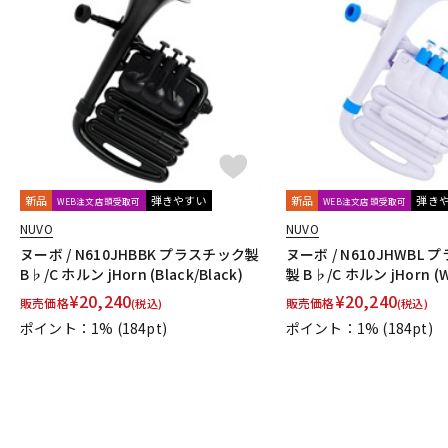
新品
弾きやすい
新品
弾き
WEB注文店頭受取可
WEB注文店頭受取可
NUVO
NUVO
ヌーボ / N610JHBBK プラスチック製
ヌーボ / N610JHWBL
B♭/C ホルン jHorn (Black/Black)
製 B♭/C ホルン jHorn (W
¥
20,240
¥
20,240
販売価格
販売価格
(税込)
(税込)
ポイント：1%
(184pt)
ポイント：1%
(184pt)