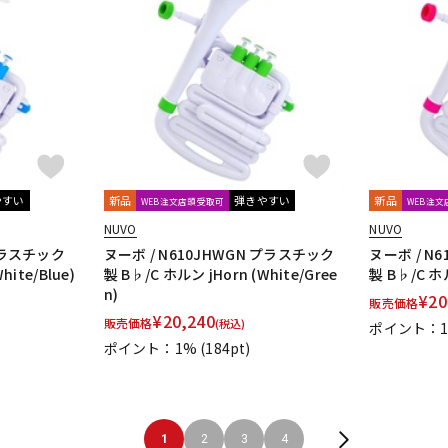
やすい
新品
弾きやすい
新品
WEB注文店頭受取可
WEB注
NUVO
NUVO
 プラスチック
ヌーボ / N610JHWGN プラスチック
ヌーボ / N
hite/Blue)
製 B♭/C ホルン jHorn (White/Gree
製 B♭/C ホル
n)
¥
20
販売価格
¥
20,240
販売価格
(税込)
ポイント：
ポイント：1%
(184pt)
1
2
3
4