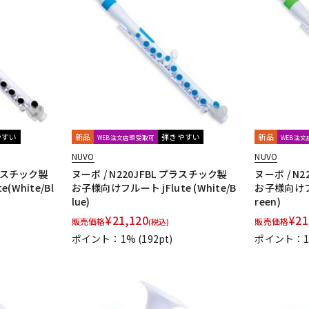
やすい
新品
弾きやすい
新品
WEB注文店頭受取可
WEB注
NUVO
NUVO
プラスチック製
ヌーボ / N220JFBL プラスチック製
ヌーボ / N
(White/Bl
お子様向けフルート jFlute (White/B
お子様向けフルー
lue)
reen)
¥
21,120
¥
21
販売価格
販売価格
(税込)
ポイント：1%
(192pt)
ポイント：