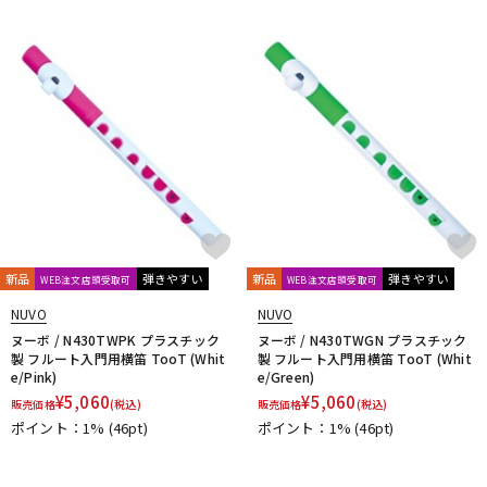
DTM オンライン納品
レコーディング機器
配信/ライブ機器
楽器アクセサリ
中古
ヴィンテージ
新品
弾きやすい
新品
弾きやすい
WEB注文店頭受取可
WEB注文店頭受取可
NUVO
NUVO
ヌーボ / N430TWPK プラスチック
ヌーボ / N430TWGN プラスチック
製 フルート入門用横笛 TooT (Whit
製 フルート入門用横笛 TooT (Whit
e/Pink)
e/Green)
¥
5,060
¥
5,060
販売価格
(税込)
販売価格
(税込)
ポイント：1%
(46pt)
ポイント：1%
(46pt)