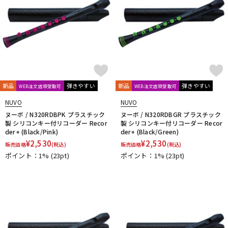
新品
弾きやすい
新品
弾きやすい
WEB注文店頭受取可
WEB注文店頭受取可
NUVO
NUVO
ヌーボ / N320RDBPK プラスチック
ヌーボ / N320RDBGR プラスチック
製 シリコンキー付リコーダー Recor
製 シリコンキー付リコーダー Recor
der+ (Black/Pink)
der+ (Black/Green)
¥
2,530
¥
2,530
販売価格
(税込)
販売価格
(税込)
ポイント：1%
(23pt)
ポイント：1%
(23pt)