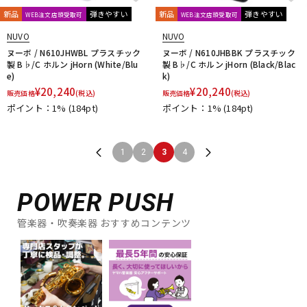
新品
弾きやすい
新品
弾きやすい
WEB注文店頭受取可
WEB注文店頭受取可
NUVO
NUVO
ヌーボ / N610JHWBL プラスチック
ヌーボ / N610JHBBK プラスチック
製 B♭/C ホルン jHorn (White/Blu
製 B♭/C ホルン jHorn (Black/Blac
e)
k)
¥
20,240
¥
20,240
販売価格
(税込)
販売価格
(税込)
ポイント：1%
(184pt)
ポイント：1%
(184pt)
1
2
3
4
POWER PUSH
管楽器・吹奏楽器 おすすめコンテンツ