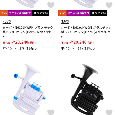
新品
弾きやすい
新品
弾きやすい
WEB注文店頭受取可
WEB注文店頭受取可
NUVO
NUVO
ヌーボ / N610JHWPK プラスチック
ヌーボ / N610JHWGN プラスチック
製 B♭/C ホルン jHorn (White/Pin
製 B♭/C ホルン jHorn (White/Gre
k)
en)
¥
20,240
¥
20,240
販売価格
(税込)
販売価格
(税込)
ポイント：1%
(184pt)
ポイント：1%
(184pt)