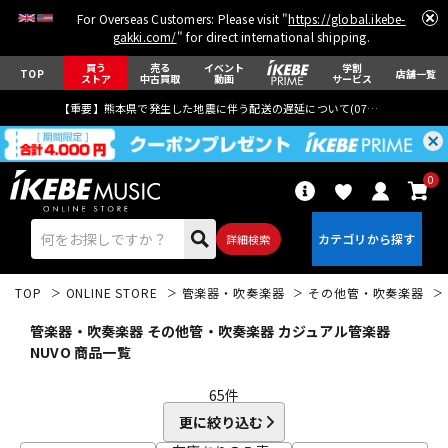
For Overseas Customers: Please visit "
https://global.ikebe-
gakki.com/
" for direct international shipping.
買う
売る
イベント
学割
TOP
店舗一覧
ストア
中古買取
動画
サービス
【重要】熊本県で発生した地震に伴う配送の遅延について(
07月29日
更新)
0
詳細検索
TOP
ONLINE STORE
管楽器・吹奏楽器
その他管・吹奏楽器
管楽器・吹奏楽器 その他管・吹奏楽器 カジュアル管楽器
NUVO 商品一覧
65
件
エレキギター
アコギ/エレアコ
更に絞り込む