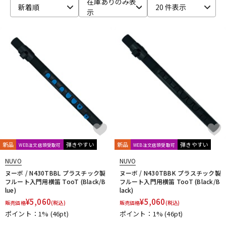
在庫ありのみ表
新着順
20 件表示
示
ベース
ウクレレ
ドラム
パーカッション
キーボード
電子ピアノ
管楽器
その他楽器
新品
弾きやすい
新品
弾きやすい
WEB注文店頭受取可
WEB注文店頭受取可
アンプ
エフェクター
NUVO
NUVO
ヌーボ / N430TBBL プラスチック製
ヌーボ / N430TBBK プラスチック製
フルート入門用横笛 TooT (Black/B
フルート入門用横笛 TooT (Black/B
lue)
lack)
DJ機器
DTM
¥
5,060
¥
5,060
販売価格
(税込)
販売価格
(税込)
ポイント：1%
(46pt)
ポイント：1%
(46pt)