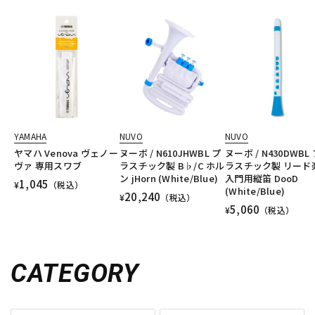
YAMAHA
NUVO
NUVO
ヤマハ Venova ヴェノー
ヌーボ / N610JHWBL プ
ヌーボ / N430DWBL
ヴァ 専用スワブ
ラスチック製 B♭/C ホル
ラスチック製 リード
ン jHorn (White/Blue)
入門用縦笛 DooD
1,045
¥
（税込）
(White/Blue)
20,240
¥
（税込）
5,060
¥
（税込）
CATEGORY