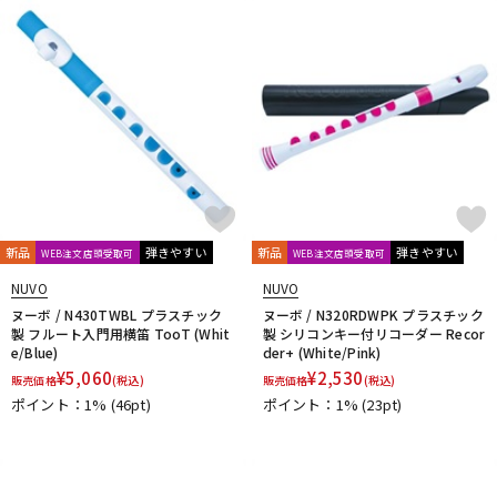
新品
弾きやすい
新品
弾きやすい
WEB注文店頭受取可
WEB注文店頭受取可
NUVO
NUVO
ヌーボ / N430TWBL プラスチック
ヌーボ / N320RDWPK プラスチック
製 フルート入門用横笛 TooT (Whit
製 シリコンキー付リコーダー Recor
e/Blue)
der+ (White/Pink)
¥
5,060
¥
2,530
販売価格
(税込)
販売価格
(税込)
ポイント：1%
(46pt)
ポイント：1%
(23pt)