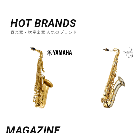
DTM オンライン納品
レコーディング機器
HOT BRANDS
配信/ライブ機器
楽器アクセサリ
管楽器・吹奏楽器 人気のブランド
中古
ヴィンテージ
MAGAZINE