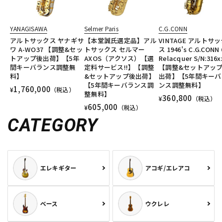
YANAGISAWA
Selmer Paris
C.G.CONN
アルトサックス ヤナギサ
【本堂誠氏選定品】アル
VINTAGE アルトサ
ワ A-WO37 【調整&セッ
トサックス セルマー
ス 1946's C.G.CONN
トアップ後出荷】【5年
AXOS（アクソス）【選
Relacquer S/N:316x
間キーバランス調整無
定料サービス!!】【調整
【調整&セットアッ
料】
&セットアップ後出荷】
出荷】【5年間キーバ
【5年間キーバランス調
ンス調整無料】
1,760,000
¥
（税込）
整無料】
360,800
¥
（税込）
605,000
¥
（税込）
CATEGORY
エレキギター
アコギ/エレアコ
ベース
ウクレレ