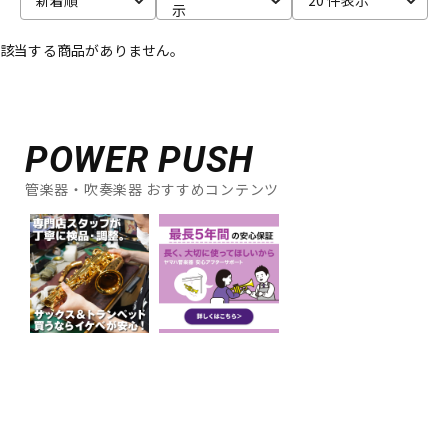
示
ベース
ウクレレ
該当する商品がありません。
ドラム
パーカッション
POWER PUSH
キーボード
電子ピアノ
管楽器・吹奏楽器 おすすめコンテンツ
管楽器
その他楽器
アンプ
エフェクター
DJ機器
DTM