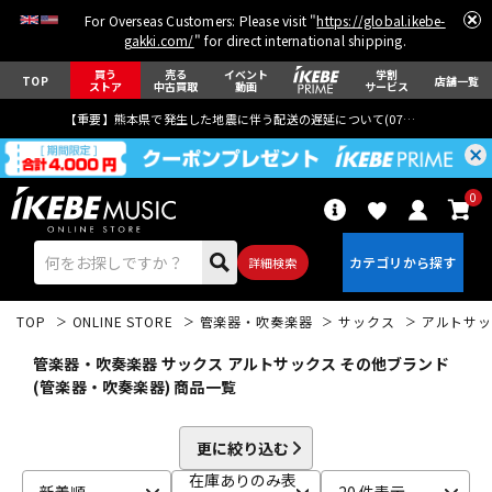
For Overseas Customers: Please visit "
https://global.ikebe-
gakki.com/
" for direct international shipping.
買う
売る
イベント
学割
TOP
店舗一覧
ストア
中古買取
動画
サービス
【重要】熊本県で発生した地震に伴う配送の遅延について(
07月29日
更新)
0
詳細検索
TOP
ONLINE STORE
管楽器・吹奏楽器
サックス
アルトサッ
管楽器・吹奏楽器 サックス アルトサックス その他ブランド
(管楽器・吹奏楽器) 商品一覧
エレキギター
アコギ/エレアコ
更に絞り込む
在庫ありのみ表
新着順
20 件表示