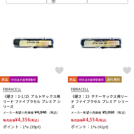
示
ベース
ウクレレ
ドラム
パーカッション
キーボード
電子ピアノ
管楽器
その他楽器
新品
新品
送料無料
WEB注文店頭受取可
WEB注文店頭受取可
FIBRACELL
FIBRACELL
アンプ
エフェクター
《硬さ：2-1/2》アルトサックス用
《硬さ：2》テナーサックス用リー
リード ファイブラセル プレミア シ
ド ファイブラセル プレミア シリー
リーズ
ズ
¥4,840
¥5,060
メーカー希望小売価格
（税込）
メーカー希望小売価格
（税込）
DJ機器
DTM
¥
4,356
¥
4,554
販売価格
(税込)
販売価格
(税込)
ポイント：1%
(39pt)
ポイント：1%
(41pt)