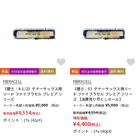
新品
送料無料
新品
送料無料
WEB注文店頭受取可
WEB注文店頭受取可
FIBRACELL
FIBRACELL
《硬さ：4-1/2》テナーサックス用
《硬さ：5》テナーサックス用リー
リード ファイブラセル プレミア シ
ド ファイブラセル プレミア シリー
リーズ
ズ 【決算売り尽くしセール】
¥5,060
¥5,060
メーカー希望小売価格
（税込）
メーカー希望小売価格
（税込）
¥
4,554
¥
4,554
販売価格
(税込)
販売価格
(税込)
特別価格
ポイント：1%
(41pt)
¥
4,400
(税込)
ポイント：1%
(40pt)