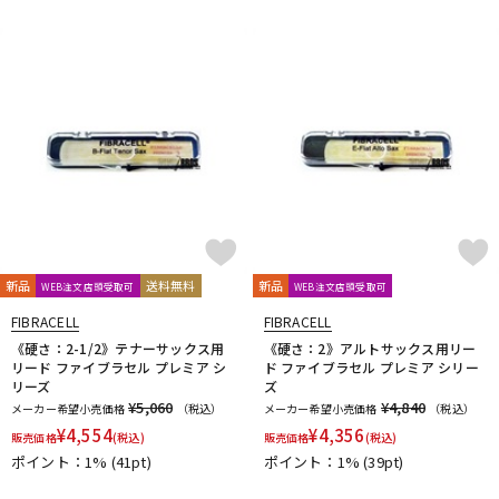
DTM オンライン納品
レコーディング機器
配信/ライブ機器
楽器アクセサリ
中古
ヴィンテージ
新品
送料無料
新品
WEB注文店頭受取可
WEB注文店頭受取可
FIBRACELL
FIBRACELL
《硬さ：2-1/2》テナーサックス用
《硬さ：2》アルトサックス用リー
リード ファイブラセル プレミア シ
ド ファイブラセル プレミア シリー
リーズ
ズ
¥5,060
¥4,840
メーカー希望小売価格
（税込）
メーカー希望小売価格
（税込）
¥
4,554
¥
4,356
販売価格
(税込)
販売価格
(税込)
ポイント：1%
(41pt)
ポイント：1%
(39pt)