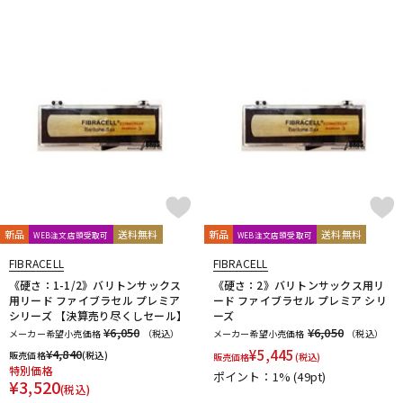
新品
送料無料
新品
送料無料
WEB注文店頭受取可
WEB注文店頭受取可
FIBRACELL
FIBRACELL
《硬さ：1-1/2》バリトンサックス
《硬さ：2》バリトンサックス用リ
用リード ファイブラセル プレミア
ード ファイブラセル プレミア シリ
シリーズ 【決算売り尽くしセール】
ーズ
¥6,050
¥6,050
メーカー希望小売価格
（税込）
メーカー希望小売価格
（税込）
¥
4,840
¥
5,445
販売価格
(税込)
販売価格
(税込)
特別価格
ポイント：1%
(49pt)
¥
3,520
(税込)