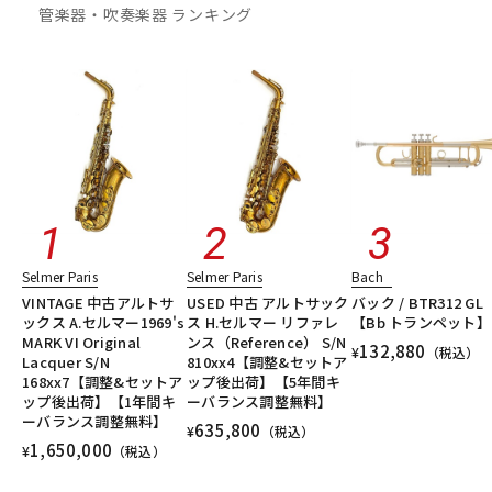
管楽器・吹奏楽器 ランキング
Selmer Paris
Selmer Paris
Bach
VINTAGE 中古アルトサ
USED 中古 アルトサック
バック / BTR312 GL
ックス A.セルマー1969's
ス H.セルマー リファレ
【Bb トランペット】
MARK VI Original
ンス（Reference） S/N
132,880
¥
（税込）
Lacquer S/N
810xx4【調整&セットア
168xx7【調整&セットア
ップ後出荷】【5年間キ
ップ後出荷】【1年間キ
ーバランス調整無料】
ーバランス調整無料】
635,800
¥
（税込）
1,650,000
¥
（税込）