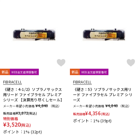
新品
新品
WEB注文店頭受取可
WEB注文店頭受取可
FIBRACELL
FIBRACELL
《硬さ：4-1/2》ソプラノサックス
《硬さ：5》ソプラノサックス用リ
用リード ファイブラセル プレミア
ード ファイブラセル プレミア シリ
シリーズ 【決算売り尽くしセール】
ーズ
¥4,840
¥4,840
メーカー希望小売価格
（税込）
メーカー希望小売価格
（税込）
¥
3,872
¥
4,356
販売価格
(税込)
販売価格
(税込)
特別価格
ポイント：1%
(39pt)
¥
3,520
(税込)
ポイント：1%
(32pt)