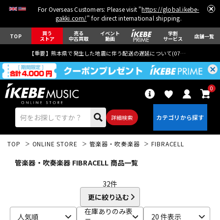
For Overseas Customers: Please visit "
https://global.ikebe-
gakki.com/
" for direct international shipping.
買う
売る
イベント
学割
TOP
店舗一覧
ストア
中古買取
動画
サービス
【重要】熊本県で発生した地震に伴う配送の遅延について(
07月29日
更新)
0
詳細検索
TOP
ONLINE STORE
管楽器・吹奏楽器
FIBRACELL
管楽器・吹奏楽器 FIBRACELL 商品一覧
32
件
更に絞り込む
エレキギター
アコギ/エレアコ
在庫ありのみ表
人気順
20 件表示