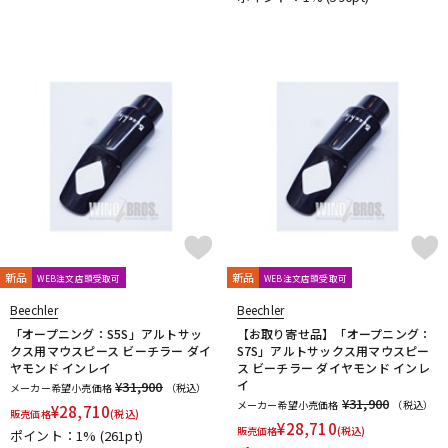
新品
新品
WEB注文店頭受取可
WEB注文店頭受取可
Beechler
Beechler
「オープニング：S5S」アルトサッ
【お取り寄せ品】「オープニング：
クス用マウスピース ビーチラー ダイ
S7S」アルトサックス用マウスピー
ヤモンド インレイ
ス ビーチラー ダイヤモンド インレ
イ
¥31,900
メーカー希望小売価格
（税込）
¥31,900
メーカー希望小売価格
（税込）
¥
28,710
販売価格
(税込)
¥
28,710
販売価格
(税込)
ポイント：1%
(261pt)