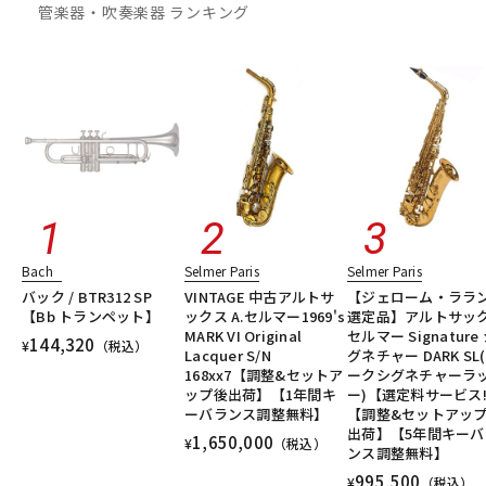
管楽器・吹奏楽器 ランキング
Bach
Selmer Paris
Selmer Paris
バック / BTR312 SP
VINTAGE 中古アルトサ
【ジェローム・ララ
【Bb トランペット】
ックス A.セルマー1969's
選定品】アルトサッ
MARK VI Original
セルマー Signature
144,320
¥
（税込）
Lacquer S/N
グネチャー DARK SL
168xx7【調整&セットア
ークシグネチャーラ
ップ後出荷】【1年間キ
ー)【選定料サービス!
ーバランス調整無料】
【調整&セットアッ
出荷】【5年間キーバ
1,650,000
¥
（税込）
ンス調整無料】
995,500
¥
（税込）