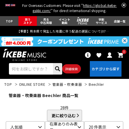
For Overseas Customers: Please visit "
https://global.ikebe-
gakki.com/
" for direct international shipping.
買う
売る
イベント
学割
TOP
店舗一覧
ストア
中古買取
動画
サービス
【重要】熊本県で発生した地震に伴う配送の遅延について(
07月29日
更新)
0
詳細検索
TOP
ONLINE STORE
管楽器・吹奏楽器
Beechler
管楽器・吹奏楽器 Beechler 商品一覧
28
件
更に絞り込む
エレキギター
アコギ/エレアコ
在庫ありのみ表
人気順
20 件表示