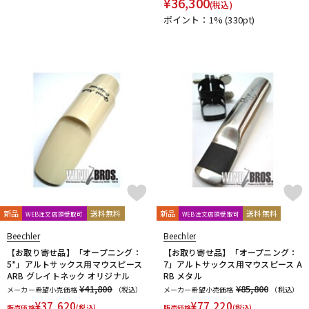
¥
36,300
(税込)
DTM オンライン納品
レコーディング機器
ポイント：1%
(330pt)
配信/ライブ機器
楽器アクセサリ
中古
ヴィンテージ
新品
送料無料
新品
送料無料
WEB注文店頭受取可
WEB注文店頭受取可
Beechler
Beechler
【お取り寄せ品】「オープニング：
【お取り寄せ品】「オープニング：
5*」アルトサックス用マウスピース
7」アルトサックス用マウスピース A
ARB グレイトネック オリジナル
RB メタル
¥41,800
¥85,800
メーカー希望小売価格
（税込）
メーカー希望小売価格
（税込）
¥
37,620
¥
77,220
販売価格
(税込)
販売価格
(税込)