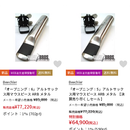
新品
送料無料
新品
送料無料
WEB注文店頭受取可
WEB注文店頭受取可
Beechler
Beechler
「オープニング：6」アルトサック
「オープニング：5」アルトサック
ス用マウスピース ARB メタル
ス用マウスピース ARB メタル 【決
算売り尽くしセール】
¥85,800
メーカー希望小売価格
（税込）
¥85,800
メーカー希望小売価格
（税込）
¥
77,220
販売価格
(税込)
¥
77,220
販売価格
(税込)
ポイント：1%
(702pt)
特別価格
¥
64,900
(税込)
ポイント：1%
(590pt)