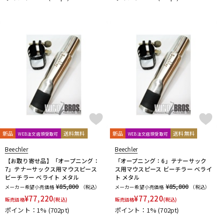
新品
送料無料
新品
送料無料
WEB注文店頭受取可
WEB注文店頭受取可
Beechler
Beechler
【お取り寄せ品】「オープニング：
「オープニング：6」テナーサック
7」テナーサックス用マウスピース
ス用マウスピース ビーチラー ベライ
ビーチラー ベライト メタル
ト メタル
¥85,800
¥85,800
メーカー希望小売価格
（税込）
メーカー希望小売価格
（税込）
¥
77,220
¥
77,220
販売価格
(税込)
販売価格
(税込)
ポイント：1%
(702pt)
ポイント：1%
(702pt)