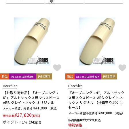
示
ベース
ウクレレ
ドラム
パーカッション
キーボード
電子ピアノ
管楽器
その他楽器
新品
送料無料
新品
送料無料
WEB注文店頭受取可
WEB注文店頭受取可
Beechler
Beechler
アンプ
エフェクター
【お取り寄せ品】「オープニング：
「オープニング：4*」アルトサック
6*」アルトサックス用マウスピース
ス用マウスピース ARB グレイトネ
ARB グレイトネック オリジナル
ック オリジナル 【決算売り尽くし
セール】
¥41,800
メーカー希望小売価格
（税込）
DJ機器
DTM
¥41,800
メーカー希望小売価格
（税込）
¥
37,620
販売価格
(税込)
¥
37,620
販売価格
(税込)
ポイント：1%
(342pt)
特別価格