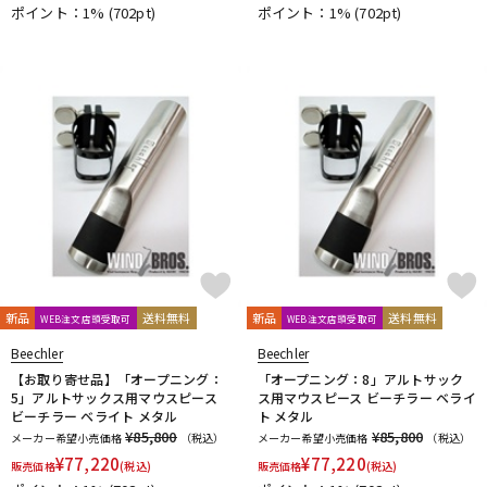
ポイント：1%
(702pt)
ポイント：1%
(702pt)
新品
送料無料
新品
送料無料
WEB注文店頭受取可
WEB注文店頭受取可
Beechler
Beechler
【お取り寄せ品】「オープニング：
「オープニング：8」アルトサック
5」アルトサックス用マウスピース
ス用マウスピース ビーチラー ベライ
ビーチラー ベライト メタル
ト メタル
¥85,800
¥85,800
メーカー希望小売価格
（税込）
メーカー希望小売価格
（税込）
¥
77,220
¥
77,220
販売価格
(税込)
販売価格
(税込)