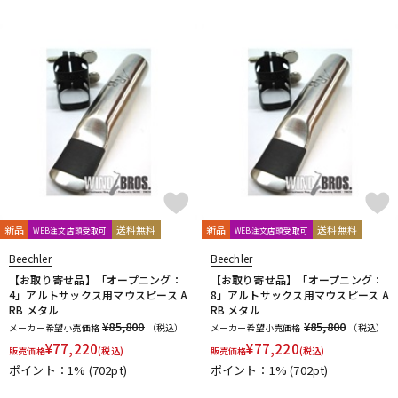
新品
送料無料
新品
送料無料
WEB注文店頭受取可
WEB注文店頭受取可
Beechler
Beechler
【お取り寄せ品】「オープニング：
【お取り寄せ品】「オープニング：
4」アルトサックス用マウスピース A
8」アルトサックス用マウスピース A
RB メタル
RB メタル
¥85,800
¥85,800
メーカー希望小売価格
（税込）
メーカー希望小売価格
（税込）
¥
77,220
¥
77,220
販売価格
(税込)
販売価格
(税込)
ポイント：1%
(702pt)
ポイント：1%
(702pt)