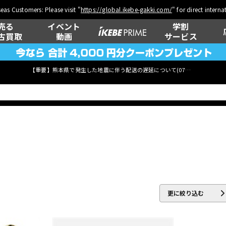
eas Customers: Please visit "
https://global.ikebe-gakki.com/
" for direct intern
売る
イベント
学割
古買取
動画
サービス
【重要】熊本県で発生した地震に伴う配送の遅延について(
07月29日
更新)
ベース
ウクレレ
管楽器
その他楽器
更に絞り込む