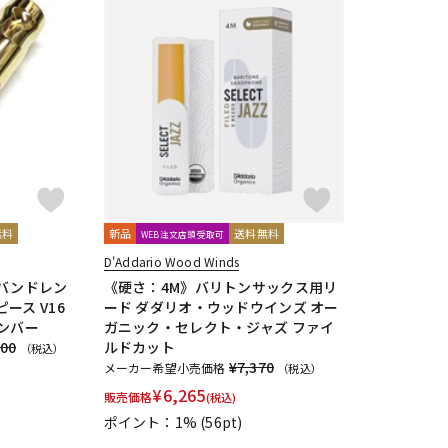
DTM オンラ
レコーディン
イン納品
グ機器
ジ
無料
新品
送料無料
WEB注文店頭受取可
D'Addario Wood Winds
バンドレン
《硬さ：4M》バリトンサックス用リ
ース V16
ード ダダリオ・ウッドウインズ オー
ンバー
ガニック・セレクト・ジャズ ファイ
200
ルドカット
（税込）
¥7,370
メーカー希望小売価格
（税込）
¥
6,265
販売価格
(税込)
ポイント：1%
(56pt)