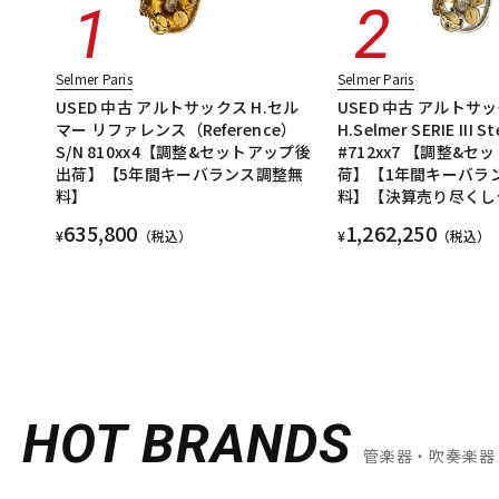
Selmer Paris
Selmer Paris
USED 中古 アルトサックス H.セル
USED 中古 アルトサ
マー リファレンス（Reference）
H.Selmer SERIE III St
S/N 810xx4【調整&セットアップ後
#712xx7 【調整&
出荷】【5年間キーバランス調整無
荷】【1年間キーバラ
料】
料】【決算売り尽くし
635,800
1,262,250
¥
（税込）
¥
（税込）
HOT BRANDS
管楽器・吹奏楽器