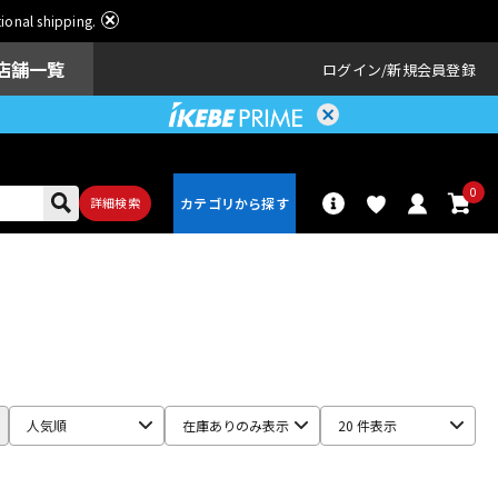
ational shipping.
店舗一覧
ログイン
新規会員登録
0
詳細検索
パーカッショ
ドラム
ン
アンプ
エフェクター
人気順
在庫ありのみ表示
20 件表示