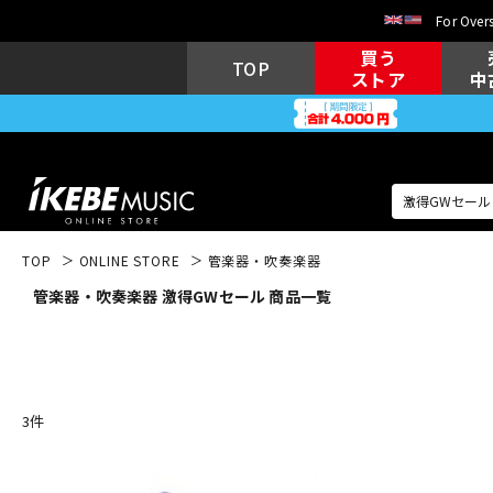
For Overs
買う
TOP
ストア
中
TOP
ONLINE STORE
管楽器・吹奏楽器
管楽器・吹奏楽器 激得GWセール 商品一覧
アコギ/エレ
エレキギター
アコ
キーボード
電子ピアノ
3
件