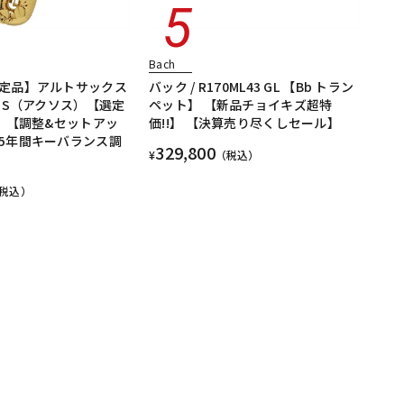
Bach
定品】アルトサックス
バック / R170ML43 GL 【Bb トラン
XOS（アクソス）【選定
ペット】 【新品チョイキズ超特
!】【調整&セットアッ
価!!】 【決算売り尽くしセール】
5年間キーバランス調
329,800
¥
（税込）
税込）