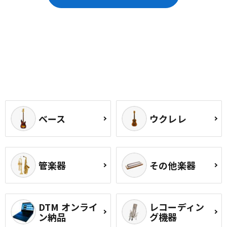
ベース
ウクレレ
管楽器
その他楽器
DTM オンライ
レコーディン
ン納品
グ機器