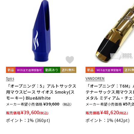
DJ機器
DTM
中古
ヴィンテー
新品
動画あり
送料無料
新品
送料
WEB注文店頭受取可
WEB注文店頭受取可
Syos
VANDOREN
「オープニング：5」アルトサックス
「オープニング：T6M」
用マウスピース サイオス Smoky(ス
テナーサックス用マウスピ
モーキー) Blue&White
メタル ミディアム・チェ
¥39,600
¥57,
メーカー希望小売価格
メーカー希望小売価格
（税込）
¥
39,600
¥
48,620
販売価格
販売価格
(税込)
(税込)
ポイント：1%
(360pt)
ポイント：1%
(442pt)