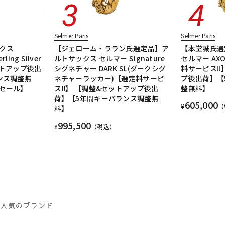
Selmer Paris
Selmer Paris
ックス
【ジェローム・ララン氏選定品】ア
【本堂誠氏選
erling Silver
ルトサックス セルマー Signature
セルマー A
セットアップ後出
シグネチャー DARK SL(ダークシグ
料サービス!
ンス調整無
ネチャーラッカー)【選定料サービ
プ後出荷】【
セール】
ス!!】 【調整&セットアップ後出
整無料】
荷】【5年間キーバランス調整無
605,000
¥
（
料】
995,500
¥
（税込）
 人気のブランド