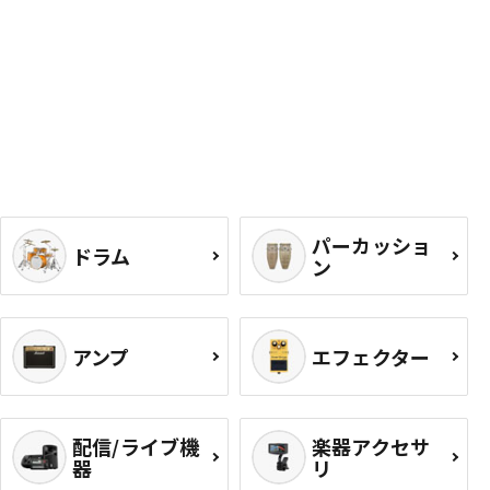
パーカッショ
ドラム
ン
アンプ
エフェクター
配信/ライブ機
楽器アクセサ
器
リ