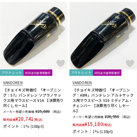
アウトレット
アウトレット
WEB注文店頭受取可
WEB注文店頭受取可
VANDOREN
VANDOREN
【チョイキズ特価!!】「オープニン
【チョイキズ特価!!】「オープニン
グ：S7」バンドレン ソプラノサッ
グ：A8M」バンドレン アルトサック
クス用マウスピース V16 【決算売り
ス用マウスピース V16 ミディアム・
尽くしセール】
チェンバー 【決算売り尽くしセー
ル】
¥25,080
メーカー希望小売価格
（税込）
¥26,950
メーカー希望小売価格
（税込）
¥
20,741
販売価格
(税込)
¥
15,180
販売価格
(税込)
ポイント：1%
(188pt)
ポイント：1%
(138pt)