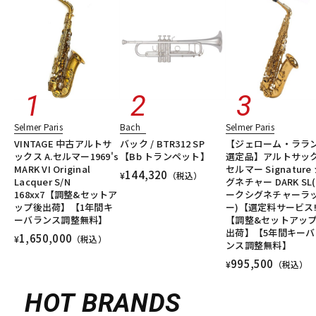
Selmer Paris
Bach
Selmer Paris
VINTAGE 中古アルトサ
バック / BTR312 SP
【ジェローム・ララ
ックス A.セルマー1969's
【Bb トランペット】
選定品】アルトサッ
MARK VI Original
セルマー Signature
144,320
¥
（税込）
Lacquer S/N
グネチャー DARK SL
168xx7【調整&セットア
ークシグネチャーラ
ップ後出荷】【1年間キ
ー)【選定料サービス!
ーバランス調整無料】
【調整&セットアッ
出荷】【5年間キーバ
1,650,000
¥
（税込）
ンス調整無料】
995,500
¥
（税込）
HOT BRANDS