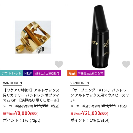
アウトレット
NEW
新品
WEB注文店頭受取可
WEB注文店頭受取可
VANDOREN
VANDOREN
【ワケアリ特価!!】アルトサックス
「オープニング：A15+」バンドレ
用リガチャー バンドレン オプティ
ン アルトサックス用マウスピース V
マム GP 【決算売り尽くしセール】
5+
¥15,950
¥24,750
メーカー希望小売価格
（税込）
メーカー希望小売価格
（税込）
¥
8,000
¥
21,038
販売価格
(税込)
販売価格
(税込)
ポイント：1%
(72pt)
ポイント：1%
(191pt)