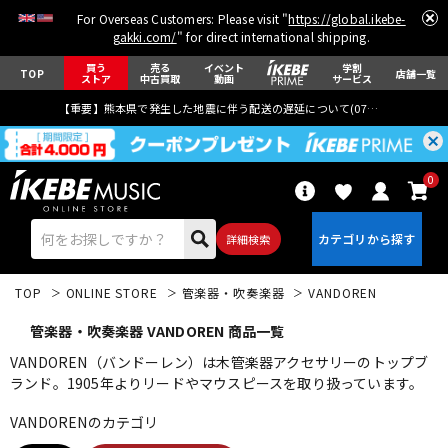
For Overseas Customers: Please visit "
https://global.ikebe-
gakki.com/
" for direct international shipping.
買う
売る
イベント
学割
TOP
店舗一覧
ストア
中古買取
動画
サービス
【重要】熊本県で発生した地震に伴う配送の遅延について(
07月29日
更新)
0
詳細検索
TOP
ONLINE STORE
管楽器・吹奏楽器
VANDOREN
管楽器・吹奏楽器 VANDOREN 商品一覧
VANDOREN（バンドーレン）は木管楽器アクセサリーのトップブ
ランド。1905年よりリードやマウスピースを取り扱っています。
エレキギター
アコギ/エレアコ
VANDORENのカテゴリ