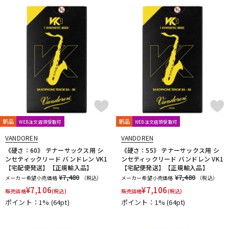
新品
新品
WEB注文店頭受取可
WEB注文店頭受取可
VANDOREN
VANDOREN
《硬さ：60》 テナーサックス用 シ
《硬さ：55》 テナーサックス用 シ
ンセティックリード バンドレン VK1
ンセティックリード バンドレン VK1
【宅配便発送】【正規輸入品】
【宅配便発送】【正規輸入品】
¥7,480
¥7,480
メーカー希望小売価格
（税込）
メーカー希望小売価格
（税込）
¥
7,106
¥
7,106
販売価格
(税込)
販売価格
(税込)
ポイント：1%
(64pt)
ポイント：1%
(64pt)