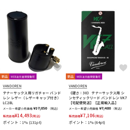
新品
新品
WEB注文店頭受取可
WEB注文店頭受取可
VANDOREN
VANDOREN
テナーサックス用リガチャー バンド
《硬さ：30》 テナーサックス用 シ
レン レザー（レザーキャップ付き）
ンセティックリード バンドレン VK7
LC28L
【宅配便発送】【正規輸入品】
¥17,050
¥7,480
メーカー希望小売価格
（税込）
メーカー希望小売価格
（税込）
¥
14,493
¥
7,106
販売価格
(税込)
販売価格
(税込)
ポイント：1%
(131pt)
ポイント：1%
(64pt)