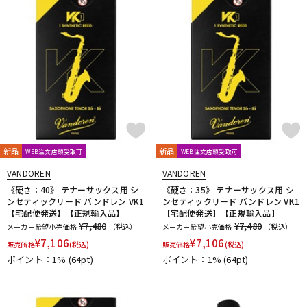
新品
新品
WEB注文店頭受取可
WEB注文店頭受取可
VANDOREN
VANDOREN
《硬さ：40》 テナーサックス用 シ
《硬さ：35》 テナーサックス用 シ
ンセティックリード バンドレン VK1
ンセティックリード バンドレン VK1
【宅配便発送】【正規輸入品】
【宅配便発送】【正規輸入品】
¥7,480
¥7,480
メーカー希望小売価格
（税込）
メーカー希望小売価格
（税込）
¥
7,106
¥
7,106
販売価格
(税込)
販売価格
(税込)
ポイント：1%
(64pt)
ポイント：1%
(64pt)