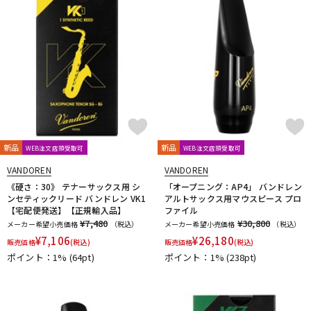
新品
新品
WEB注文店頭受取可
WEB注文店頭受取可
VANDOREN
VANDOREN
《硬さ：30》 テナーサックス用 シ
「オープニング：AP4」 バンドレン
ンセティックリード バンドレン VK1
アルトサックス用マウスピース プロ
【宅配便発送】【正規輸入品】
ファイル
¥7,480
¥30,800
メーカー希望小売価格
（税込）
メーカー希望小売価格
（税込）
¥
7,106
¥
26,180
販売価格
(税込)
販売価格
(税込)
ポイント：1%
(64pt)
ポイント：1%
(238pt)