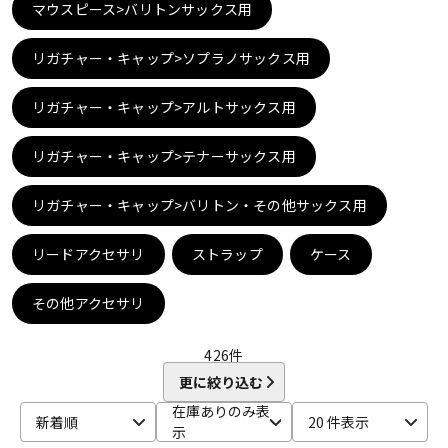
マウスピース>バリトンサックス用
DTM オンライン納品
レコーディング機器
リガチャー・キャップ>ソプラノサックス用
配信/ライブ機器
楽器アクセサリ
リガチャー・キャップ>アルトサックス用
リガチャー・キャップ>テナーサックス用
中古
ヴィンテージ
リガチャー・キャップ>バリトン・その他サックス用
リードアクセサリ
ストラップ
ケース
その他アクセサリ
426
件
更に絞り込む
在庫ありのみ表
新着順
20 件表示
示