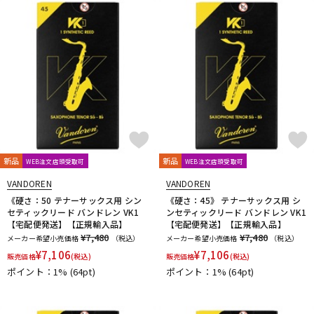
新品
新品
WEB注文店頭受取可
WEB注文店頭受取可
VANDOREN
VANDOREN
《硬さ：50 テナーサックス用 シン
《硬さ：45》 テナーサックス用 シ
セティックリード バンドレン VK1
ンセティックリード バンドレン VK1
【宅配便発送】【正規輸入品】
【宅配便発送】【正規輸入品】
¥7,480
¥7,480
メーカー希望小売価格
（税込）
メーカー希望小売価格
（税込）
¥
7,106
¥
7,106
販売価格
(税込)
販売価格
(税込)
ポイント：1%
(64pt)
ポイント：1%
(64pt)