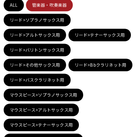
ALL
管楽器・吹奏楽器
ベース
ウクレレ
リード>ソプラノサックス用
ドラム
パーカッション
リード>アルトサックス用
リード>テナーサックス用
リード>バリトンサックス用
キーボード
電子ピアノ
リード>その他サックス用
リード>Bbクラリネット用
管楽器
その他楽器
リード>バスクラリネット用
マウスピース>ソプラノサックス用
アンプ
エフェクター
マウスピース>アルトサックス用
DJ機器
DTM
マウスピース>テナーサックス用