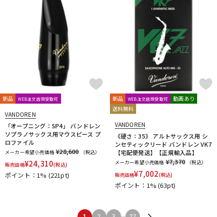
新品
新品
動画あり
WEB注文店頭受取可
WEB注文店頭受取可
送料無料
VANDOREN
VANDOREN
「オープニング：SP4」 バンドレン
ソプラノサックス用マウスピース プ
《硬さ：35》 アルトサックス用 シ
ロファイル
ンセティックリード バンドレン VK7
¥28,600
メーカー希望小売価格
（税込）
【宅配便発送】【正規輸入品】
¥7,370
¥
24,310
メーカー希望小売価格
（税込）
販売価格
(税込)
¥
7,002
ポイント：1%
(221pt)
販売価格
(税込)
ポイント：1%
(63pt)
...
1
2
3
22