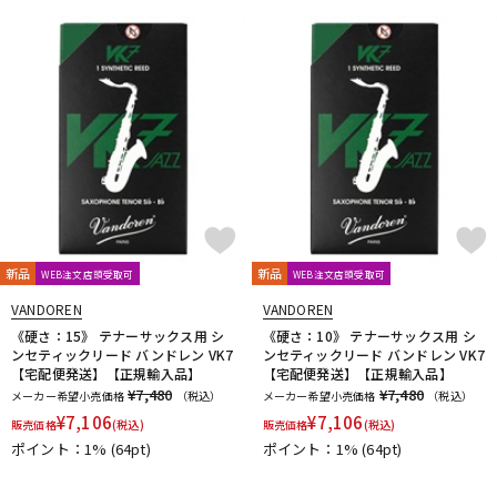
新品
新品
WEB注文店頭受取可
WEB注文店頭受取可
VANDOREN
VANDOREN
《硬さ：15》 テナーサックス用 シ
《硬さ：10》 テナーサックス用 シ
ンセティックリード バンドレン VK7
ンセティックリード バンドレン VK7
【宅配便発送】【正規輸入品】
【宅配便発送】【正規輸入品】
¥7,480
¥7,480
メーカー希望小売価格
（税込）
メーカー希望小売価格
（税込）
¥
7,106
¥
7,106
販売価格
(税込)
販売価格
(税込)
ポイント：1%
(64pt)
ポイント：1%
(64pt)