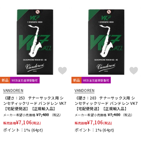
新品
新品
WEB注文店頭受取可
WEB注文店頭受取可
VANDOREN
VANDOREN
《硬さ：25》 テナーサックス用 シ
《硬さ：20》 テナーサックス用 シ
ンセティックリード バンドレン VK7
ンセティックリード バンドレン VK7
【宅配便発送】【正規輸入品】
【宅配便発送】【正規輸入品】
¥7,480
¥7,480
メーカー希望小売価格
（税込）
メーカー希望小売価格
（税込）
¥
7,106
¥
7,106
販売価格
(税込)
販売価格
(税込)
ポイント：1%
(64pt)
ポイント：1%
(64pt)