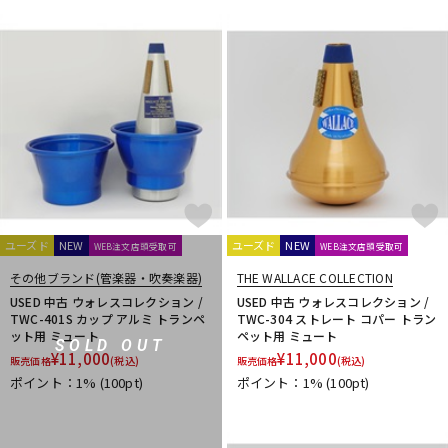
ユーズド
NEW
ユーズド
NEW
WEB注文店頭受取可
WEB注文店頭受取可
その他ブランド(管楽器・吹奏楽器)
THE WALLACE COLLECTION
USED 中古 ウォレスコレクション /
USED 中古 ウォレスコレクション /
TWC-401S カップ アルミ トランペ
TWC-304 ストレート コパー トラン
ット用 ミュート
ペット用 ミュート
SOLD OUT
¥
11,000
¥
11,000
販売価格
(税込)
販売価格
(税込)
ポイント：1%
(100pt)
ポイント：1%
(100pt)