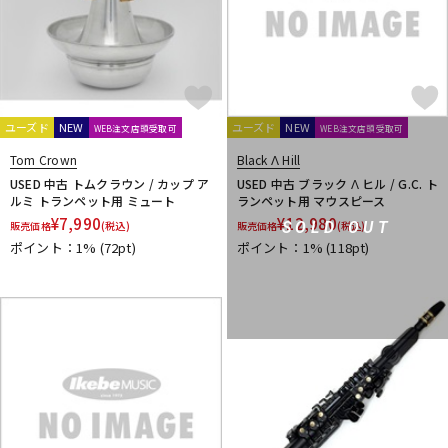
ユーズド
NEW
ユーズド
NEW
WEB注文店頭受取可
WEB注文店頭受取可
Tom Crown
Black Λ Hill
USED 中古 トムクラウン / カップ ア
USED 中古 ブラック Λ ヒル / G.C. ト
ルミ トランペット用 ミュート
ランペット用 マウスピース
¥
7,990
¥
12,980
SOLD OUT
販売価格
(税込)
販売価格
(税込)
ポイント：1%
(72pt)
ポイント：1%
(118pt)