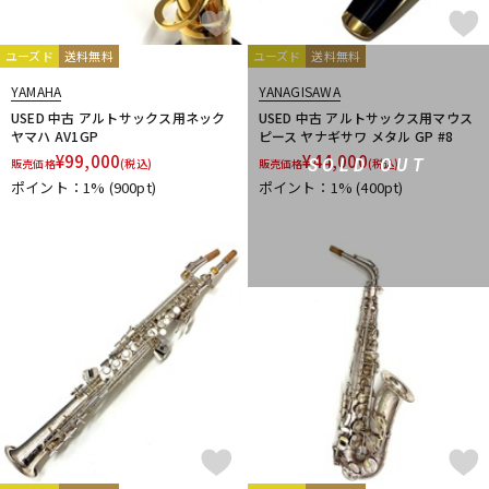
ユーズド
送料無料
ユーズド
送料無料
YAMAHA
YANAGISAWA
USED 中古 アルトサックス用ネック
USED 中古 アルトサックス用マウス
ヤマハ AV1GP
ピース ヤナギサワ メタル GP #8
¥
99,000
¥
44,000
SOLD OUT
販売価格
(税込)
販売価格
(税込)
ポイント：1%
(900pt)
ポイント：1%
(400pt)