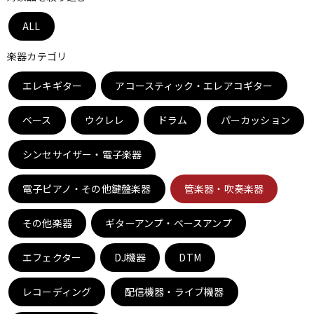
ベース
ウクレレ
ALL
楽器カテゴリ
ドラム
パーカッション
エレキギター
アコースティック・エレアコギター
ベース
ウクレレ
ドラム
パーカッション
キーボード
電子ピアノ
シンセサイザー・電子楽器
管楽器
その他楽器
電子ピアノ・その他鍵盤楽器
管楽器・吹奏楽器
その他楽器
ギターアンプ・ベースアンプ
アンプ
エフェクター
エフェクター
DJ機器
DTM
DJ機器
DTM
レコーディング
配信機器・ライブ機器