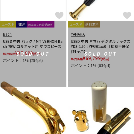
ユーズド
NEW
ユーズド
送料無料
WEB注文店頭受取可
Bach
YAMAHA
USED 中古 バック / MT VERNON Ba
USED 中古 ヤマハ デジタルサックス
ch 7EW コルネット用 マウスピース
YDS-150 #YFFJ01xx0 【初期不良保
証1ヶ月】
¥
27,980
SOLD OUT
SOLD OUT
販売価格
(税込)
¥
69,799
販売価格
(税込)
ポイント：1%
(254pt)
ポイント：1%
(634pt)