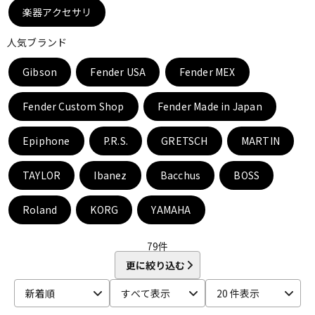
DTM オンライン納品
レコーディング機器
楽器アクセサリ
人気ブランド
配信/ライブ機器
楽器アクセサリ
Gibson
Fender USA
Fender MEX
Fender Custom Shop
Fender Made in Japan
中古
ヴィンテージ
Epiphone
P.R.S.
GRETSCH
MARTIN
TAYLOR
Ibanez
Bacchus
BOSS
Roland
KORG
YAMAHA
79
件
更に絞り込む
新着順
すべて表示
20 件表示