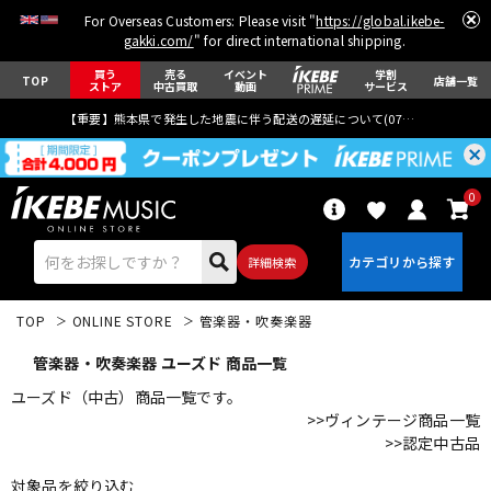
For Overseas Customers: Please visit "
https://global.ikebe-
gakki.com/
" for direct international shipping.
買う
売る
イベント
学割
TOP
店舗一覧
ストア
中古買取
動画
サービス
【重要】熊本県で発生した地震に伴う配送の遅延について(
07月29日
更新)
0
詳細検索
TOP
ONLINE STORE
管楽器・吹奏楽器
管楽器・吹奏楽器 ユーズド 商品一覧
ユーズド（中古）商品一覧です。
>>ヴィンテージ商品一覧
>>認定中古品
エレキギター
アコギ/エレアコ
対象品を絞り込む