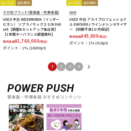
ユーズド
送料無料
ユーズド
送料無料
その他ブランド(管楽器・吹奏楽器)
AKAI
USED 中古 INDERBINEN（インダー
USED 中古 アカイプロフェッショナ
ビネン） ソプラノサックス S/N 060
ル EWI5000J ウインドシンセサイザ
xx9【調整&セットアップ後出荷】
ー 【初期不良1か月保証】
【1年間キーバランス調整無料】
¥
45,800
販売価格
(税込)
¥
1,760,000
販売価格
(税込)
ポイント：1%
(416pt)
ポイント：1%
(16000pt)
1
2
3
4
POWER PUSH
管楽器・吹奏楽器 おすすめコンテンツ