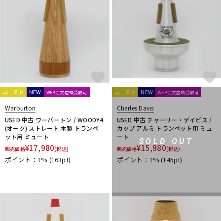
ユーズド
NEW
ユーズド
NEW
WEB注文店頭受取可
WEB注文店頭受取可
Warburton
Charles Davis
USED 中古 ワーバートン / WOODY4
USED 中古 チャーリー・デイビス /
(オーク) ストレート 木製 トランペ
カップ アルミ トランペット用 ミュ
ット用 ミュート
ート
SOLD OUT
¥
17,980
¥
15,980
販売価格
(税込)
販売価格
(税込)
ポイント：1%
(163pt)
ポイント：1%
(145pt)