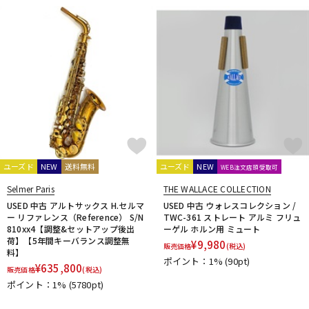
ユーズド
NEW
送料無料
ユーズド
NEW
WEB注文店頭受取可
Selmer Paris
THE WALLACE COLLECTION
USED 中古 アルトサックス H.セルマ
USED 中古 ウォレスコレクション /
ー リファレンス（Reference） S/N
TWC-361 ストレート アルミ フリュ
810xx4【調整&セットアップ後出
ーゲル ホルン用 ミュート
荷】【5年間キーバランス調整無
¥
9,980
販売価格
(税込)
料】
ポイント：1%
(90pt)
¥
635,800
販売価格
(税込)
ポイント：1%
(5780pt)