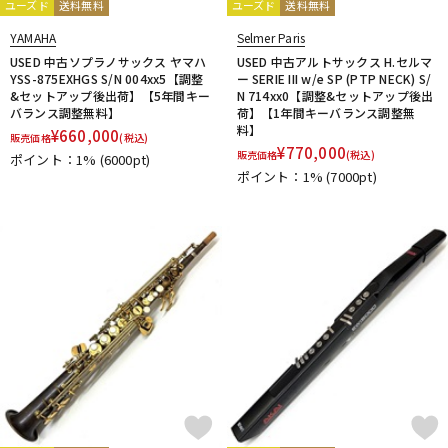
ユーズド
送料無料
ユーズド
送料無料
YAMAHA
Selmer Paris
USED 中古ソプラノサックス ヤマハ
USED 中古アルトサックス H.セルマ
YSS-875EXHGS S/N 004xx5【調整
ー SERIE III w/e SP (PTP NECK) S/
&セットアップ後出荷】【5年間キー
N 714xx0【調整&セットアップ後出
バランス調整無料】
荷】【1年間キーバランス調整無
料】
¥
660,000
販売価格
(税込)
¥
770,000
販売価格
(税込)
ポイント：1%
(6000pt)
ポイント：1%
(7000pt)