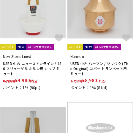
ユーズド
NEW
ユーズド
NEW
WEB注文店頭受取可
WEB注文店頭受取可
New Stone Lined
Harmon
USED 中古 ニューストンライン / 18
USED 中古 ハーマン / ワウワウ (Th
6 フリューゲル ホルン用 カップ ミ
e Original) コパー トランペット用
ュート
ミュート
¥
9,980
¥
8,980
販売価格
(税込)
販売価格
(税込)
ポイント：1%
(90pt)
ポイント：1%
(81pt)