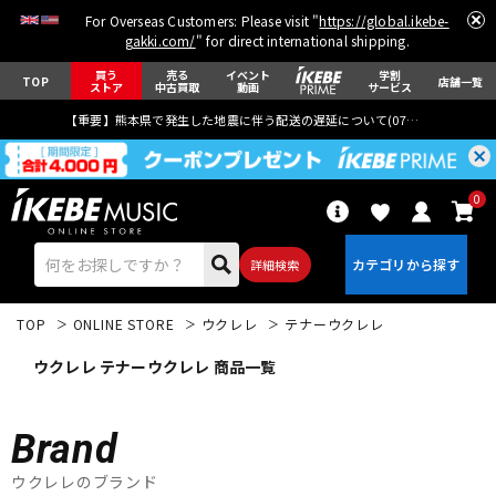
For Overseas Customers: Please visit "
https://global.ikebe-
gakki.com/
" for direct international shipping.
買う
売る
イベント
学割
TOP
店舗一覧
ストア
中古買取
動画
サービス
【重要】熊本県で発生した地震に伴う配送の遅延について(
07月29日
更新)
0
詳細検索
TOP
ONLINE STORE
ウクレレ
テナーウクレレ
ウクレレ テナーウクレレ 商品一覧
Brand
エレキギター
アコギ/エレアコ
ウクレレのブランド