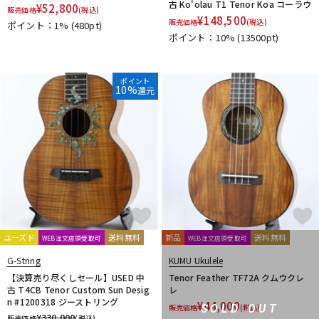
古 Ko'olau T1 Tenor Koa コーラウ
¥
52,800
販売価格
(税込)
¥
148,500
販売価格
(税込)
ポイント：1%
(480pt)
ポイント：10%
(13500pt)
ポイント
10%
還元
ユーズド
送料無料
新品
送料無料
WEB注文店頭受取可
WEB注文店頭受取可
G-String
KUMU Ukulele
【決算売り尽くしセール】USED 中
Tenor Feather TF72A クムウクレ
古 T4CB Tenor Custom Sun Desig
レ
n #1200318 ジーストリング
¥
44,000
SOLD OUT
販売価格
(税込)
¥
330,000
販売価格
(税込)