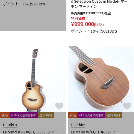
d Selection Custom Model- マー
ポイント：1%
(5100pt)
チン マーティン
¥
1,100,000
販売価格
(税込)
特別価格
¥
999,000
(税込)
ポイント：10%
(90818pt)
新品
送料無料
新品
送料無料
WEB注文店頭受取可
WEB注文店頭受取可
L.Luthier
L.Luthier
Le Sand BSB w/EQ エルルシアー
Le Maho w/EQ エルルシアー