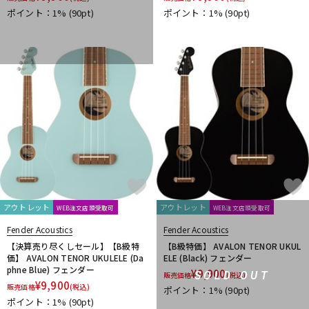
ポイント：1%
(90pt)
ポイント：1%
(90pt)
アウトレット
アウトレット
WEB注文店頭受取可
WEB注文店頭受取可
Fender Acoustics
Fender Acoustics
【決算売り尽くしセール】【B級特
【B級特価】 AVALON TENOR UKUL
価】 AVALON TENOR UKULELE (Da
ELE (Black) フェンダー
phne Blue) フェンダー
¥
9,900
SOLD OUT
販売価格
(税込)
¥
9,900
販売価格
(税込)
ポイント：1%
(90pt)
ポイント：1%
(90pt)