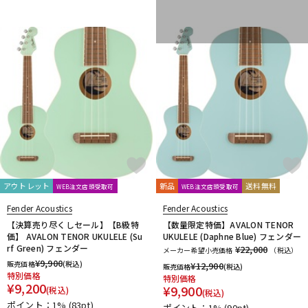
アウトレット
新品
送料無料
WEB注文店頭受取可
WEB注文店頭受取可
Fender Acoustics
Fender Acoustics
【決算売り尽くしセール】【B級特
【数量限定特価】AVALON TENOR
価】 AVALON TENOR UKULELE (Su
UKULELE (Daphne Blue) フェンダー
rf Green) フェンダー
¥22,000
メーカー希望小売価格
（税込）
¥
9,900
販売価格
(税込)
¥
12,900
販売価格
(税込)
特別価格
特別価格
¥
9,200
¥
9,900
(税込)
(税込)
ポイント：1%
(83pt)
ポイント：1%
(90pt)