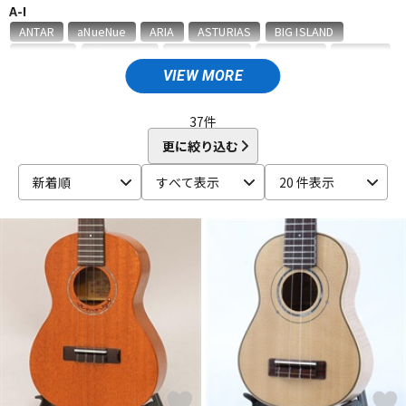
A-I
ベース
ウクレレ
ANTAR
aNueNue
ARIA
ASTURIAS
BIG ISLAND
Cordoba
D'Angelico
ENYA Guitars
Epiphone
Famous
Fender Acoustics
FERNANDES ／ Burny
FUJIGEN
VIEW MORE
ドラム
パーカッション
G-String
Headway
Hofner
Ibanez
K-R
37
件
K.Yairi
KALA
Kamaka
Kanile’a
Kelii
KIWAYA
更に絞り込む
キーボード
電子ピアノ
Koaloha
KUMU Ukulele
L.Luthier
LAVA MUSIC
Leilani
新着順
すべて表示
20 件表示
MARTIN
PIGNOSE
Po Sans Guitars
Pupukea
ROMERO CREATIONS
管楽器
その他楽器
S-Y
S.Yairi
Shiihara
T.furubayashi(F's UKE)
TAKAMINE
tkitki ukulele
TODA GUITARS
T's Ukulele
unknown
アンプ
エフェクター
URANO GUITARS
VOX
YAMAHA
他
SAKURA UKULELE
G-LABO
DJ機器
DTM