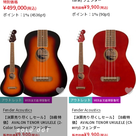
特別価格
¥
499,000
¥
9,900
販売価格
(税込)
(税込)
ポイント：1%
(90pt)
ポイント：1%
(4536pt)
アウトレット
アウトレット
WEB注文店頭受取可
WEB注文店頭受取可
Fender Acoustics
Fender Acoustics
【決算売り尽くしセール】【B級特
【決算売り尽くしセール】【B級特
価】 AVALON TENOR UKULELE (2-
価】 AVALON TENOR UKULELE (Ch
Color Sunburst) フェンダー
erry) フェンダー
SOLD OUT
¥
9,900
¥
9,900
販売価格
(税込)
販売価格
(税込)