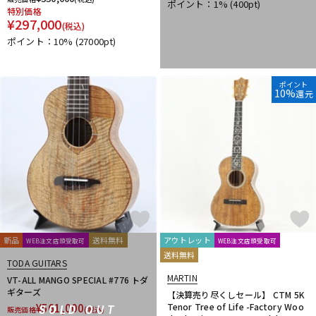
ポイント：1%
(400pt)
特別価格
¥
297,000
(税込)
ポイント：10%
(27000pt)
ポイント
10%
還元
新品
送料無料
アウトレット
WEB注文店頭受取可
WEB注文店頭受取可
送料無料
TODA GUITARS
MARTIN
VT-ALL MANGO SPECIAL #776 トダ
ギターズ
【決算売り尽くしセール】 CTM 5K
¥
561,000
Tenor Tree of Life -Factory Woo
SOLD OUT
販売価格
(税込)