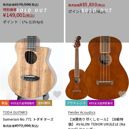
¥
170,500
¥
85,800
販売価格
(税込)
販売価格
(税込)
特別価格
SOLD OUT
SOLD OUT
ポイント：1%
(780pt)
¥
149,001
(税込)
ポイント：1%
(1354pt)
新品
送料無料
アウトレット
WEB注文店頭受取可
WEB注文店頭受取可
TODA GUITARS
Fender Acoustics
Sumerian No.771 トダギターズ
【決算売り尽くしセール】【B級特
価】 AVALON TENOR UKULELE (Na
¥
572,000
販売価格
(税込)
tural) フェンダー