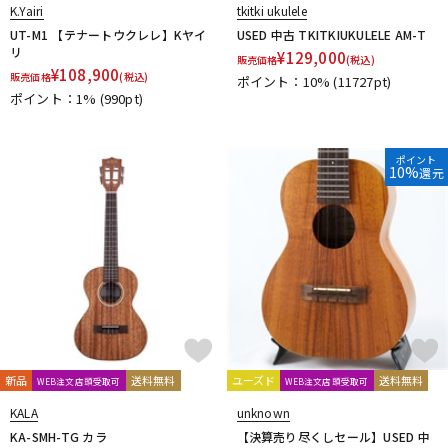
K.Yairi
tkitki ukulele
UT-M1 【テナートウクレレ】Kヤイ
USED 中古 TKITKIUKULELE AM-T
リ
¥
129,000
販売価格
(税込)
¥
108,900
販売価格
(税込)
ポイント：10%
(11727pt)
ポイント：1%
(990pt)
ポイント
10%
還元
新品
送料無料
ユーズド
送料無料
WEB注文店頭受取可
WEB注文店頭受取可
KALA
unknown
KA-SMH-TG カラ
【決算売り尽くしセール】USED 中