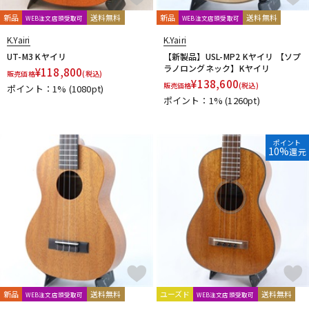
DTM オンライン納品
レコーディング機器
新品
送料無料
新品
送料無料
WEB注文店頭受取可
WEB注文店頭受取可
K.Yairi
K.Yairi
UT-M3 Kヤイリ
【新製品】USL-MP2 Kヤイリ 【ソプ
配信/ライブ機器
楽器アクセサリ
ラノロングネック】Kヤイリ
¥
118,800
販売価格
(税込)
¥
138,600
販売価格
(税込)
ポイント：1%
(1080pt)
ポイント：1%
(1260pt)
中古
ヴィンテージ
ポイント
10%
還元
新品
送料無料
ユーズド
送料無料
WEB注文店頭受取可
WEB注文店頭受取可