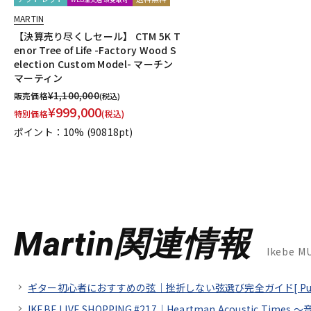
MARTIN
【決算売り尽くしセール】 CTM 5K T
enor Tree of Life -Factory Wood S
election Custom Model- マーチン
マーティン
¥
1,100,000
販売価格
(税込)
¥
999,000
特別価格
(税込)
ポイント：10%
(90818pt)
Martin関連情報
Ikebe 
ギター初心者におすすめの弦｜挫折しない弦選び完全ガイド[
Pu
IKEBE LIVE SHOPPING #217｜Heartman Acoustic