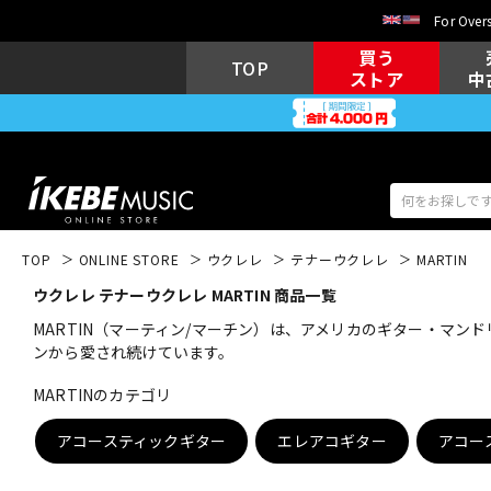
For Overs
買う
TOP
ストア
中
TOP
ONLINE STORE
ウクレレ
テナーウクレレ
MARTIN
ウクレレ テナーウクレレ MARTIN 商品一覧
アコギ/エレ
エレキギター
アコ
MARTIN（マーティン/マーチン）は、アメリカのギター・マ
ンから愛され続けています。
MARTINのカテゴリ
キーボード
電子ピアノ
アコースティックギター
エレアコギター
アコー