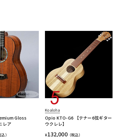
配信/ライブ
楽器アクセサ
機器
リ
Koaloha
remium Gloss
Opio KTO-G6 【テナー6弦ギター
カニレア
ウクレレ】
132,000
税込）
¥
（税込）