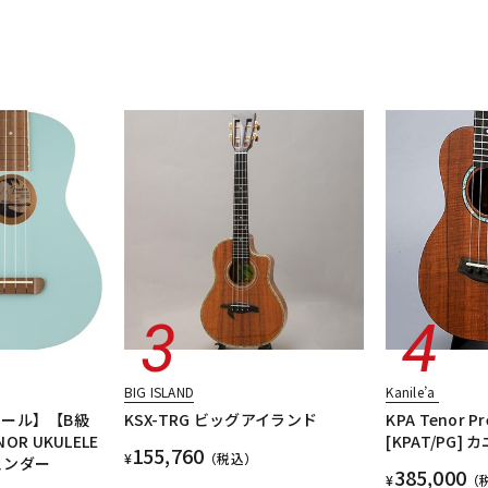
DTM オンラ
レコーディン
イン納品
グ機器
ジ
BIG ISLAND
Kanile’a
ール】【B級
KSX-TRG ビッグアイランド
KPA Tenor P
OR UKULELE
[KPAT/PG] 
155,760
¥
（税込）
 フェンダー
385,000
¥
（