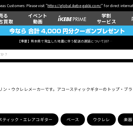
eas Customers: Please visit "
https://global.ikebe-gakki.com/
" for direct intern
売る
イベント
学割
古買取
動画
サービス
【重要】熊本県で発生した地震に伴う配送の遅延について(
07月29日
更新)
ベース
ウクレレ
ンドリン・ウクレレメーカーです。アコースティックギターのトップ・ブ
管楽器
その他楽器
スティック・エレアコギター
ベース
ウクレレ
楽器