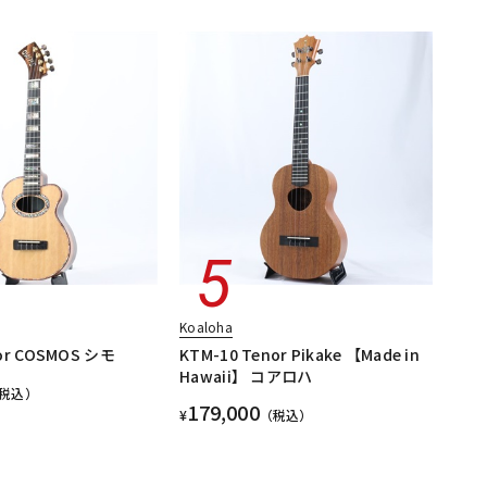
Koaloha
nor COSMOS シモ
KTM-10 Tenor Pikake 【Made in
Hawaii】 コアロハ
税込）
179,000
¥
（税込）