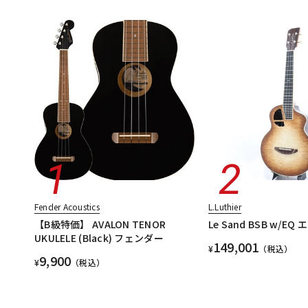
Fender Acoustics
L.Luthier
【B級特価】 AVALON TENOR
Le Sand BSB w/E
UKULELE (Black) フェンダー
149,001
¥
（税込）
9,900
¥
（税込）