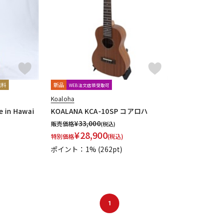
DTM オンラ
レコーディン
イン納品
グ機器
ジ
無料
新品
WEB注文店頭受取可
Koaloha
 in Hawai
KOALANA KCA-10SP コアロハ
¥
33,000
販売価格
(税込)
¥
28,900
特別価格
(税込)
ポイント：1%
(262pt)
1