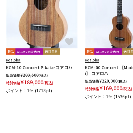
DJ機器
DTM
中古
ヴィンテー
新品
送料無料
新品
送料
WEB注文店頭受取可
WEB注文店頭受取可
Koaloha
Koaloha
KCM-10 Concert Pikake コアロハ
KCM-00 Concert 【Made
i】 コアロハ
¥
203,500
販売価格
(税込)
¥
220,000
¥
189,000
販売価格
(税込)
特別価格
(税込)
¥
169,000
特別価格
(税込)
ポイント：1%
(1718pt)
ポイント：1%
(1536pt)