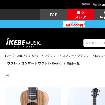
For Overs
買う
TOP
ストア
中
TOP
ONLINE STORE
ウクレレ
コンサートウクレレ
Koalo
ウクレレ コンサートウクレレ Koaloha 商品一覧
アコギ/エレ
エレキギター
アコ
3
件
キーボード
電子ピアノ