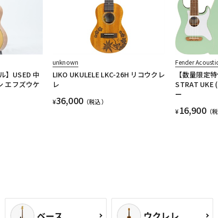
unknown
Fender Acousti
】USED 中
LIKO UKULELE LKC-26H リコウクレ
【数量限定特価
ヤシ エフズウケ
レ
STRAT UKE 
ー
36,000
¥
（税込）
16,900
¥
（
ベース
ウクレレ