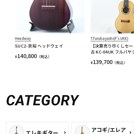
Headway
T.furubayashi(F's UKE)
SUC2-京桜 ヘッドウェイ
【決算売り尽くしセール
古 KC-04UK フルバ
140,800
¥
（税込）
139,700
¥
（税込）
CATEGORY
アコギ/エレア
エレキギター