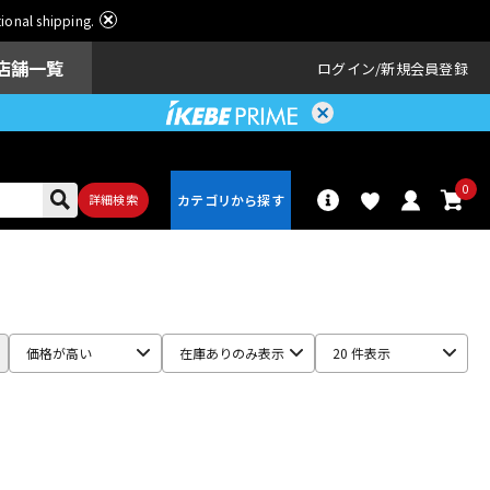
ational shipping.
店舗一覧
ログイン
新規会員登録
0
詳細検索
パーカッショ
ドラム
ン
価格が高い
在庫ありのみ表示
20 件表示
アンプ
エフェクター