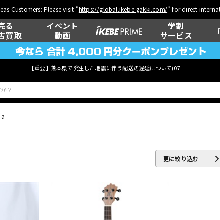
eas Customers: Please visit "
https://global.ikebe-gakki.com/
" for direct intern
売る
イベント
学割
古買取
動画
サービス
【重要】熊本県で発生した地震に伴う配送の遅延について(
07月29日
更新)
ha
ベース
ウクレレ
更に絞り込む
管楽器
その他楽器