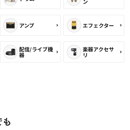
ン
アンプ
エフェクター
配信/ライブ機
楽器アクセサ
器
リ