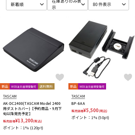
在庫ありのみ表
新着順
80 件表示
示
ベース
ウクレレ
ドラム
パーカッション
キーボード
電子ピアノ
管楽器
その他楽器
新品
送料無料
新品
WEB注文店頭受取可
WEB注文店頭受取可
アンプ
エフェクター
TASCAM
TASCAM
AK-DC2400(TASCAM Model 2400
BP-6AA
用ダストカバー)【予約商品・9月下
¥
5,500
販売価格
(税込)
旬以降発売予定】
ポイント：1%
(50pt)
DJ機器
DTM
¥
13,200
販売価格
(税込)
ポイント：1%
(120pt)