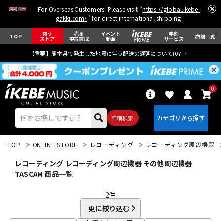
For Overseas Customers: Please visit "
https://global.ikebe-
gakki.com/
" for direct international shipping.
買う
売る
イベント
学割
TOP
店舗一覧
ストア
中古買取
動画
サービス
【重要】熊本県で発生した地震に伴う配送の遅延について(
07月29日
更新)
0
詳細検索
TOP
ONLINE STORE
レコーディング
レコーディング周辺機器
レコーディング レコーディング周辺機器 その他周辺機器
TASCAM 商品一覧
2
件
エレキギター
アコギ/エレアコ
更に絞り込む