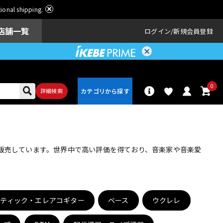
ational shipping.
店舗一覧
ログイン
新規会員登録
0
詳細検索
パーカッショ
ドラム
ン
・販売しています。世界中で高い評価を得ており、音楽家や音楽愛
アンプ
エフェクター
スティック・エレアコギター
ベース
ウクレレ