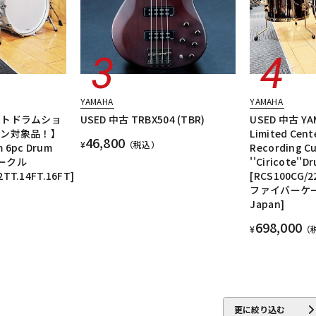
YAMAHA
YAMAHA
ートドラムショ
USED 中古 TRBX504 (TBR)
USED 中古 YA
ーン対象品！】
Limited Cent
46,800
¥
（税込）
m 6pc Drum
Recording Cu
パークル
''Ciricote''
2TT.14FT.16FT]
[RCS100CG/2
ファイバーケース
Japan]
698,000
¥
（
更に絞り込む