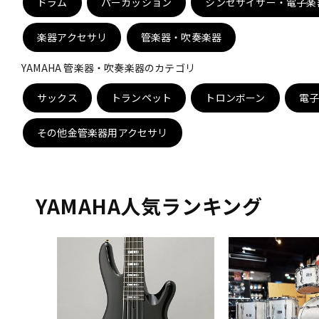
ドラム
パーカッション
シンセサイザー・電子楽
DJ機器
DTM
楽器アクセサリ
管楽器・吹奏楽器
YAMAHA 管楽器・吹奏楽器のカテゴリ
中古
ヴィンテー
サックス
トランペット
トロンボーン
電
その他金管楽器用アクセサリ
YAMAHA人気ランキング