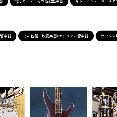
器
電子ピアノ・その他鍵盤楽器
ギターアンプ・ベースア
DTM オンラ
レコーディン
イン納品
グ機器
ジ
子管楽器
その他管・吹奏楽器>カジュアル管楽器
サックス