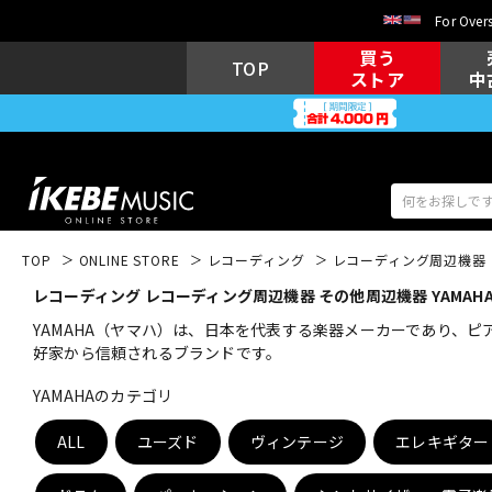
For Overs
買う
TOP
ストア
中
TOP
ONLINE STORE
レコーディング
レコーディング周辺機器
レコーディング レコーディング周辺機器 その他周辺機器 YAMAH
アコギ/エレ
エレキギター
アコ
YAMAHA（ヤマハ）は、日本を代表する楽器メーカーであり、
好家から信頼されるブランドです。
YAMAHAのカテゴリ
キーボード
電子ピアノ
ALL
ユーズド
ヴィンテージ
エレキギター