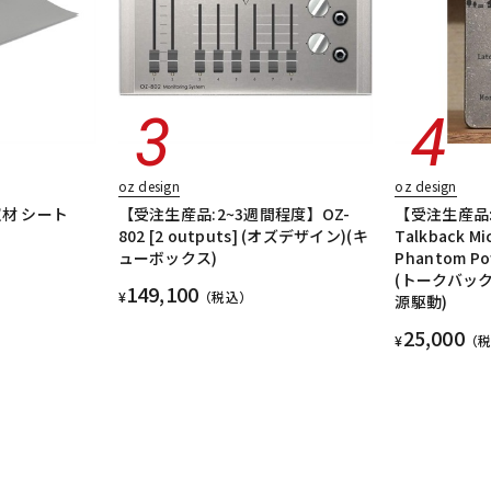
oz design
oz design
収材 シート
【受注生産品:2~3週間程度】OZ-
【受注生産品:
802 [2 outputs] (オズデザイン)(キ
Talkback Mi
ューボックス)
Phantom 
(トークバッ
149,100
¥
（税込）
源駆動)
25,000
¥
（