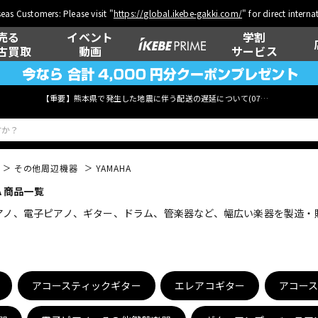
eas Customers: Please visit "
https://global.ikebe-gakki.com/
" for direct intern
売る
イベント
学割
古買取
動画
サービス
【重要】熊本県で発生した地震に伴う配送の遅延について(
07月29日
更新)
その他周辺機器
YAMAHA
A 商品一覧
ベース
ウクレレ
ピアノ、電子ピアノ、ギター、ドラム、管楽器など、幅広い楽器を製造
管楽器
その他楽器
アコースティックギター
エレアコギター
アコー