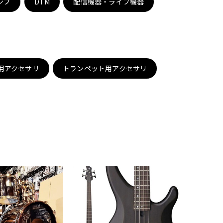
ンプ
DTM
配信機器・ライブ機器
配信/ライブ
楽器アクセサ
機器
リ
用アクセサリ
トランペット用アクセサリ