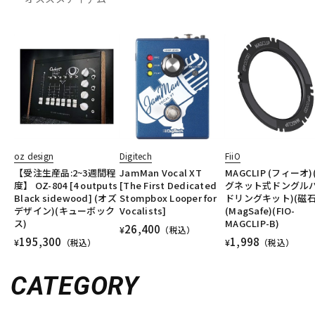
oz design
Digitech
FiiO
【受注生産品:2~3週間程
JamMan Vocal XT
MAGCLIP (フィーオ)
度】 OZ-804 [4 outputs
[The First Dedicated
グネット式ドングル
Black sidewood] (オズ
Stompbox Looper for
ドリングキット)(磁石
デザイン)(キューボック
Vocalists]
(MagSafe)(FIO-
ス)
MAGCLIP-B)
26,400
¥
（税込）
195,300
1,998
¥
（税込）
¥
（税込）
CATEGORY