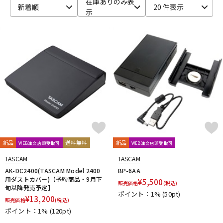
在庫ありのみ表
新着順
20 件表示
示
ベース
ウクレレ
ドラム
パーカッション
キーボード
電子ピアノ
管楽器
その他楽器
新品
送料無料
新品
WEB注文店頭受取可
WEB注文店頭受取可
アンプ
エフェクター
TASCAM
TASCAM
AK-DC2400(TASCAM Model 2400
BP-6AA
用ダストカバー)【予約商品・9月下
¥
5,500
販売価格
(税込)
旬以降発売予定】
ポイント：1%
(50pt)
DJ機器
DTM
¥
13,200
販売価格
(税込)
ポイント：1%
(120pt)