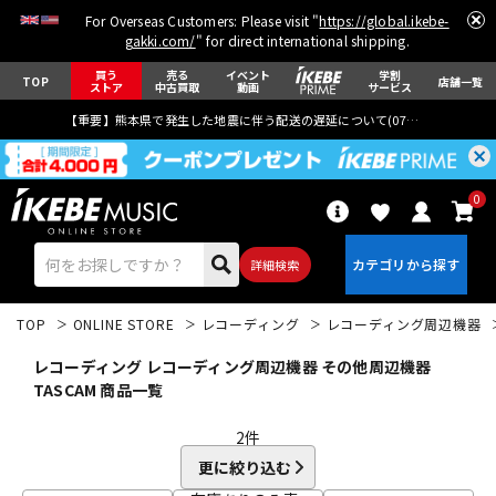
For Overseas Customers: Please visit "
https://global.ikebe-
gakki.com/
" for direct international shipping.
買う
売る
イベント
学割
TOP
店舗一覧
ストア
中古買取
動画
サービス
【重要】熊本県で発生した地震に伴う配送の遅延について(
07月29日
更新)
0
詳細検索
TOP
ONLINE STORE
レコーディング
レコーディング周辺機器
レコーディング レコーディング周辺機器 その他周辺機器
TASCAM 商品一覧
2
件
エレキギター
アコギ/エレアコ
更に絞り込む