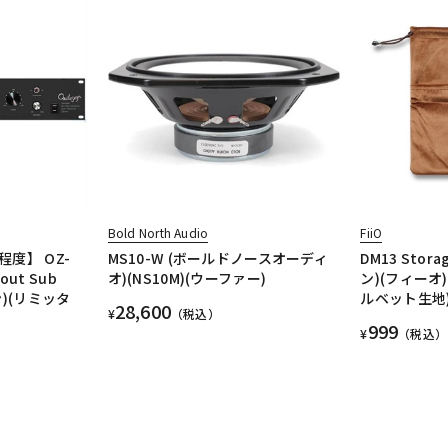
Bold North Audio
FiiO
程度】 OZ-
MS10-W (ボールドノースオーディ
DM13 Stora
hout Sub
オ)(NS10M)(ウーファー)
ン)(フィーオ
ン)(リミッタ
ルベット生地)(F
28,600
¥
（税込）
999
¥
（税込）