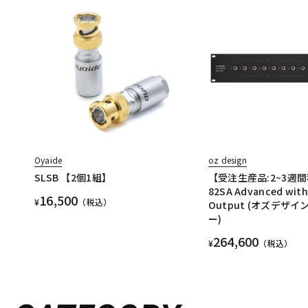
Oyaide
oz design
SLSB 【2個1組】
【受注生産品:2~3週間
82SA Advanced wit
16,500
¥
（税込）
Output (オズデザイ
ー)
264,600
¥
（税込）