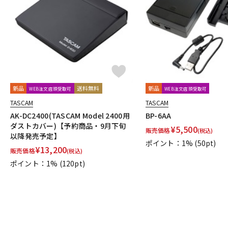
DJ機器
DTM
中古
ヴィンテー
新品
送料無料
新品
WEB注文店頭受取可
WEB注文店頭受取可
TASCAM
TASCAM
AK-DC2400(TASCAM Model 2400用
BP-6AA
ダストカバー)【予約商品・9月下旬
¥
5,500
販売価格
(税込)
以降発売予定】
ポイント：1%
(50pt)
¥
13,200
販売価格
(税込)
ポイント：1%
(120pt)