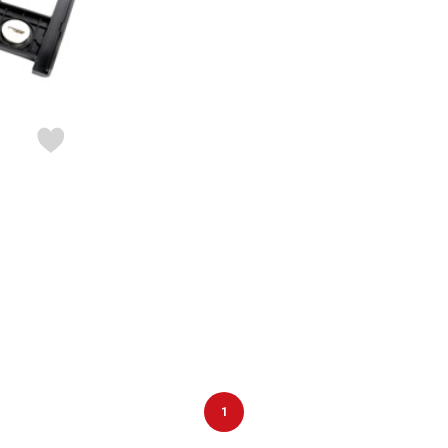
DTM オンラ
レコーディン
イン納品
グ機器
ジ
1