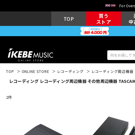
For Overs
買う
TOP
ストア
中
TOP
ONLINE STORE
レコーディング
レコーディング周辺機器
レコーディング レコーディング周辺機器 その他周辺機器 TASCA
アコギ/エレ
エレキギター
アコ
2
件
キーボード
電子ピアノ