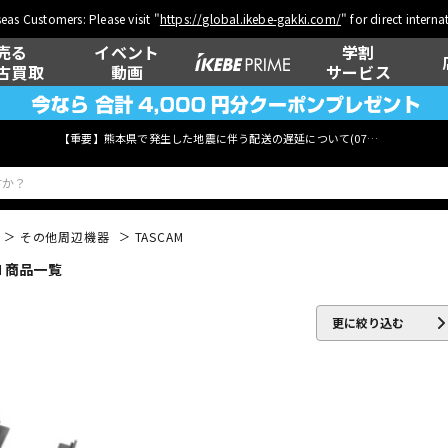
eas Customers: Please visit "
https://global.ikebe-gakki.com/
" for direct intern
売る
イベント
学割
古買取
動画
サービス
【重要】熊本県で発生した地震に伴う配送の遅延について(
07月29日
更新)
その他周辺機器
TASCAM
M 商品一覧
ベース
ウクレレ
更に絞り込む
管楽器
その他楽器