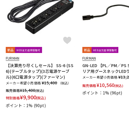
DJ機器
DTM
中古
ヴィンテー
新品
新品
WEB注文店頭受取可
WEB注文店頭受取可
FURMAN
FURMAN
【決算売り尽くしセール】 SS-6 (SS
GN-LED 【PL／PM／PS S
6)(テーブルタップ)(3芯電源ケーブ
リア用グースネックLED
ル)(6口電源タップ)(ファーマン)
¥13,
メーカー希望小売価格
¥15,400
メーカー希望小売価格
（税込）
¥
10,560
販売価格
(税込)
¥
15,400
販売価格
(税込)
ポイント：1%
(96pt)
¥
9,900
特別価格
(税込)
ポイント：1%
(90pt)