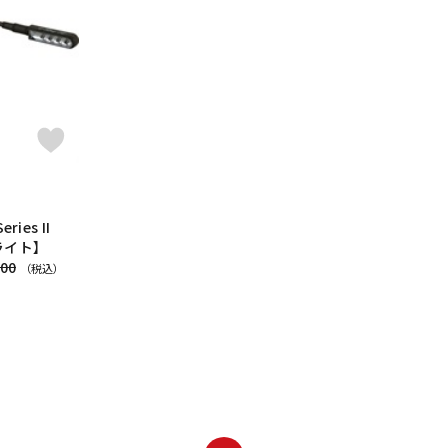
DTM オンラ
レコーディン
イン納品
グ機器
ジ
eries II
ライト】
200
（税込）