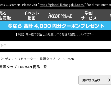
eas Customers: Please visit "
https://global.ikebe-gakki.com/
" for direct intern
売る
イベント
学割
古買取
動画
サービス
【重要】熊本県で発生した地震に伴う配送の遅延について(
07月29日
更新)
ディストリビューター・電源タップ
FURMAN
タップ FURMAN 商品一覧
ベース
ウクレレ
更に絞り込む
管楽器
その他楽器