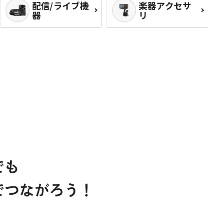
配信/ライブ機
楽器アクセサ
器
リ