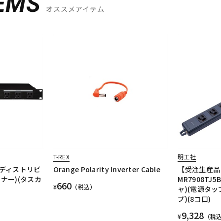
EMS
オススメアイテム
T-REX
明工社
ワーディストリビ
Orange Polarity Inverter Cable
【受注生産品
ナー)(タスカ
MR7908TJ5
660
¥
（税込）
ャ)(電源タッ
プ)(8コ口)
9,328
¥
（税