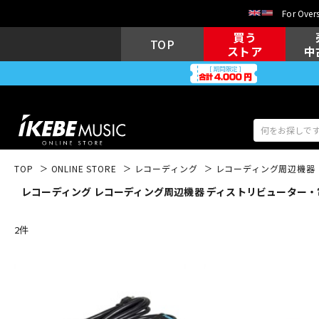
For Overs
買う
TOP
ストア
中
TOP
ONLINE STORE
レコーディング
レコーディング周辺機器
レコーディング レコーディング周辺機器 ディストリビューター・電源
アコギ/エレ
エレキギター
アコ
2
件
キーボード
電子ピアノ