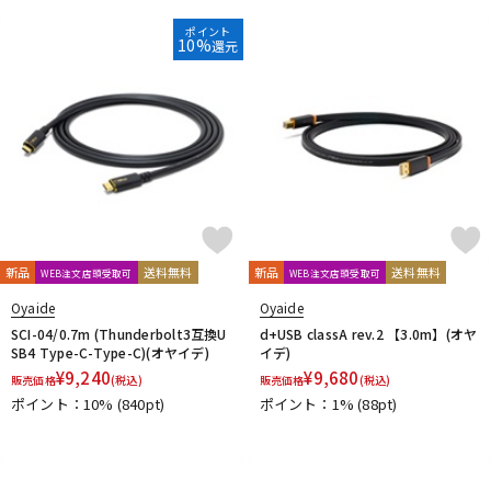
Vertigo Sound
Vintech Audio
VitalAudio
V-MODA
ポイント
Vocal Mist
VOVOX
VOX-O-RAMA
Voyage Audio
10%
還元
WAGNUS.
WAVES
WesAudio
Wharfedale
Wunder Audio
Xvive
YAMAHA
YAXI
Zahl
ZAOR
ZOOM
ZYLIA
他
キョーリツ
トーリハン
パイン・クリエイト
山本音響工芸
明工社
DrAlienSmith
NiCSo
cmf by NOTHING
Wavebone
Harrison Audio
SDM / Family Labo
新品
送料無料
新品
送料無料
WEB注文店頭受取可
WEB注文店頭受取可
Oyaide
Oyaide
SCI-04/0.7m (Thunderbolt3互換U
d+USB classA rev.2 【3.0m】(オヤ
SB4 Type-C-Type-C)(オヤイデ)
イデ)
¥
9,240
¥
9,680
販売価格
(税込)
販売価格
(税込)
ポイント：10%
(840pt)
ポイント：1%
(88pt)