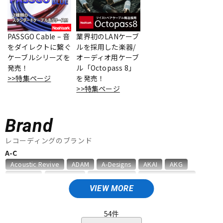
ベース
ウクレレ
PASSGO Cable – 音
業界初のLANケーブ
をダイレクトに繋ぐ
ルを採用した楽器/
ドラム
パーカッション
ケーブルシリーズを
オーディオ用ケーブ
発売！
ル「Octopass 8」
>>特集ページ
を発売！
キーボード
電子ピアノ
>>特集ページ
Brand
管楽器
その他楽器
レコーディングのブランド
A-C
アンプ
エフェクター
Acoustic Revive
ADAM
A-Designs
AKAI
AKG
Amphion
AMS Neve
Analysis Plus
Antelope Audio
API
APOGEE
ARMS
ART
ARTRIG
ATC
ATL.INC
VIEW MORE
DJ機器
DTM
audient
audio-technica
AUDIX
AURATONE
Avantone
AVID
BAE Audio
BEHRINGER
BELDEN
Bettermaker
54
件