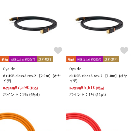
新品
送料無料
新品
送料無料
WEB注文店頭受取可
WEB注文店頭受取可
Oyaide
Oyaide
d+USB classA rev.2 【2.0m】(オヤ
d+USB classA rev.2 【1.0m】(オヤ
イデ)
イデ)
¥
7,590
¥
5,610
販売価格
(税込)
販売価格
(税込)
ポイント：1%
(69pt)
ポイント：1%
(51pt)