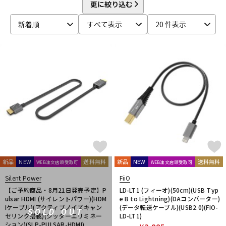
beyerdynamic
BOSS
Brauner
Bricasti Design
更に絞り込む
DTM オンライン納品
レコーディング機器
CANARE
CaTeFo
Chandler
Coil Audio
Conisis
新着順
すべて表示
20 件表示
Cranborne Audio
CROXS
CURRENT
CUSTOM TRY
D-F
配信/ライブ機器
楽器アクセサリ
DangerousMusic
dbx
DENON
DENON Professional
DEXIBELL
Digitech
DMSD
DPA
DRAWMER
DYNAUDIO PRO
Ear Trumpet Labs
EARTHWORKS
中古
ヴィンテージ
Ehrlund Microphone
Electro Harmonix
Electro Voice
elysia
Empirical Labs
ENHANCED AUDIO
Entreq
ESI
EVE Audio
Eventide
EXFORM
Fischer Amps
FMR AUDIO
FOCAL
Focusrite
FOSTEX
Free The Tone
FURMAN
FURUTECH
G-K
G_2Systems
GATOR
GATOR Frameworks
新品
NEW
送料無料
新品
NEW
送料無料
WEB注文店頭受取可
WEB注文店頭受取可
GOLDEN AGE PROJECT
GRACE design
Gravity
Silent Power
FiiO
Groove Tubes
HAYAKUMO
HEADREC
Hear Technologies
【ご予約商品・8月21日発売予定】P
LD-LT1 (フィーオ)(50cm)(USB Typ
HEDD
HEiL SOUND
HERCULES
Heritage Audio
ulsar HDMI (サイレントパワー)(HDM
e B to Lightning)(DAコンバーター)
Iケーブル)(アクティブノイズキャン
(データ転送ケーブル)(USB2.0)(FIO-
HUMPBACK ENGINEERING
IGS Audio
IK Multimedia
SOLD OUT
セリング搭載)(ジッターエリミネー
LD-LT1)
Ikebe Original
infist Design
ISO ACOUSTICS
ISOVOX
ション)(SLP-PULSAR-HDMI)