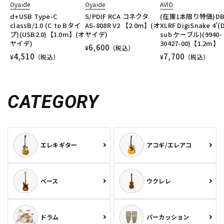
Oyaide
Oyaide
AVID
d+USB Type-C
S/PDIF RCA コネクタ
(在庫1本限り特価)DB
classB/1.0 (C to Bタイ
AS-808R V2 【2.0m】(オ
XLRF DigiSnake 4'(
プ)(USB2.0)【1.0m】(オ
ヤイデ)
sub ケーブル)(9940-
ヤイデ)
30427-00)【1.2m】
6,600
¥
（税込）
4,510
7,700
¥
（税込）
¥
（税込）
CATEGORY
エレキギター
アコギ/エレアコ
ベース
ウクレレ
ドラム
パーカッション