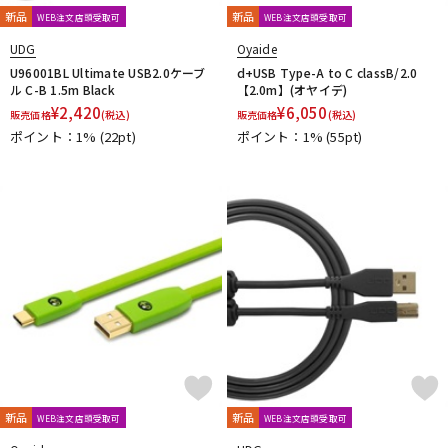
新品
新品
WEB注文店頭受取可
WEB注文店頭受取可
UDG
Oyaide
U96001BL Ultimate USB2.0ケーブ
d+USB Type-A to C classB/2.0
ル C-B 1.5m Black
【2.0m】(オヤイデ)
¥
2,420
¥
6,050
販売価格
(税込)
販売価格
(税込)
ポイント：1%
(22pt)
ポイント：1%
(55pt)
新品
新品
WEB注文店頭受取可
WEB注文店頭受取可