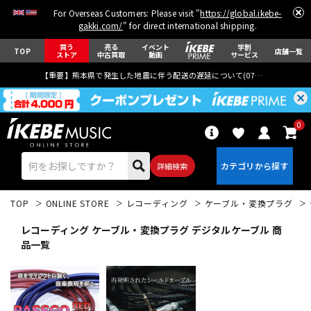
For Overseas Customers: Please visit "
https://global.ikebe-
gakki.com/
" for direct international shipping.
買う
売る
イベント
学割
TOP
店舗一覧
ストア
中古買取
動画
サービス
【重要】熊本県で発生した地震に伴う配送の遅延について(
07月29日
更新)
0
詳細検索
TOP
ONLINE STORE
レコーディング
ケーブル・変換プラグ
レコーディング ケーブル・変換プラグ デジタルケーブル 商
品一覧
エレキギター
アコギ/エレアコ