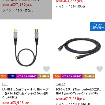
¥
3,885
販売価格
(税込)
JBL
JohnBlue Audio
JVC
JZ Microphones
K.W.S
¥
27,752
販売価格
(税込)
ポイント：1%
(35pt)
KAKASHI Professional Stands
KAOTICA
KENTON
Kikutani
ポイント：1%
(252pt)
KLH Audio
KORG
KOSS
KOTOBUKI
KRK
KRYNA
KSdigital
KVOX
ポイント
L-O
10%
還元
Lauten Audio
LEWITT
Lexicon
Line6
LOJECT
maag audio
MACKIE
MANLEY
marantz Professional
Marshall
MASELEC
MATRIX
M-AUDIO
Mee audio
MIDAS
Millennia
MINI-SONEX
MISTRAL
MOGAMI
Mojave Audio
Monkey Banana
MONSTER CABLE
Morton Microphone Systems
Musikelectronic Geithain
MUTEC
MUZEN
NEUMANN
Noah’sark
Nothing
OHASHI
Oktava
OLLO AUDIO
onso
ORB
Oyaide
新品
NEW
送料無料
新品
送料無料
WEB注文店頭受取可
WEB注文店頭受取可
P-S
Palmer
PEAVEY
Peluso
PhoenixAudio
PHONON
FiiO
Oyaide
Pioneer DJ
Placid Audio
PMC
PreSonus
LA-UB1 1.0m(フィーオ)(USBケーブ
SCI-04/2.5m (Thunderbolt3互換U
ル)(A to B)(3u金メッキ)(100cm)(FI
SB4 Type-C-Type-C)(オヤイデ)
PRIMACOUSTIC
Primo
PrismSound
PROIDEA
O-LA-UB1)
¥
17,930
販売価格
(税込)
Protection Racket
Providence
Pueblo Audio
PULSE
¥
3,996
販売価格
(税込)
ポイント：10%
(1630pt)