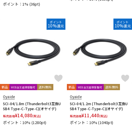
Purple audio
QUIK LOK
Radial
Rational Acoustics
ポイント：1%
(36pt)
reloop
reProducer Audio
Rhapsodio
RODE
Roger Mayer
Roland
Ronk Japan
Roswell Pro Audio
RoyerLabs
RUPERT NEVE DESIGNS
Rycote
ポイント
ポイント
10%
10%
還元
還元
Samar Audio Design
sanken
SANWA SUPPLY
SCHOEPS
sE Electronics
Seide
SENNHEISER
Shadow Hills Industries
SHINYA’S STUDIO
SHIZUKA
SHURE
SlateDigital
SLR Studios
SONTRONICS
SONY
SoundCraft
Soyuz
SPL
SSL(Solid State Logic)
STAX
STAY
STEDMAN
Steven Slate Audio
Superlux
SUZUKI
Sym・Proceed
T-Z
TAKACHI
TAMA
TANNOY
TASCAM
tc electronic
新品
送料無料
新品
送料無料
WEB注文店頭受取可
WEB注文店頭受取可
TC helicon
Tech
Teenage Engineering
TELEFUNKEN
Oyaide
Oyaide
Thermionic Culture
TOMOCA
Tonelux
Townsend Labs
SCI-04/1.8m (Thunderbolt3互換U
SCI-04/1.2m (Thunderbolt3互換U
T-REX
TRIAL
Triprop
TRITON AUDIO
TRUE DYNA
SB4 Type-C-Type-C)(オヤイデ)
SB4 Type-C-Type-C)(オヤイデ)
TUBE-TECH
UDG
ULTIMATE
ULTRASONE
¥
14,080
¥
11,440
販売価格
(税込)
販売価格
(税込)
Umbrella Company
United Studio Technologies
ポイント：10%
(1280pt)
ポイント：10%
(1040pt)
Universal Audio
unknown
VELCRO(R) Brand
Vermona