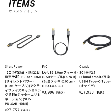
ITEMS
オススメアイテム
Silent Power
FiiO
Oyaide
【ご予約商品・8月21日
LA-UB1 1.0m(フィーオ)
SCI-04/2.5m
発売予定】Pulsar HDMI
(USBケーブル)(A to B)
(Thunderbolt3互換
(サイレントパワー)
(3u金メッキ)(100cm)
USB4 Type-C-Type-
(HDMIケーブル)(アクテ
(FIO-LA-UB1)
(オヤイデ)
ィブノイズキャンセリン
3,996
17,930
¥
（税込）
¥
（税込）
グ搭載)(ジッターエリミ
ネーション)(SLP-
PULSAR-HDMI)
27,752
¥
（税込）