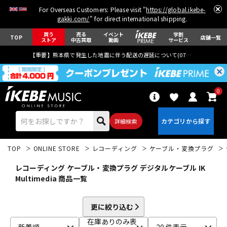
For Overseas Customers: Please visit "
https://global.ikebe-
gakki.com/
" for direct international shipping.
買う
売る
イベント
学割
TOP
店舗一覧
ストア
中古買取
動画
サービス
【重要】熊本県で発生した地震に伴う配送の遅延について(
07月29日
更新)
0
詳細検索
TOP
ONLINE STORE
レコーディング
ケーブル・変換プラグ
レコーディング ケーブル・変換プラグ デジタルケーブル IK
Multimedia 商品一覧
エレキギター
アコギ/エレアコ
更に絞り込む
在庫ありのみ表
新着順
20 件表示