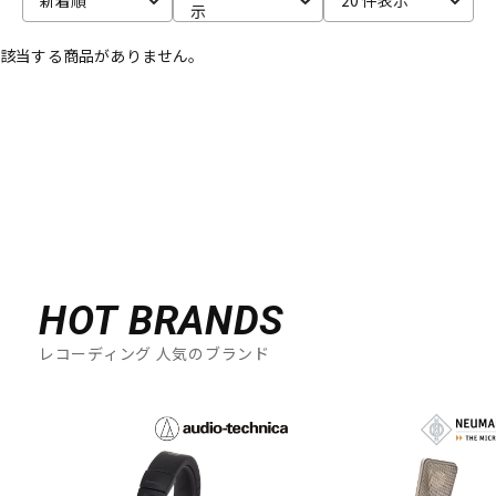
示
ベース
ウクレレ
該当する商品がありません。
ドラム
パーカッション
キーボード
電子ピアノ
管楽器
その他楽器
HOT BRANDS
レコーディング 人気のブランド
アンプ
エフェクター
DJ機器
DTM