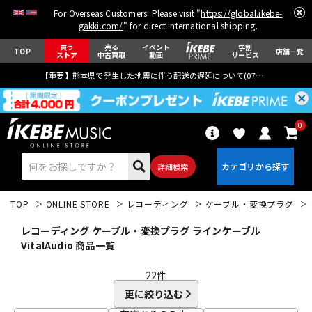
For Overseas Customers: Please visit "
https://global.ikebe-
gakki.com/
" for direct international shipping.
買う
売る
イベント
学割
TOP
店舗一覧
ストア
中古買取
動画
サービス
【重要】熊本県で発生した地震に伴う配送の遅延について(
07月29日
更新)
0
詳細検索
TOP
ONLINE STORE
レコーディング
ケーブル・変換プラグ
レコーディング ケーブル・変換プラグ ラインケーブル
VitalAudio 商品一覧
22
件
エレキギター
アコギ/エレアコ
更に絞り込む