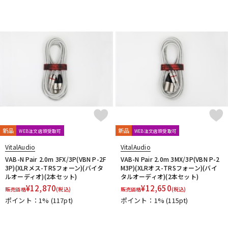
DTM オンライン納品
レコーディング機器
配信/ライブ機器
楽器アクセサリ
中古
ヴィンテージ
新品
新品
WEB注文店頭受取可
WEB注文店頭受取可
VitalAudio
VitalAudio
VAB-N Pair 2.0m 3FX/3P(VBN P-2F
VAB-N Pair 2.0m 3MX/3P(VBN P-2
3P)(XLRメス-TRSフォーン)(バイタ
M3P)(XLRオス-TRSフォーン)(バイ
ルオーディオ)(2本セット)
タルオーディオ)(2本セット)
¥
12,870
¥
12,650
販売価格
(税込)
販売価格
(税込)
ポイント：1%
(117pt)
ポイント：1%
(115pt)