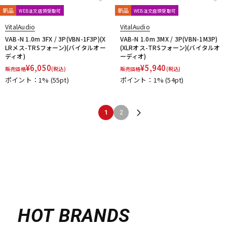
新品
新品
WEB注文店頭受取可
WEB注文店頭受取可
VitalAudio
VitalAudio
VAB-N 1.0m 3FX / 3P(VBN-1F3P)(X
VAB-N 1.0m 3MX / 3P(VBN-1M3P)
LRメス-TRSフォーン)(バイタルオー
(XLRオス-TRSフォーン)(バイタルオ
ディオ)
ーディオ)
¥
6,050
¥
5,940
販売価格
(税込)
販売価格
(税込)
ポイント：1%
(55pt)
ポイント：1%
(54pt)
1
2
HOT BRANDS