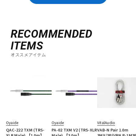
RECOMMENDED
ITEMS
オススメアイテム
Oyaide
Oyaide
VitalAudio
QAC-222 TXM (TRS-
PA-02 TXM V2 (TRS-XLR
VAB-N Pair 1.0m
XLR Male) 【1.0m】
Male) 【3.0m】
3MX/3P(VBN P-1M3