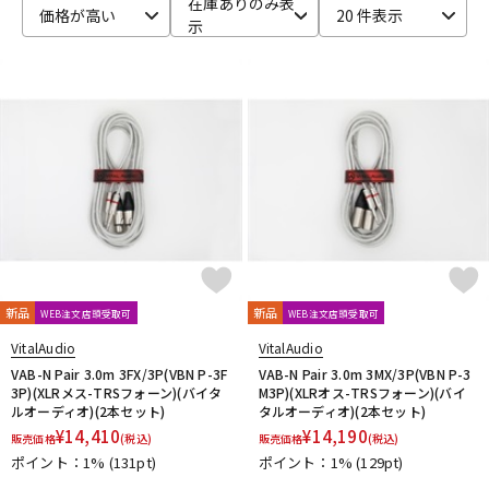
在庫ありのみ表
価格が高い
20 件表示
示
ベース
ウクレレ
ドラム
パーカッション
キーボード
電子ピアノ
管楽器
その他楽器
新品
新品
WEB注文店頭受取可
WEB注文店頭受取可
アンプ
エフェクター
VitalAudio
VitalAudio
VAB-N Pair 3.0m 3FX/3P(VBN P-3F
VAB-N Pair 3.0m 3MX/3P(VBN P-3
3P)(XLRメス-TRSフォーン)(バイタ
M3P)(XLRオス-TRSフォーン)(バイ
ルオーディオ)(2本セット)
タルオーディオ)(2本セット)
DJ機器
DTM
¥
14,410
¥
14,190
販売価格
(税込)
販売価格
(税込)
ポイント：1%
(131pt)
ポイント：1%
(129pt)