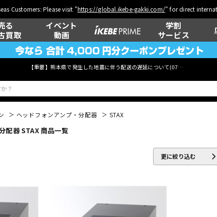
eas Customers: Please visit "
https://global.ikebe-gakki.com/
" for direct intern
売る
イベント
学割
古買取
動画
サービス
【重要】熊本県で発生した地震に伴う配送の遅延について(
07月29日
更新)
ン
ヘッドフォンアンプ・分配器
STAX
配器 STAX 商品一覧
ベース
ウクレレ
更に絞り込む
管楽器
その他楽器