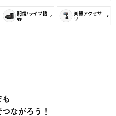
配信/ライブ機
楽器アクセサ
器
リ