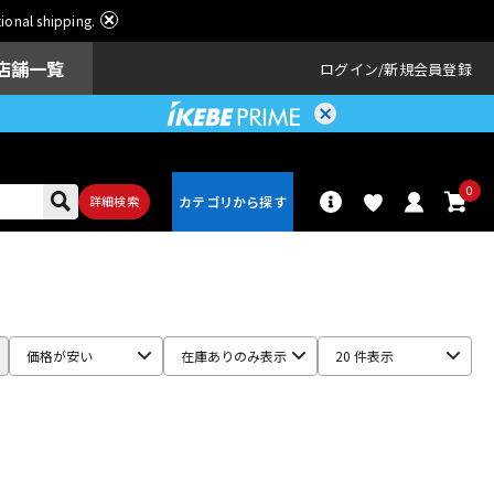
ational shipping.
店舗一覧
ログイン
新規会員登録
0
詳細検索
パーカッショ
ドラム
ン
価格が安い
在庫ありのみ表示
20 件表示
アンプ
エフェクター