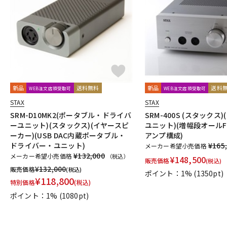
DJ機器
DTM
中古
ヴィンテー
新品
送料無料
新品
送料
WEB注文店頭受取可
WEB注文店頭受取可
STAX
STAX
SRM-D10MK2(ポータブル・ドライバ
SRM-400S (スタックス
ーユニット)(スタックス)(イヤースピ
ユニット)(増幅段オールF
ーカー)(USB DAC内蔵ポータブル・
アンプ構成)
ドライバー・ユニット)
¥165
メーカー希望小売価格
¥132,000
メーカー希望小売価格
（税込）
¥
148,500
販売価格
(税込)
¥
132,000
販売価格
(税込)
ポイント：1%
(1350pt)
¥
118,800
特別価格
(税込)
ポイント：1%
(1080pt)