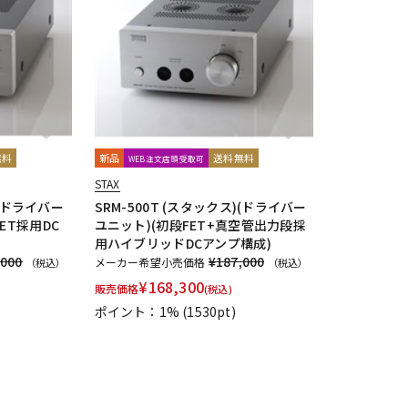
DTM オンラ
レコーディン
イン納品
グ機器
ジ
無料
新品
送料無料
WEB注文店頭受取可
STAX
)(ドライバー
SRM-500T (スタックス)(ドライバー
ET採用DC
ユニット)(初段FET+真空管出力段採
用ハイブリッドDCアンプ構成)
,000
¥187,000
メーカー希望小売価格
（税込）
（税込）
¥
168,300
販売価格
(税込)
ポイント：1%
(1530pt)