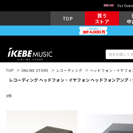
For Overs
買う
TOP
ストア
中
TOP
ONLINE STORE
レコーディング
ヘッドフォン・イヤフォ
レコーディング ヘッドフォン・イヤフォン ヘッドフォンアンプ・分
アコギ/エレ
エレキギター
アコ
3
件
キーボード
電子ピアノ