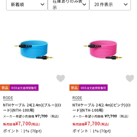
在庫ありのみ表
新着順
20 件表示
示
ベース
ウクレレ
ドラム
パーカッション
キーボード
電子ピアノ
管楽器
その他楽器
新品
新品
WEB注文店頭受取可
WEB注文店頭受取可
アンプ
エフェクター
RODE
RODE
NTHケーブル 24(2.4m)(ブルー)(ロ
NTHケーブル 24(2.4m)(ピンク)(ロ
ード)(NTH-100用)
ード)(NTH-100用)
¥7,700
¥7,700
メーカー希望小売価格
（税込）
メーカー希望小売価格
（税込）
DJ機器
DTM
¥
7,700
¥
7,700
販売価格
(税込)
販売価格
(税込)
ポイント：1%
(70pt)
ポイント：1%
(70pt)