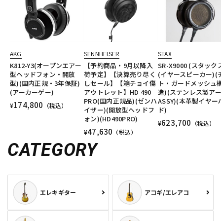
AKG
SENNHEISER
STAX
K812-Y3(オープンエアー
【予約商品・9月以降入
SR-X9000 (スタック
型ヘッドフォン・開放
荷予定】【決算売り尽く
(イヤースピーカー)(
型)(国内正規・3年保証)
しセール】【箱チョイ傷
ト・ガードメッシュ
(アーカーゲー)
アウトレット】HD 490
造)(ステンレス製ア
PRO(国内正規品)(ゼンハ
ASSY)(本革製イヤー
174,800
¥
（税込）
イザー)(開放型ヘッドフ
ド)
ォン)(HD490PRO)
623,700
¥
（税込）
47,630
¥
（税込）
CATEGORY
エレキギター
アコギ/エレアコ