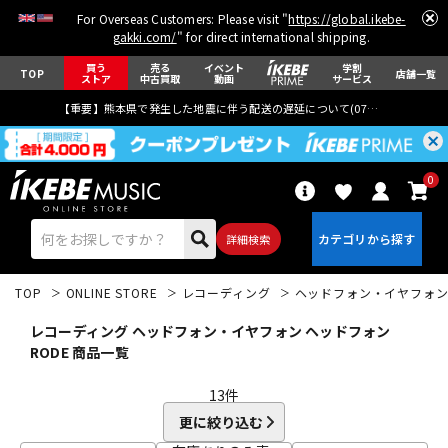
For Overseas Customers: Please visit "
https://global.ikebe-
gakki.com/
" for direct international shipping.
買う
売る
イベント
学割
TOP
店舗一覧
ストア
中古買取
動画
サービス
【重要】熊本県で発生した地震に伴う配送の遅延について(
07月29日
更新)
0
詳細検索
TOP
ONLINE STORE
レコーディング
ヘッドフォン・イヤフォ
レコーディング ヘッドフォン・イヤフォン ヘッドフォン
RODE 商品一覧
13
件
エレキギター
アコギ/エレアコ
更に絞り込む