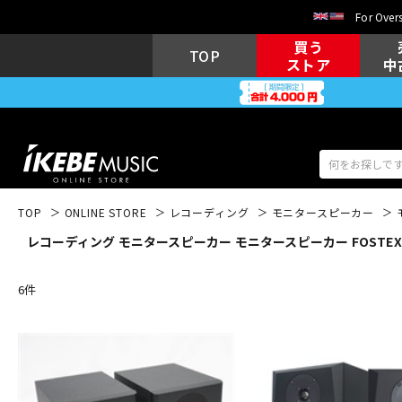
For Overs
買う
TOP
ストア
中
TOP
ONLINE STORE
レコーディング
モニタースピーカー
レコーディング モニタースピーカー モニタースピーカー FOSTEX
アコギ/エレ
エレキギター
アコ
6
件
キーボード
電子ピアノ