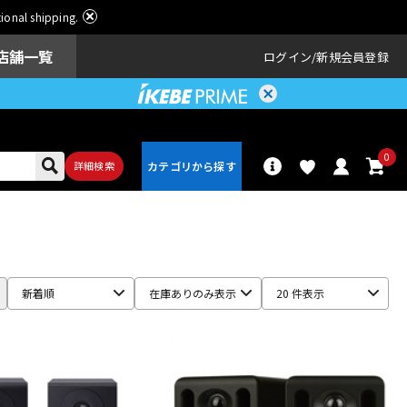
ational shipping.
店舗一覧
ログイン
新規会員登録
0
詳細検索
パーカッショ
ドラム
ン
新着順
在庫ありのみ表示
20 件表示
アンプ
エフェクター