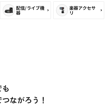
配信/ライブ機
楽器アクセサ
器
リ