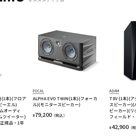
FOCAL
ADAM
ト)(1本)(フロア
ALPHA EVO TWIN(1本)(フォーカ
T8V (1本)
ビーエル)
ル)(モニタースピーカー)
スピーカー)
ホームオーディ
ピーカー)(リ
79,200
¥
（税込）
ムツイーター)
フィールド・
国内正規品・1年
42,900
¥
（