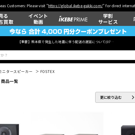
eas Customers: Please visit "
https://global.ikebe-gakki.com/
" for direct intern
売る
イベント
学割
古買取
動画
サービス
【重要】熊本県で発生した地震に伴う配送の遅延について(
07月29日
更新)
モニタースピーカー
FOSTEX
 商品一覧
ベース
ウクレレ
更に絞り込む
管楽器
その他楽器