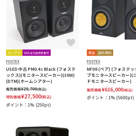
DJ機器
DTM
中古
ヴィンテー
ユーズド
新品
送料無料
WEB注文店頭受取可
FOSTEX
FOSTEX
USED 中古 PM0.4c Black (フォステ
NF06 (ペア) (フォステ
ックス)(モニタースピーカー)(30W)
ブモニタースピーカー)(
(DTM)(ホームシアター)
ドモニタースピーカー)
¥
29,700
¥
616,000
販売価格
(税込)
販売価格
(税込)
¥
27,500
特別価格
(税込)
ポイント：1%
(5600pt)
ポイント：1%
(250pt)