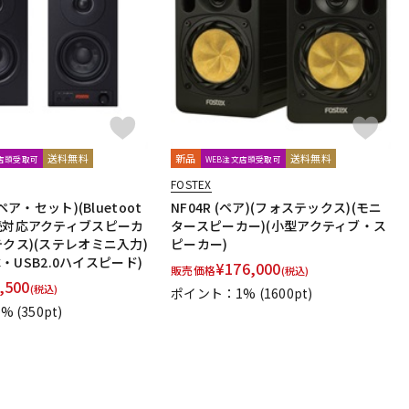
配信/ライブ
楽器アクセサ
機器
リ
送料無料
新品
送料無料
文店頭受取可
WEB注文店頭受取可
FOSTEX
1ペア・セット)(Bluetoot
NF04R (ペア)(フォステックス)(モニ
接続対応アクティブスピーカ
タースピーカー)(小型アクティブ・ス
テクス)(ステレオミニ入力)
ピーカー)
eC・USB2.0ハイスピード)
¥
176,000
販売価格
(税込)
,500
(税込)
ポイント：1%
(1600pt)
1%
(350pt)