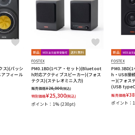
DTM オンラ
レコーディン
イン納品
グ機器
ジ
新品
送料無料
新品
WEB注文店頭受取可
WEB注
FOSTEX
FOSTEX
ックス)(パッシ
PM0.1BD(1ペア・セット)(Bluetoot
PM0.3BD(
ニアフィール
h対応アクティブスピーカー)(フォス
h・USB
テクス)(ステレオミニ入力)
ー)(フォス
(USB typ
¥
26,000
販売価格
(税込)
¥
38
¥
25,300
販売価格
特別価格
(税込)
ポイント：
ポイント：1%
(230pt)