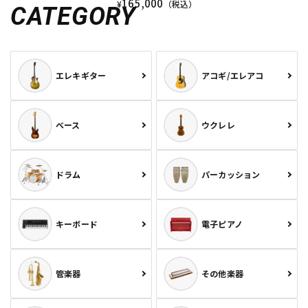
165,000
¥
（税込）
CATEGORY
エレキギター
アコギ/エレアコ
ベース
ウクレレ
ドラム
パーカッション
キーボード
電子ピアノ
管楽器
その他楽器