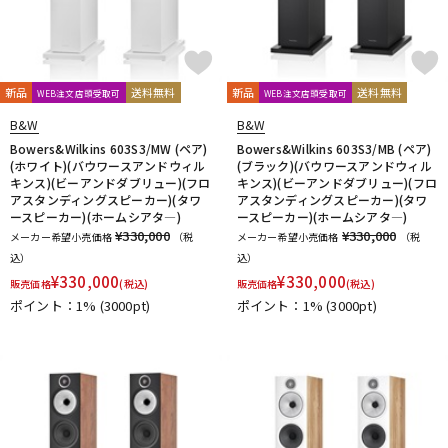
新品
送料無料
新品
送料無料
WEB注文店頭受取可
WEB注文店頭受取可
B&W
B&W
Bowers&Wilkins 603S3/MW (ペア)
Bowers&Wilkins 603S3/MB (ペア)
(ホワイト)(バウワースアンドウィル
(ブラック)(バウワースアンドウィル
キンス)(ビーアンドダブリュー)(フロ
キンス)(ビーアンドダブリュー)(フロ
アスタンディングスピーカー)(タワ
アスタンディングスピーカー)(タワ
ースピーカー)(ホームシアタ―)
ースピーカー)(ホームシアタ―)
¥330,000
¥330,000
メーカー希望小売価格
（税
メーカー希望小売価格
（税
込）
込）
¥
330,000
¥
330,000
販売価格
(税込)
販売価格
(税込)
ポイント：1%
(3000pt)
ポイント：1%
(3000pt)