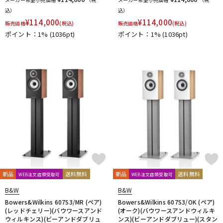
DTM オンライン納品
レコーディング機器
込）
込）
¥
114,000
¥
114,000
販売価格
(税込)
販売価格
(税込)
ポイント：1%
(1036pt)
ポイント：1%
(1036pt)
配信/ライブ機器
楽器アクセサリ
中古
ヴィンテージ
新品
送料無料
新品
送料無料
WEB注文店頭受取可
WEB注文店頭受取可
B&W
B&W
Bowers&Wilkins 607S3/MR (ペア)
Bowers&Wilkins 607S3/OK (ペア)
(レッドチェリー)(バウワースアンド
(オーク)(バウワースアンドウィルキ
ウィルキンス)(ビーアンドダブリュ
ンス)(ビーアンドダブリュー)(スタン