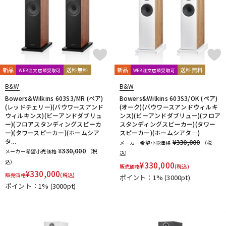
新品
送料無料
新品
送料無料
WEB注文店頭受取可
WEB注文店頭受取可
B&W
B&W
Bowers&Wilkins 603S3/MR (ペア)
Bowers&Wilkins 603S3/OK (ペア)
(レッドチェリー)(バウワースアンド
(オーク)(バウワースアンドウィルキ
ウィルキンス)(ビーアンドダブリュ
ンス)(ビーアンドダブリュー)(フロア
ー)(フロアスタンディングスピーカ
スタンディングスピーカー)(タワー
ー)(タワースピーカー)(ホームシア
スピーカー)(ホームシアタ―)
タ...
¥330,000
メーカー希望小売価格
（税
¥330,000
メーカー希望小売価格
（税
込）
込）
¥
330,000
販売価格
(税込)
¥
330,000
販売価格
(税込)
ポイント：1%
(3000pt)
ポイント：1%
(3000pt)