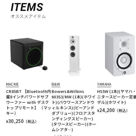
ITEMS
オススメアイテム
MACKIE
B&W
YAMAHA
CR8SBT 【Bluetooth内
Bowers&Wilkins
HS5W (1本)(ヤマハ
蔵8インチパワードサブ
603S3/MW (1本)(ホワイ
ニタースピーカー定
ウーファー with デスク
ト)(バウワースアンドウ
デル)(ホワイト)
トップリモート】 （マッ
ィルキンス)(ビーアンド
24,200
¥
（税込）
キー）
ダブリュー)(フロアスタ
ンディングスピーカー)
30,250
¥
（税込）
(タワースピーカー)(ホー
ムシアタ―)