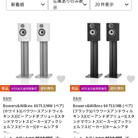
在庫ありのみ表
新着順
20 件表示
示
ベース
ウクレレ
ドラム
パーカッション
キーボード
電子ピアノ
管楽器
その他楽器
新品
送料無料
新品
送料無料
WEB注文店頭受取可
WEB注文店頭受取可
アンプ
エフェクター
B&W
B&W
Bowers&Wilkins 607S3/MW (ペア)
Bowers&Wilkins 607S3/MB (ペア)
(ホワイト)(バウワースアンドウィル
(ブラック)(バウワースアンドウィル
キンス)(ビーアンドダブリュー)(スタ
キンス)(ビーアンドダブリュー)(スタ
DJ機器
DTM
ンドマウントスピーカー)(ブックシ
ンドマウントスピーカー)(ブックシ
ェルフスピーカー)(ホームシアタ
ェルフスピーカー)(ホームシアタ
ー...
ー...
¥114,000
¥114,000
メーカー希望小売価格
（税
メーカー希望小売価格
（税