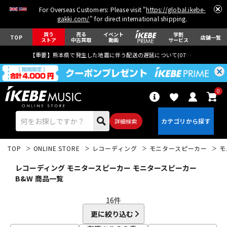
For Overseas Customers: Please visit "
https://global.ikebe-
gakki.com/
" for direct international shipping.
買う
売る
イベント
学割
TOP
店舗一覧
ストア
中古買取
動画
サービス
【重要】熊本県で発生した地震に伴う配送の遅延について(
07月29日
更新)
0
詳細検索
TOP
ONLINE STORE
レコーディング
モニタースピーカー
モ
レコーディング モニタースピーカー モニタースピーカー
B&W 商品一覧
16
件
エレキギター
アコギ/エレアコ
更に絞り込む