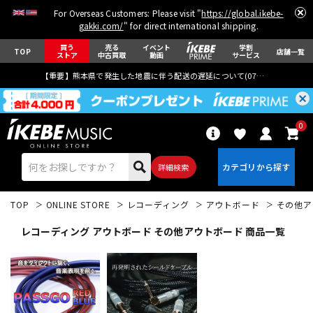
For Overseas Customers: Please visit "
https://global.ikebe-
gakki.com/
" for direct international shipping.
買う
売る
イベント
学割
TOP
店舗一覧
ストア
中古買取
動画
サービス
【重要】熊本県で発生した地震に伴う配送の遅延について(
07月29日
更新)
0
詳細検索
TOP
ONLINE STORE
レコーディング
アウトボード
その他ア
レコーディング アウトボード その他アウトボード 商品一覧
エレキギター
アコギ/エレアコ