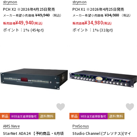
strymon
strymon
PCH X2 ※2026年4月25日発売
PCH X1 ※2026年4月25日発売
¥49,940
¥34,980
メーカー希望小売価格
（税込）
メーカー希望小売価格
（税込）
¥
49,940
¥
34,980
販売価格
(税込)
販売価格
(税込)
ポイント：1%
(454pt)
ポイント：1%
(318pt)
新品
送料無料
新品
送料無料
WEB注文店頭受取可
WEB注文店頭受取可
AMS Neve
PreSonus
StarNet ADA24 【予約商品・6月頃
Studio Channel (プレソナス)(マイ