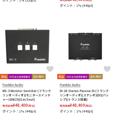
ポイント：1%
(320pt)
ポイント：1%
(440pt)
新品
送料無料
新品
送料無料
WEB注文店頭受取可
WEB注文店頭受取可
Franklin Audio
Franklin Audio
MS-3 Monitor Switcher (フランク
DI-20 Stereo Passive DI (フランク
リンオーディオ)(モニタースイッチ
リンオーディオ)(ステレオ)(DI)(パッ
ャー)(DB25)(1in/3out)
シブ)(トランス搭載)
¥
48,400
¥
48,400
販売価格
(税込)
販売価格
(税込)
ポイント：1%
(440pt)
ポイント：1%
(440pt)