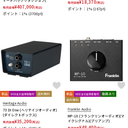
ィードバックリダクション)
¥
18,370
販売価格
(税込)
¥
407,000
販売価格
(税込)
ポイント：1%
(167pt)
ポイント：1%
(3700pt)
新品
送料無料
新品
動画あり
WEB注文店頭受取可
WEB注文店頭受取可
送料無料
Heritage Audio
Franklin Audio
73 DI One (ヘリテイジオーディオ)
(ダイレクトボックス)
MP-10 (フランクリンオーディオ)(マ
¥
35,200
イクシグナル)(プリアンプ)
販売価格
(税込)
¥
48,400
販売価格
(税込)