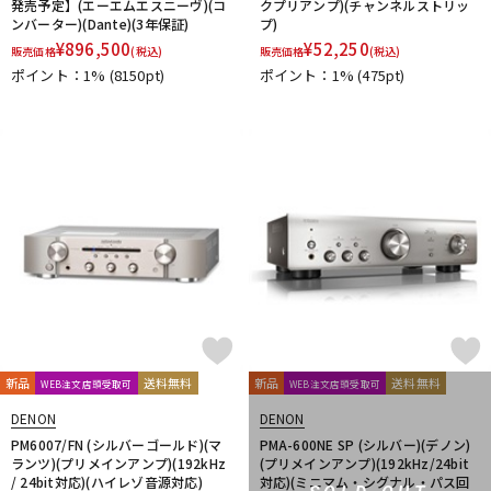
発売予定】(エーエムエスニーヴ)(コ
クプリアンプ)(チャンネルストリッ
ンバーター)(Dante)(3年保証)
プ)
¥
896,500
¥
52,250
販売価格
(税込)
販売価格
(税込)
ポイント：1%
(8150pt)
ポイント：1%
(475pt)
新品
送料無料
新品
送料無料
WEB注文店頭受取可
WEB注文店頭受取可
DENON
DENON
PM6007/FN (シルバーゴールド)(マ
PMA-600NE SP (シルバー)(デノン)
ランツ)(プリメインアンプ)(192kHz
(プリメインアンプ)(192kHz/24bit
/ 24bit対応)(ハイレゾ音源対応)
対応)(ミニマム・シグナル・パス回