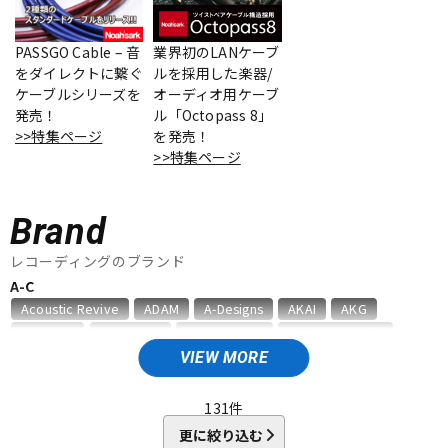
ベース
ウクレレ
PASSGO Cable – 音
業界初のLANケーブ
をダイレクトに繋ぐ
ルを採用した楽器/
ケーブルシリーズを
オーディオ用ケーブ
ドラム
パーカッション
発売！
ル「Octopass 8」
>>特集ページ
を発売！
>>特集ページ
キーボード
電子ピアノ
Brand
管楽器
その他楽器
レコーディングのブランド
A-C
Acoustic Revive
ADAM
A-Designs
AKAI
AKG
アンプ
エフェクター
Amphion
AMS Neve
Analysis Plus
Antelope Audio
API
APOGEE
ARMS
ART
ARTRIG
ATC
ATL.INC
VIEW MORE
audient
audio-technica
AUDIX
AURATONE
Avantone
DJ機器
DTM
AVID
BAE Audio
BEHRINGER
BELDEN
Bettermaker
131
件
beyerdynamic
BOSS
Brauner
Bricasti Design
更に絞り込む