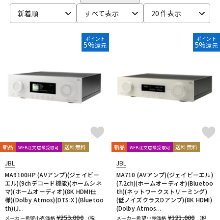
CANARE
CaTeFo
Chandler
Coil Audio
Conisis
DTM オンライン納品
レコーディング機器
新着順
すべて表示
20 件表示
Cranborne Audio
CROXS
CURRENT
CUSTOM TRY
D-F
DangerousMusic
dbx
DENON
DENON Professional
ポイント
ポイント
配信/ライブ機器
楽器アクセサリ
5%
5%
還元
還元
DEXIBELL
Digitech
DMSD
DPA
DRAWMER
DYNAUDIO PRO
Ear Trumpet Labs
EARTHWORKS
Ehrlund Microphone
Electro Harmonix
Electro Voice
中古
ヴィンテージ
elysia
Empirical Labs
ENHANCED AUDIO
Entreq
ESI
EVE Audio
Eventide
EXFORM
Fischer Amps
FMR AUDIO
FOCAL
Focusrite
FOSTEX
Free The Tone
FURMAN
FURUTECH
G-K
G_2Systems
GATOR
GATOR Frameworks
新品
送料無料
新品
送料無料
WEB注文店頭受取可
WEB注文店頭受取可
GOLDEN AGE PROJECT
GRACE design
Gravity
JBL
JBL
Groove Tubes
HAYAKUMO
HEADREC
Hear Technologies
MA9100HP (AVアンプ)(ジェイビー
MA710 (AVアンプ)(ジェイビーエル)
HEDD
HEiL SOUND
HERCULES
Heritage Audio
エル)(9chデコード機能)(ホームシネ
(7.2ch)(ホームオーディオ)(Bluetoo
マ)(ホームオーディオ)(8K HDMI仕
th)(ネットワークストリーミング)
HUMPBACK ENGINEERING
IGS Audio
IK Multimedia
様)(Dolby Atmos)(DTS:X )(Bluetoo
(低ノイズクラスDアンプ)(8K HDMI)
Ikebe Original
infist Design
ISO ACOUSTICS
ISOVOX
th)(J...
(Dolby Atmos...
JBL
JohnBlue Audio
JVC
JZ Microphones
K.W.S
¥253,000
¥121,000
メーカー希望小売価格
（税
メーカー希望小売価格
（税