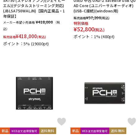
SA750 (ステレオアンプ)(ジェイビー
USED 中古 UAD-2 Satellite USB QU
Vocal Mist
VOVOX
VOX-O-RAMA
Voyage Audio
エル)(デジタルストリーミング対応)
AD Core (ユニバーサルオーディオ)
(JBLSA750WALJN)【国内正規品・1
(USB-C接続)(windows用)
WAGNUS.
WAVES
WesAudio
Wharfedale
年保証】
¥
57,200
販売価格
(税込)
Wunder Audio
Xvive
YAMAHA
YAXI
Zahl
ZAOR
¥418,000
メーカー希望小売価格
（税
特別価格
ZOOM
ZYLIA
¥
52,800
込）
(税込)
他
¥
418,000
ポイント：1%
(480pt)
販売価格
(税込)
キョーリツ
トーリハン
パイン・クリエイト
山本音響工芸
ポイント：5%
(19000pt)
明工社
DrAlienSmith
NiCSo
cmf by NOTHING
Wavebone
Harrison Audio
SDM / Family Labo
新品
送料無料
新品
送料無料
WEB注文店頭受取可
WEB注文店頭受取可