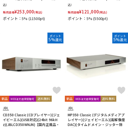
KAKASHI Professional Stands
KAOTICA
KENTON
Kikutani
込）
込）
¥
253,000
¥
121,000
KLH Audio
KORG
KOSS
KOTOBUKI
KRK
KRYNA
販売価格
(税込)
販売価格
(税込)
ポイント：5%
(11500pt)
ポイント：5%
(5500pt)
KSdigital
KVOX
L-O
Lauten Audio
LEWITT
Lexicon
Line6
LOJECT
ポイント
ポイント
5%
5%
maag audio
MACKIE
MANLEY
marantz Professional
還元
還元
Marshall
MASELEC
MATRIX
M-AUDIO
Mee audio
MIDAS
Millennia
MINI-SONEX
MISTRAL
MOGAMI
Mojave Audio
Monkey Banana
MONSTER CABLE
Morton Microphone Systems
Musikelectronic Geithain
MUTEC
MUZEN
NEUMANN
Noah’sark
Nothing
OHASHI
Oktava
OLLO AUDIO
onso
ORB
Oyaide
P-S
Palmer
PEAVEY
Peluso
PhoenixAudio
PHONON
新品
送料無料
新品
送料無料
WEB注文店頭受取可
WEB注文店頭受取可
Pioneer DJ
Placid Audio
PMC
PreSonus
JBL
JBL
PRIMACOUSTIC
Primo
PrismSound
PROIDEA
CD350 Classic (CDプレイヤー)(ジェ
MP350 Classic (デジタルメディアプ
Protection Racket
Providence
Pueblo Audio
PULSE
イビーエル)(USB対応)(24bit 96kH
レイヤー)(ジェイビーエル)(高解像度
Purple audio
QUIK LOK
Radial
Rational Acoustics
z)(JBLCD350WNJN)【国内正規品・
DAC)(タイムドメイン・ジッター除