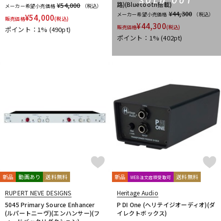
SOLD OUT
路)(Bluetooth搭載)
¥54,000
メーカー希望小売価格
（税込）
¥44,300
メーカー希望小売価格
（税込）
¥
54,000
販売価格
(税込)
¥
44,300
販売価格
(税込)
ポイント：1%
(490pt)
ポイント：1%
(402pt)
新品
動画あり
送料無料
新品
送料無料
WEB注文店頭受取可
RUPERT NEVE DESIGNS
Heritage Audio
5045 Primary Source Enhancer
P DI One (ヘリテイジオーディオ)(ダ
(ルパートニーヴ)(エンハンサー)(フ
イレクトボックス)