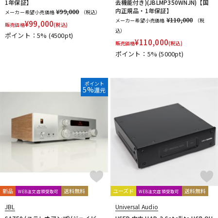
reloop
reProducer Audio
Rhapsodio
RODE
1年保証】
去機能付き)(JBLMP350WNJN)【国
内正規品・1年保証】
¥99,000
メーカー希望小売価格
（税込）
Roger Mayer
Roland
Ronk Japan
Roswell Pro Audio
¥110,000
メーカー希望小売価格
（税
¥
99,000
販売価格
RoyerLabs
(税込)
RUPERT NEVE DESIGNS
Rycote
込）
ポイント：5%
(4500pt)
Samar Audio Design
sanken
SANWA SUPPLY
SCHOEPS
¥
110,000
販売価格
(税込)
sE Electronics
Seide
SENNHEISER
ポイント：5%
(5000pt)
Shadow Hills Industries
SHINYA’S STUDIO
SHIZUKA
SHURE
SlateDigital
SLR Studios
SONTRONICS
SONY
SoundCraft
Soyuz
SPL
SSL(Solid State Logic)
STAX
ポイント
5%
還元
STAY
STEDMAN
Steven Slate Audio
Superlux
SUZUKI
Sym・Proceed
T-Z
TAKACHI
TAMA
TANNOY
TASCAM
tc electronic
TC helicon
Tech
Teenage Engineering
TELEFUNKEN
Thermionic Culture
TOMOCA
Tonelux
Townsend Labs
T-REX
TRIAL
Triprop
TRITON AUDIO
TRUE DYNA
TUBE-TECH
UDG
ULTIMATE
ULTRASONE
Umbrella Company
United Studio Technologies
新品
送料無料
ユーズド
送料無料
WEB注文店頭受取可
WEB注文店頭受取可
Universal Audio
unknown
VELCRO(R) Brand
Vermona
JBL
Universal Audio
Vertigo Sound
Vintech Audio
VitalAudio
V-MODA