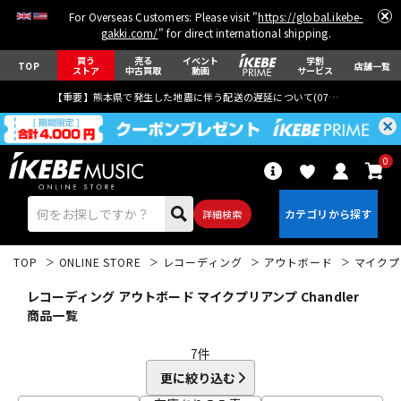
For Overseas Customers: Please visit "
https://global.ikebe-
gakki.com/
" for direct international shipping.
買う
売る
イベント
学割
TOP
店舗一覧
ストア
中古買取
動画
サービス
【重要】熊本県で発生した地震に伴う配送の遅延について(
07月29日
更新)
0
詳細検索
TOP
ONLINE STORE
レコーディング
アウトボード
マイクプ
レコーディング アウトボード マイクプリアンプ Chandler
商品一覧
7
件
エレキギター
アコギ/エレアコ
更に絞り込む