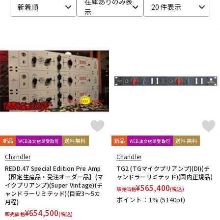
在庫ありのみ表
新着順
20 件表示
示
ベース
ウクレレ
ドラム
パーカッション
キーボード
電子ピアノ
管楽器
その他楽器
新品
送料無料
新品
送料無料
WEB注文店頭受取可
WEB注文店頭受取可
アンプ
エフェクター
Chandler
Chandler
REDD.47 Special Edition Pre Amp
TG2 (TGマイクプリアンプ)(DI)(チ
【限定生産品・受注オーダー品】(マ
ャンドラーリミテッド)(国内正規品)
イクプリアンプ)(Super Vintage)(チ
¥
565,400
販売価格
(税込)
DJ機器
DTM
ャンドラーリミテッド)(目安3～5カ
ポイント：1%
(5140pt)
月程)
¥
654,500
販売価格
(税込)