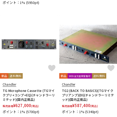
ポイント：1%
(5950pt)
DTM オンライン納品
レコーディング機器
配信/ライブ機器
楽器アクセサリ
中古
ヴィンテージ
新品
送料無料
新品
送料無料
WEB注文店頭受取可
Chandler
Chandler
TG Microphone Cassette (TGマイ
TG2 (BACK TO BASICS)(TGマイク
クプリ+コンプ+EQ)(チャンドラーリ
プリアンプ)(DI)(チャンドラーリミテ
ミテッド)(国内正規品)
ッド)(国内正規品)
¥
627,000
¥
587,400
販売価格
(税込)
販売価格
(税込)
ポイント：1%
(5700pt)
ポイント：1%
(5340pt)