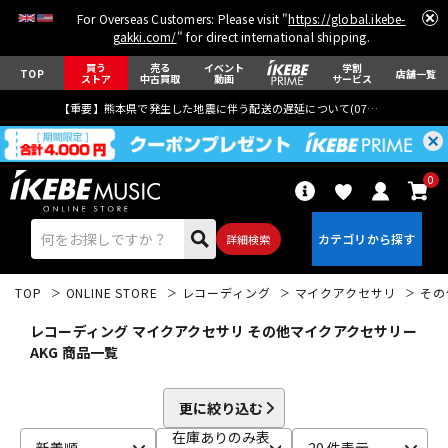
For Overseas Customers: Please visit "
https://global.ikebe-
gakki.com/
" for direct international shipping.
買う
売る
イベント
学割
TOP
店舗一覧
ストア
中古買取
動画
サービス
【重要】熊本県で発生した地震に伴う配送の遅延について(
07月29日
更新)
0
詳細検索
TOP
ONLINE STORE
レコーディング
マイクアクセサリ
その
レコーディング マイクアクセサリ その他マイクアクセサリー
AKG 商品一覧
エレキギター
アコギ/エレアコ
更に絞り込む
在庫ありのみ表
新着順
20 件表示