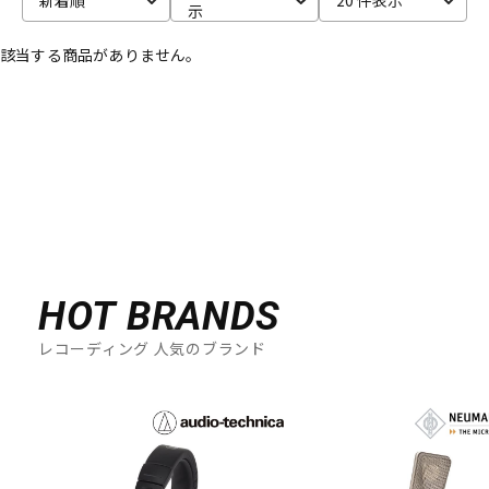
示
ベース
ウクレレ
該当する商品がありません。
ドラム
パーカッション
キーボード
電子ピアノ
管楽器
その他楽器
HOT BRANDS
レコーディング 人気のブランド
アンプ
エフェクター
DJ機器
DTM