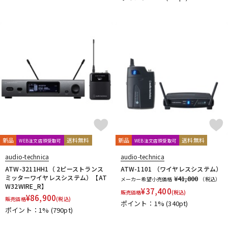
新品
送料無料
新品
送料無料
WEB注文店頭受取可
WEB注文店頭受取可
audio-technica
audio-technica
ATW-3211HH1（ 2ピーストランス
ATW-1101 （ワイヤレスシステム）
ミッターワイヤレスシステム）【AT
¥41,800
メーカー希望小売価格
（税込）
W32WIRE_R】
¥
37,400
販売価格
(税込)
¥
86,900
販売価格
(税込)
ポイント：1%
(340pt)
ポイント：1%
(790pt)