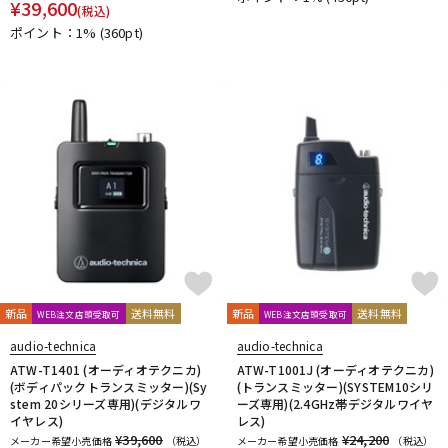
¥
39,600
(税込)
DTM オンライン納品
レコーディング機器
ポイント：1%
(360pt)
配信/ライブ機器
楽器アクセサリ
中古
ヴィンテージ
新品
送料無料
新品
送料無料
WEB注文店頭受取可
WEB注文店頭受取可
audio-technica
audio-technica
ATW-T1401 (オーディオテクニカ)
ATW-T1001J (オーディオテクニカ)
(ボディパックトランスミッター)(Sy
(トランスミッター)(SYSTEM10シリ
stem 20シリーズ専用)(デジタルワ
ーズ専用)(2.4GHz帯デジタルワイヤ
イヤレス)
レス)
¥39,600
¥24,200
メーカー希望小売価格
（税込）
メーカー希望小売価格
（税込）