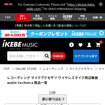
For Overseas Customers: Please visit "
https://global.ikebe-
gakki.com/
" for direct international shipping.
買う
売る
イベント
学割
TOP
店舗一覧
ストア
中古買取
動画
サービス
【重要】熊本県で発生した地震に伴う配送の遅延について(
07月29日
更新)
0
詳細検索
TOP
ONLINE STORE
レコーディング
マイクアクセサリ
ワイ
レコーディング マイクアクセサリ ワイヤレスマイク周辺機器
audio-technica 商品一覧
13
件
エレキギター
アコギ/エレアコ
更に絞り込む