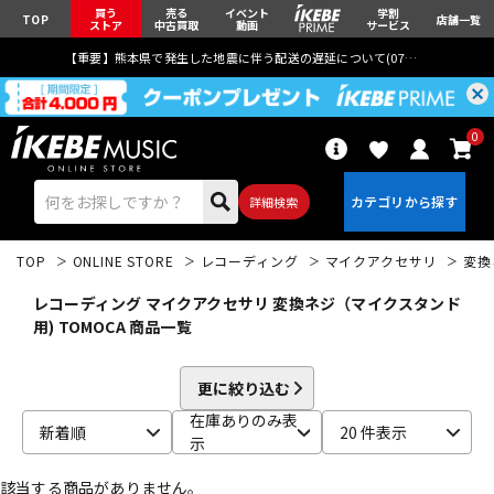
買う
売る
イベント
学割
TOP
店舗一覧
ストア
中古買取
動画
サービス
【重要】熊本県で発生した地震に伴う配送の遅延について(
07月29日
更新)
0
詳細検索
TOP
ONLINE STORE
レコーディング
マイクアクセサリ
変換
レコーディング マイクアクセサリ 変換ネジ（マイクスタンド
用) TOMOCA 商品一覧
エレキギター
アコギ/エレアコ
更に絞り込む
在庫ありのみ表
新着順
20 件表示
示
ベース
ウクレレ
該当する商品がありません。