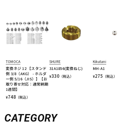
TOMOCA
SHURE
Kikutani
変換ネジ 12 【スタンド
31A1856(変換ねじ)
MH-A1
側 3/8（AKG） - ホルダ
330
275
¥
（税込）
¥
（税込）
ー側 5/16（JIS）】【お
取り寄せ対応：通常納期
1週間】
748
¥
（税込）
CATEGORY