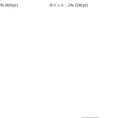
1%
(400pt)
ポイント：1%
(190pt)