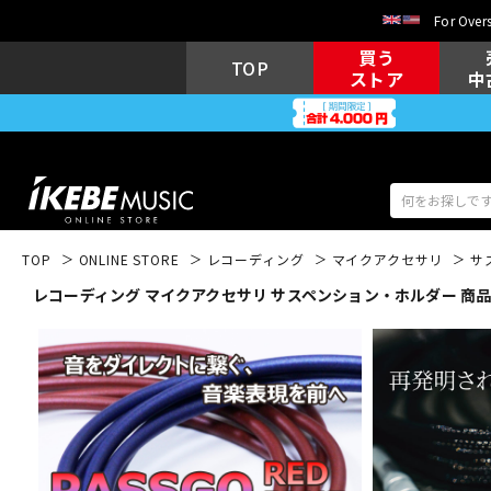
For Overs
買う
TOP
ストア
中
TOP
ONLINE STORE
レコーディング
マイクアクセサリ
サ
レコーディング マイクアクセサリ サスペンション・ホルダー 商
アコギ/エレ
エレキギター
アコ
キーボード
電子ピアノ