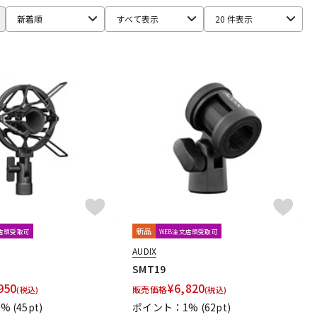
Ear Trumpet Labs
EARTHWORKS
Ehrlund Microphone
新着順
すべて表示
20 件表示
RM
Fischer Amps
FMR AUDIO
FOCAL
Focusrite
HEADREC
Hear Technologies
HEDD
HEiL SOUND
ICS
ISOVOX
JBL
JohnBlue Audio
JVC
BUKI
KRK
KRYNA
KSdigital
KVOX
ASELEC
MATRIX
M-AUDIO
Mee audio
MIDAS
s
Musikelectronic Geithain
MUTEC
MUZEN
NEUMANN
imo
PrismSound
PROIDEA
Protection Racket
Rhapsodio
RODE
Roger Mayer
Roland
Ronk Japan
新品
文店頭受取可
WEB注文店頭受取可
sE Electronics
Seide
SENNHEISER
AUDIX
ft
Soyuz
SPL
SSL(Solid State Logic)
STAX
STAY
SMT19
950
¥
6,820
販売価格
(税込)
(税込)
1%
(45pt)
ポイント：1%
(62pt)
Culture
TOMOCA
Tonelux
Townsend Labs
T-REX