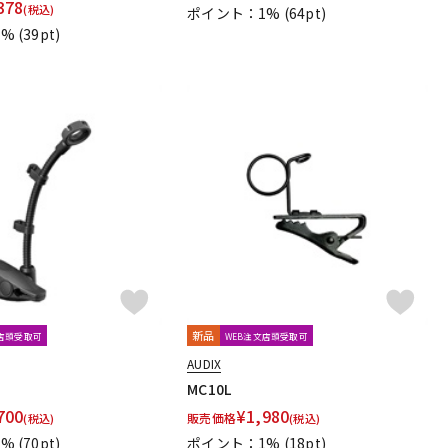
378
(税込)
ポイント：1%
(64pt)
1%
(39pt)
新品
文店頭受取可
WEB注文店頭受取可
AUDIX
MC10L
700
¥
1,980
販売価格
(税込)
(税込)
1%
(70pt)
ポイント：1%
(18pt)