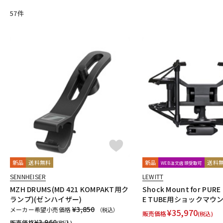
DangerousMusic
dbx
DENON
DENON Professional
DEX
57
件
Electro Harmonix
Electro Voice
elysia
Empirical Labs
FOSTEX
Free The Tone
FURMAN
FURUTECH
G-K
G_2Systems
GATOR
GATOR Frameworks
GOLDEN AGE P
HERCULES
Heritage Audio
HUMPBACK ENGINEERING
IGS 
JZ Microphones
K.W.S
KAKASHI Professional Stands
KAO
L-O
Lauten Audio
LEWITT
Lexicon
Line6
LOJECT
maag 
Millennia
MINI-SONEX
MISTRAL
MOGAMI
Mojave Audi
Noah’sark
Nothing
OHASHI
Oktava
OLLO AUDIO
o
P-S
Palmer
PEAVEY
Peluso
PhoenixAudio
PHONON
Pi
Providence
Pueblo Audio
PULSE
Purple audio
QUIK 
新品
送料無料
新品
送料
WEB注文店頭受取可
Roswell Pro Audio
RoyerLabs
RUPERT NEVE DESIGNS
Ry
SENNHEISER
LEWITT
Shadow Hills Industries
SHINYA’S STUDIO
SHIZUKA
SHUR
MZH DRUMS(MD 421 KOMPAKT用ク
Shock Mount for PURE
STEDMAN
Steven Slate Audio
Superlux
SUZUKI
Sym
ランプ)(ゼンハイザー)
E TUBE用ショックマウン
¥3,850
メーカー希望小売価格
T-Z
（税込）
¥
35,970
販売価格
(税込)
TAKACHI
TAMA
TANNOY
TASCAM
tc electronic
TC 
¥
3,960
販売価格
(税込)