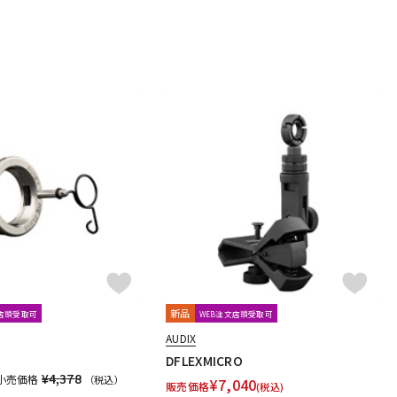
dio Technologies
Universal Audio
unknown
oyage Audio
WAGNUS.
WAVES
WesAudio
Wharfedale
Harrison Audio
SDM / Family Labo
新品
文店頭受取可
WEB注文店頭受取可
AUDIX
DFLEXMICRO
¥4,378
小売価格
（税込）
¥
7,040
販売価格
(税込)