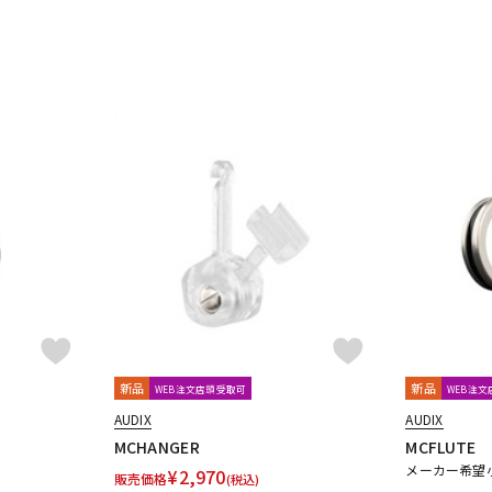
UDG
ULTIMATE
ULTRASONE
Umbrella Company
United Stu
VitalAudio
V-MODA
Vocal Mist
VOVOX
VOX-O-RAMA
V
ZOOM
ZYLIA
明工社
DrAlienSmith
NiCSo
cmf by NOTHING
Wavebone
新品
新品
WEB注文店頭受取可
WEB注
AUDIX
AUDIX
MCHANGER
MCFLUTE
メーカー希望
¥
2,970
販売価格
(税込)