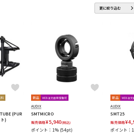
IBELL
Digitech
DMSD
DPA
DRAWMER
DYNAUDIO PRO
更に絞り込む
ENHANCED AUDIO
Entreq
ESI
EVE Audio
Eventide
EXFO
ROJECT
GRACE design
Gravity
Groove Tubes
HAYAKUMO
Audio
IK Multimedia
Ikebe Original
infist Design
ISO ACOUST
TICA
KENTON
Kikutani
KLH Audio
KORG
KOSS
KOTO
audio
MACKIE
MANLEY
marantz Professional
Marshall
M
o
Monkey Banana
MONSTER CABLE
Morton Microphone System
nso
ORB
Oyaide
oneer DJ
Placid Audio
PMC
PreSonus
PRIMACOUSTIC
Pr
LOK
Radial
Rational Acoustics
reloop
reProducer Audio
無料
新品
新品
WEB注文店頭受取可
WEB注
cote
Samar Audio Design
sanken
SANWA SUPPLY
SCHOEPS
AUDIX
AUDIX
E
SlateDigital
SLR Studios
SONTRONICS
SONY
SoundCra
 TUBE (PUR
SMTMICRO
SMT25
・Proceed
ト)
¥
5,940
¥
4,
販売価格
販売価格
(税込)
ポイント：1%
(54pt)
ポイント：
helicon
Tech
Teenage Engineering
TELEFUNKEN
Thermionic 