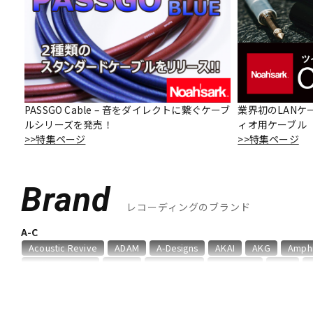
DJ機器
DTM
中古
ヴィンテー
PASSGO Cable – 音をダイレクトに繋ぐケーブ
業界初のLANケ
ルシリーズを発売！
ィオ用ケーブル「O
>>特集ページ
>>特集ページ
Brand
レコーディングのブランド
A-C
Acoustic Revive
ADAM
A-Designs
AKAI
AKG
Amph
audio-technica
AUDIX
AURATONE
Avantone
AVID
Chandler
Coil Audio
Conisis
Cranborne Audio
CROXS
D-F