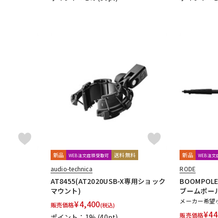
新品
送料無料
新品
WEB注文店頭受取可
WEB注
audio-technica
RODE
AT8455(AT2020USB-X専用ショック
BOOMPOL
マウント)
ブームポール
メーカー希望
¥
4,400
販売価格
(税込)
¥
44
販売価格
ポイント：1%
(40pt)