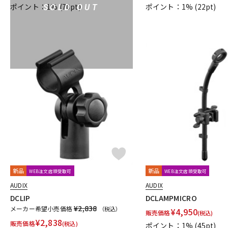
ポイント：1%
(70pt)
ポイント：1%
(22pt)
SOLD OUT
新品
新品
WEB注文店頭受取可
WEB注文店頭受取可
AUDIX
AUDIX
DCLIP
DCLAMPMICRO
¥2,838
メーカー希望小売価格
（税込）
¥
4,950
販売価格
(税込)
¥
2,838
販売価格
(税込)
ポイント：1%
(45pt)