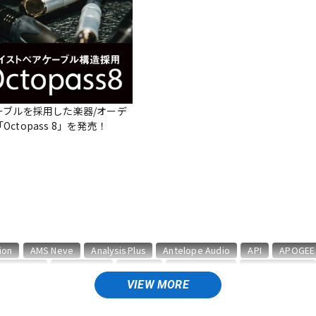
DTM オンラ
レコーディン
イン納品
グ機器
ジ
ーブルを採用した楽器/オーデ
ctopass 8」を発売！
ion
AMS Neve
Analysis Plus
Antelope Audio
API
APOGEE
BAE Audio
BEHRINGER
BELDEN
Bettermaker
beyerdynamic
CURRENT
CUSTOM TRY
VIEW MORE