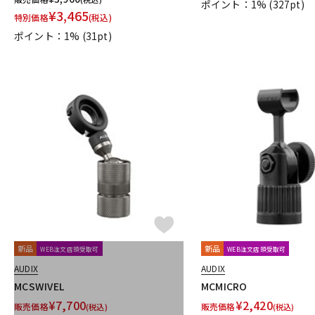
ポイント：1%
(327pt)
¥
3,465
TRIAL
Triprop
TRITON AUDIO
TRUE DYNA
TUBE-TECH
特別価格
(税込)
VELCRO(R) Brand
Vermona
Vertigo Sound
Vintech Audio
ポイント：1%
(31pt)
Wunder Audio
Xvive
YAMAHA
YAXI
Zahl
ZAOR
他
キョーリツ
トーリハン
パイン・クリエイト
山本音響工芸
新品
新品
WEB注文店頭受取可
WEB注文店頭受取可
AUDIX
AUDIX
MCSWIVEL
MCMICRO
¥
7,700
¥
2,420
販売価格
販売価格
(税込)
(税込)