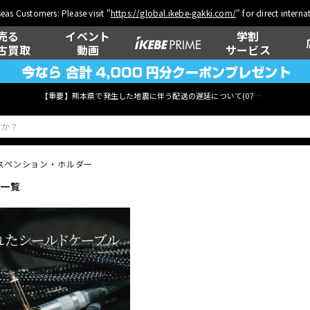
eas Customers: Please visit "
https://global.ikebe-gakki.com/
" for direct intern
売る
イベント
学割
古買取
動画
サービス
【重要】熊本県で発生した地震に伴う配送の遅延について(
07月29日
更新)
スペンション・ホルダー
品一覧
ベース
ウクレレ
管楽器
その他楽器