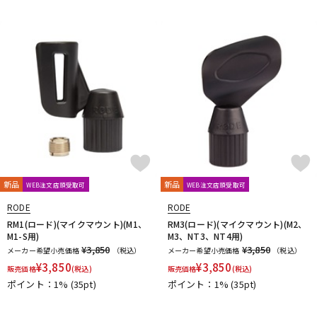
DTM オンライン納品
レコーディング機器
配信/ライブ機器
楽器アクセサリ
中古
ヴィンテージ
新品
新品
WEB注文店頭受取可
WEB注文店頭受取可
RODE
RODE
RM1(ロード)(マイクマウント)(M1、
RM3(ロード)(マイクマウント)(M2、
M1-S用)
M3、NT3、NT4用)
¥3,850
¥3,850
メーカー希望小売価格
（税込）
メーカー希望小売価格
（税込）
¥
3,850
¥
3,850
販売価格
(税込)
販売価格
(税込)
ポイント：1%
(35pt)
ポイント：1%
(35pt)