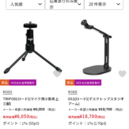
在庫ありのみ表
人気順
20 件表示
示
ベース
ウクレレ
ドラム
パーカッション
キーボード
電子ピアノ
管楽器
その他楽器
新品
新品
WEB注文店頭受取可
WEB注文店頭受取可
アンプ
エフェクター
RODE
RODE
TRIPOD(ロード)(マイク用小型卓上
DS2(ロード)(デスクトップスタジオ
三脚)
アーム)
¥6,050
¥18,700
メーカー希望小売価格
（税込）
メーカー希望小売価格
（税込）
DJ機器
DTM
¥
6,050
¥
18,700
販売価格
(税込)
販売価格
(税込)
ポイント：1%
(55pt)
ポイント：1%
(170pt)