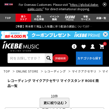
For Overseas Customers: Please visit "
https://global.ikebe-
gakki.com/
" for direct international shipping.
買う
売る
イベント
学割
TOP
店舗一覧
ストア
中古買取
動画
サービス
【重要】熊本県で発生した地震に伴う配送の遅延について(
07月29日
更新)
0
詳細検索
TOP
ONLINE STORE
レコーディング
マイクアクセサリ
マイ
レコーディング マイクアクセサリ マイクスタンド RODE 商
品一覧
10
件
エレキギター
アコギ/エレアコ
更に絞り込む