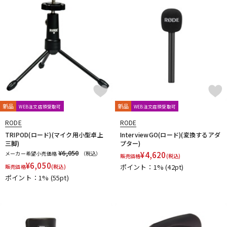
新品
新品
WEB注文店頭受取可
WEB注文店頭受取可
RODE
RODE
TRIPOD(ロード)(マイク用小型卓上
InterviewGO(ロード)(変換するアダ
三脚)
プター)
¥6,050
メーカー希望小売価格
（税込）
¥
4,620
販売価格
(税込)
¥
6,050
ポイント：1%
(42pt)
販売価格
(税込)
ポイント：1%
(55pt)