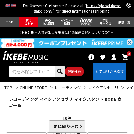
For Overseas Customers: Please visit "
https://global.ikebe-
gakki.com/
" for direct international shipping.
買う
売る
イベント
学割
TOP
店舗一覧
ストア
中古買取
動画
サービス
【重要】熊本県で発生した地震に伴う配送の遅延について(
07月29日
更新)
0
詳細検索
TOP
ONLINE STORE
レコーディング
マイクアクセサリ
マイ
レコーディング マイクアクセサリ マイクスタンド RODE 商
品一覧
10
件
エレキギター
アコギ/エレアコ
更に絞り込む