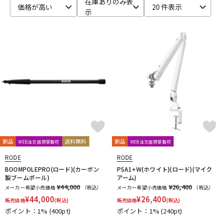
在庫ありのみ表
価格が高い
20 件表示
示
ベース
ウクレレ
ドラム
パーカッション
キーボード
電子ピアノ
管楽器
その他楽器
新品
送料無料
新品
WEB注文店頭受取可
WEB注文店頭受取可
アンプ
エフェクター
RODE
RODE
BOOMPOLEPRO(ロード)(カーボン
PSA1+W(ホワイト)(ロード)(マイク
製ブームポール)
アーム)
¥44,000
¥26,400
メーカー希望小売価格
（税込）
メーカー希望小売価格
（税込）
DJ機器
DTM
¥
44,000
¥
26,400
販売価格
(税込)
販売価格
(税込)
ポイント：1%
(400pt)
ポイント：1%
(240pt)