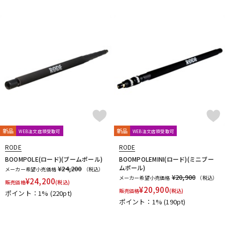
DTM オンライン納品
レコーディング機器
配信/ライブ機器
楽器アクセサリ
中古
ヴィンテージ
新品
新品
WEB注文店頭受取可
WEB注文店頭受取可
RODE
RODE
BOOMPOLE(ロード)(ブームポール)
BOOMPOLEMINI(ロード)(ミニブー
ムポール)
¥24,200
メーカー希望小売価格
（税込）
¥20,900
メーカー希望小売価格
（税込）
¥
24,200
販売価格
(税込)
¥
20,900
販売価格
(税込)
ポイント：1%
(220pt)
ポイント：1%
(190pt)