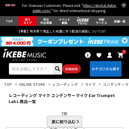
For Overseas Customers: Please visit "
https://global.ikebe-
gakki.com/
" for direct international shipping.
買う
売る
イベント
学割
TOP
店舗一覧
ストア
中古買取
動画
サービス
【重要】熊本県で発生した地震に伴う配送の遅延について(
07月29日
更新)
0
詳細検索
TOP
ONLINE STORE
レコーディング
マイク
コンデンサーマ
レコーディング マイク コンデンサーマイク Ear Trumpet
Labs 商品一覧
7
件
エレキギター
アコギ/エレアコ
更に絞り込む