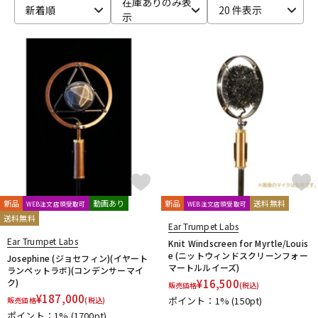
在庫ありのみ表
新着順
20 件表示
示
ベース
ウクレレ
ドラム
パーカッション
キーボード
電子ピアノ
管楽器
その他楽器
新品
動画あり
新品
送料無料
WEB注文店頭受取可
WEB注文店頭受取可
送料無料
アンプ
エフェクター
Ear Trumpet Labs
Ear Trumpet Labs
Knit Windscreen for Myrtle/Louis
e (ニットウィンドスクリーンフォー
Josephine (ジョセフィン)(イヤート
マートルルイーズ)
ランペットラボ)(コンデンサーマイ
DJ機器
DTM
ク)
¥
16,500
販売価格
(税込)
¥
187,000
ポイント：1%
(150pt)
販売価格
(税込)
ポイント：1%
(1700pt)