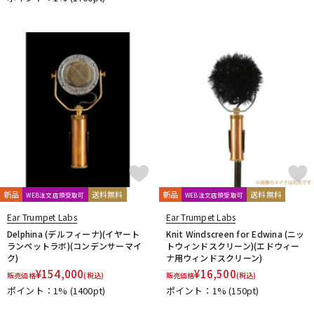
DTM オンライン納品
レコーディング機器
配信/ライブ機器
楽器アクセサリ
中古
ヴィンテージ
新品
送料無料
新品
送料無料
WEB注文店頭受取可
WEB注文店頭受取可
Ear Trumpet Labs
Ear Trumpet Labs
Delphina (デルフィーナ)(イヤート
Knit Windscreen for Edwina (ニッ
ランペットラボ)(コンデンサーマイ
トウィンドスクリーン)(エドウィー
ク)
ナ用ウィンドスクリーン)
¥
154,000
¥
16,500
販売価格
(税込)
販売価格
(税込)
ポイント：1%
(1400pt)
ポイント：1%
(150pt)