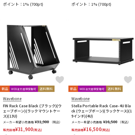
ポイント：1%
(700pt)
ポイント：1%
(700pt)
DTM オンライン納品
レコーディング機器
配信/ライブ機器
楽器アクセサリ
中古
ヴィンテージ
新品
送料無料
新品
送料無料
WEB注文店頭受取可
WEB注文店頭受取可
Wavebone
Wavebone
FIN Rack Case Black (ブラック)(ウ
Stella Portable Rack Case-4U Bla
ェーブボーン)(ラックマウントケー
ck (ウェーブボーン)(ラックケース)(1
ス)(13U)
9インチ)(4U)
¥31,900
¥16,500
メーカー希望小売価格
（税込）
メーカー希望小売価格
（税込）
¥
31,900
¥
16,500
販売価格
(税込)
販売価格
(税込)