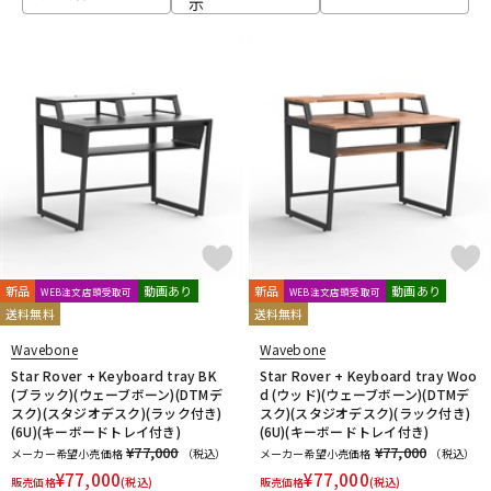
示
ベース
ウクレレ
ドラム
パーカッション
キーボード
電子ピアノ
管楽器
その他楽器
新品
動画あり
新品
動画あり
WEB注文店頭受取可
WEB注文店頭受取可
送料無料
送料無料
アンプ
エフェクター
Wavebone
Wavebone
Star Rover + Keyboard tray BK
Star Rover + Keyboard tray Woo
(ブラック)(ウェーブボーン)(DTMデ
d (ウッド)(ウェーブボーン)(DTMデ
スク)(スタジオデスク)(ラック付き)
スク)(スタジオデスク)(ラック付き)
DJ機器
DTM
(6U)(キーボードトレイ付き)
(6U)(キーボードトレイ付き)
¥77,000
¥77,000
メーカー希望小売価格
（税込）
メーカー希望小売価格
（税込）
¥
77,000
¥
77,000
販売価格
(税込)
販売価格
(税込)