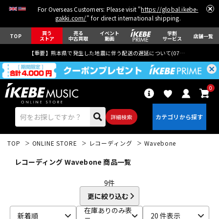
For Overseas Customers: Please visit "
https://global.ikebe-
gakki.com/
" for direct international shipping.
買う
売る
イベント
学割
TOP
店舗一覧
ストア
中古買取
動画
サービス
【重要】熊本県で発生した地震に伴う配送の遅延について(
07月29日
更新)
0
詳細検索
TOP
ONLINE STORE
レコーディング
Wavebone
レコーディング Wavebone 商品一覧
9
件
更に絞り込む
エレキギター
アコギ/エレアコ
在庫ありのみ表
新着順
20 件表示