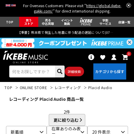
For Overseas Customers: Please visit "
https://global.ikebe-
gakki.com/
" for direct international shipping.
買う
売る
イベント
学割
TOP
店舗一覧
ストア
中古買取
動画
サービス
【重要】熊本県で発生した地震に伴う配送の遅延について(
07月29日
更新)
0
詳細検索
TOP
ONLINE STORE
レコーディング
Placid Audio
レコーディング Placid Audio 商品一覧
2
件
更に絞り込む
エレキギター
アコギ/エレアコ
在庫ありのみ表
新着順
20 件表示