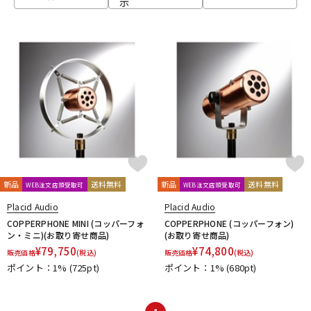
示
ベース
ウクレレ
ドラム
パーカッション
キーボード
電子ピアノ
管楽器
その他楽器
新品
送料無料
新品
送料無料
WEB注文店頭受取可
WEB注文店頭受取可
Placid Audio
Placid Audio
アンプ
エフェクター
COPPERPHONE MINI (コッパーフォ
COPPERPHONE (コッパーフォン)
ン・ミニ)(お取り寄せ商品)
(お取り寄せ商品)
¥
79,750
¥
74,800
販売価格
(税込)
販売価格
(税込)
ポイント：1%
(725pt)
ポイント：1%
(680pt)
DJ機器
DTM