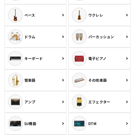
ベース
ウクレレ
ドラム
パーカッション
キーボード
電子ピアノ
管楽器
その他楽器
アンプ
エフェクター
DJ機器
DTM