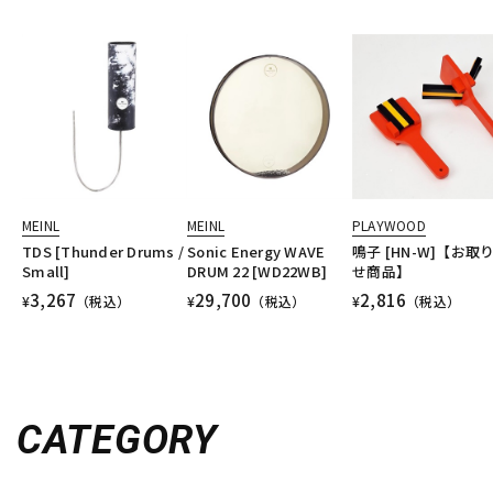
MEINL
MEINL
PLAYWOOD
TDS [Thunder Drums /
Sonic Energy WAVE
鳴子 [HN-W]【お取
Small]
DRUM 22 [WD22WB]
せ商品】
3,267
29,700
2,816
¥
（税込）
¥
（税込）
¥
（税込）
CATEGORY