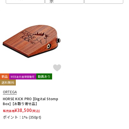
示
ベース
ウクレレ
ドラム
パーカッション
キーボード
電子ピアノ
管楽器
その他楽器
新品
動画あり
WEB注文店頭受取可
送料無料
アンプ
エフェクター
ORTEGA
HORSE KICK PRO [Digital Stomp
Box]【お取り寄せ品】
¥
38,500
販売価格
(税込)
DJ機器
DTM
ポイント：1%
(350pt)