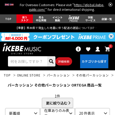
For Overseas Customers: Please visit "
https://global.ikebe-
gakki.com/
" for direct international shipping.
買う
売る
イベント
学割
TOP
店舗一覧
ストア
中古買取
動画
サービス
【重要】熊本県で発生した地震に伴う配送の遅延について(
07月29日
更新)
0
詳細検索
TOP
ONLINE STORE
パーカッション
その他パーカッション
パーカッション その他パーカッション ORTEGA 商品一覧
1
件
更に絞り込む
エレキギター
アコギ/エレアコ
在庫ありのみ表
新着順
20 件表示