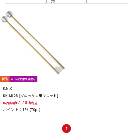
示
ベース
ウクレレ
ドラム
パーカッション
キーボード
電子ピアノ
管楽器
その他楽器
新品
WEB注文店頭受取可
K.M.K
アンプ
エフェクター
KK-ML28 [グロッケン用マレット]
¥
7,700
販売価格
(税込)
ポイント：1%
(70pt)
DJ機器
DTM
1