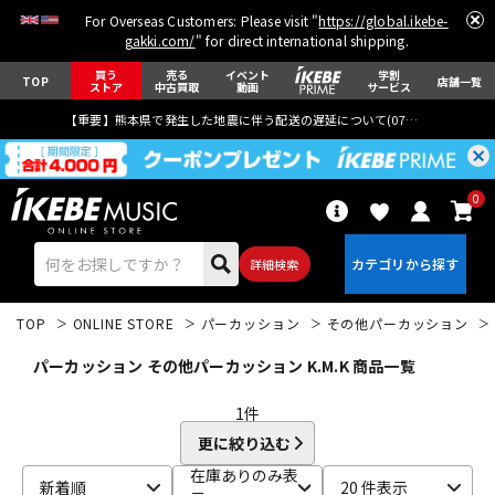
For Overseas Customers: Please visit "
https://global.ikebe-
gakki.com/
" for direct international shipping.
買う
売る
イベント
学割
TOP
店舗一覧
ストア
中古買取
動画
サービス
【重要】熊本県で発生した地震に伴う配送の遅延について(
07月29日
更新)
0
詳細検索
TOP
ONLINE STORE
パーカッション
その他パーカッション
パーカッション その他パーカッション K.M.K 商品一覧
1
件
更に絞り込む
エレキギター
アコギ/エレアコ
在庫ありのみ表
新着順
20 件表示