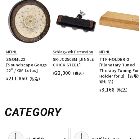
MEINL
Schlagwerk Percussion
MEINL
SGOML22
SR-JC250SM [JINGLE
TTF-HOLDER-2
[Soundscape Gongs
CHICK STEEL]
[Planetary Tuned
22'' / OM Lotus]
Therapy Tuning For
22,000
¥
（税込）
Holder for 2] 【お
211,860
¥
（税込）
寄せ品】
3,168
¥
（税込）
CATEGORY
エレキギター
アコギ/エレアコ