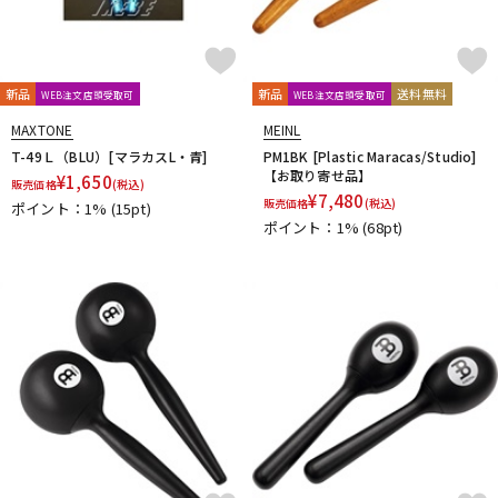
新品
新品
送料無料
WEB注文店頭受取可
WEB注文店頭受取可
MAXTONE
MEINL
T-49Ｌ（BLU）[マラカスL・青]
PM1BK [Plastic Maracas/Studio]
【お取り寄せ品】
¥
1,650
販売価格
(税込)
¥
7,480
販売価格
(税込)
ポイント：1%
(15pt)
ポイント：1%
(68pt)