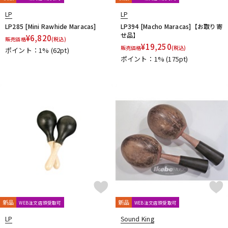
LP
LP
LP285 [Mini Rawhide Maracas]
LP394 [Macho Maracas]【お取り寄
せ品】
¥
6,820
販売価格
(税込)
¥
19,250
販売価格
(税込)
ポイント：1%
(62pt)
ポイント：1%
(175pt)
新品
新品
WEB注文店頭受取可
WEB注文店頭受取可
LP
Sound King