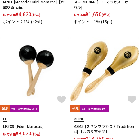
M281 [Matador Mini Maracas]【お
BG-CMO466 [ココマラカス・オー
取り寄せ品】
バル]
¥
4,620
¥
1,650
販売価格
(税込)
販売価格
(税込)
ポイント：1%
(42pt)
ポイント：1%
(15pt)
新品
新品
WEB注文店頭受取可
WEB注文店頭受取可
LP
MEINL
LP389 [Fiber Maracas]
MSM3 [スキンマラカス / Tradition
al] 【お取り寄せ品】
¥
9,020
販売価格
(税込)
¥
13,750