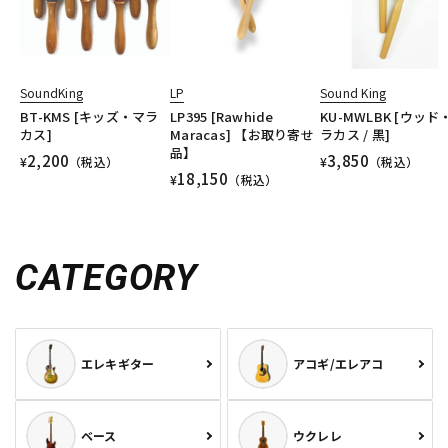
SoundKing
LP
Sound King
BT-KMS [キッズ・マラ
LP395 [Rawhide
KU-MWLBK [ウッド
カス]
Maracas] 【お取り寄せ
ラカス / 黒]
品】
2,200
3,850
¥
（税込）
¥
（税込）
18,150
¥
（税込）
CATEGORY
エレキギター
アコギ/エレアコ
ベース
ウクレレ