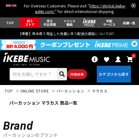
For Overseas Customers: Please visit "
https://global.ikebe-
gakki.com/
" for direct international shipping.
買う
売る
イベント
学割
TOP
店舗一覧
ストア
中古買取
動画
サービス
【重要】熊本県で発生した地震に伴う配送の遅延について(
07月29日
更新)
0
詳細検索
TOP
ONLINE STORE
パーカッション
マラカス
パーカッション マラカス 商品一覧
Brand
エレキギター
アコギ/エレアコ
パーカッションのブランド