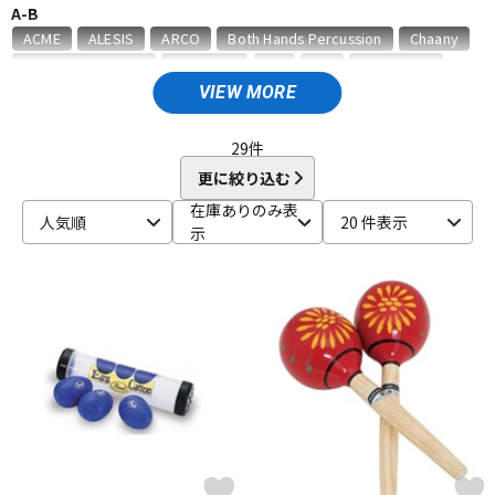
A-B
ベース
ウクレレ
ACME
ALESIS
ARCO
Both Hands Percussion
Chaany
CONTEMPORANEA
Decora43
DG
dw
GON BOPS
HARD CASE
HERCULES
HUGH TRACEY KALIMBA
J.Leiva
VIEW MORE
ドラム
パーカッション
J.P.CARLOS
K.M.K
KC
KEO PERCUSSION
KEPLINGER DRUMS
Kikutani
KORG
29
件
L-P
更に絞り込む
キーボード
電子ピアノ
La Rosa Percussion
LiME
LP
MAHALO
MAPEX
在庫ありのみ表
人気順
20 件表示
MAXTONE
MEINL
Melody Merry
NATAL
No Brand
示
NUVO
ONETONE
ORTEGA
PAiSTe
PANLAND
Pearl
管楽器
その他楽器
PICK BOY
PLAYWOOD
PRIMA HANDPAN
Protection Racket
R-Y
アンプ
エフェクター
REMO
RhythmTech
ROHEMA
Roland
SABIAN
Schlagwerk Percussion
SONOR
Sound King
SoundKing
SUZUKI
TAMA
TELLO
TOCA
TREE WORKS
DJ機器
DTM
TYCOON PERCUSSION
UFIP
unknown
YAMAHA
他