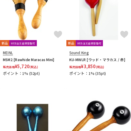
新品
新品
WEB注文店頭受取可
WEB注文店頭受取可
MEINL
Sound King
MSM2 [Rawhide Maracas Mini]
KU-MWLR [ウッド・マラカス / 赤]
¥
5,720
¥
3,850
販売価格
(税込)
販売価格
(税込)
ポイント：1%
(52pt)
ポイント：1%
(35pt)