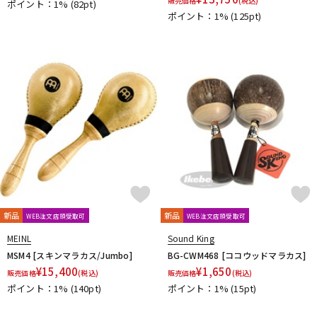
販売価格
(税込)
ポイント：1%
(82pt)
ポイント：1%
(125pt)
新品
新品
WEB注文店頭受取可
WEB注文店頭受取可
MEINL
Sound King
MSM4 [スキンマラカス/Jumbo]
BG-CWM468 [ココウッドマラカス]
¥
15,400
¥
1,650
販売価格
(税込)
販売価格
(税込)
ポイント：1%
(140pt)
ポイント：1%
(15pt)