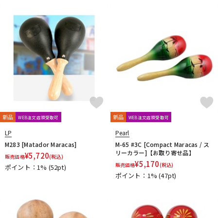
新品
新品
WEB注文店頭受取可
WEB注文店頭受取可
LP
Pearl
M283 [Matador Maracas]
M-65 #3C [Compact Maracas / ス
リーカラー]【お取り寄せ品】
¥
5,720
販売価格
(税込)
¥
5,170
販売価格
(税込)
ポイント：1%
(52pt)
ポイント：1%
(47pt)