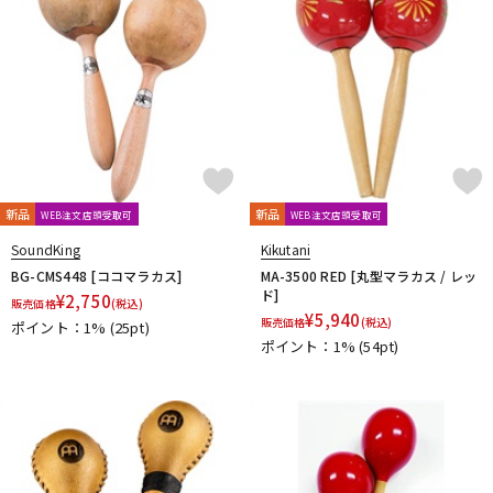
新品
新品
WEB注文店頭受取可
WEB注文店頭受取可
SoundKing
Kikutani
BG-CMS448 [ココマラカス]
MA-3500 RED [丸型マラカス / レッ
ド]
¥
2,750
販売価格
(税込)
¥
5,940
販売価格
(税込)
ポイント：1%
(25pt)
ポイント：1%
(54pt)