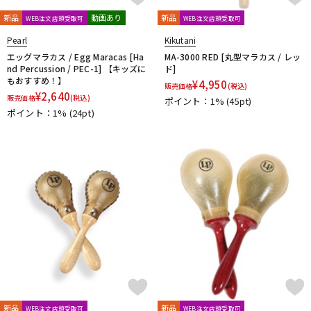
エスペランサ
キョーリツ
喜楽器ガンクドラム
小出 koide
DTM オンライン納品
レコーディング機器
MAJIDDRUMS
新品
動画あり
新品
WEB注文店頭受取可
WEB注文店頭受取可
Pearl
Kikutani
エッグマラカス / Egg Maracas [Ha
MA-3000 RED [丸型マラカス / レッ
配信/ライブ機器
楽器アクセサリ
nd Percussion / PEC-1] 【キッズに
ド]
もおすすめ！】
¥
4,950
販売価格
(税込)
¥
2,640
販売価格
(税込)
ポイント：1%
(45pt)
中古
ヴィンテージ
ポイント：1%
(24pt)
新品
新品
WEB注文店頭受取可
WEB注文店頭受取可