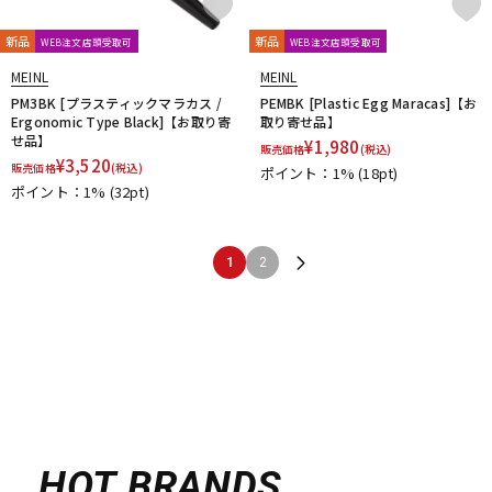
新品
新品
WEB注文店頭受取可
WEB注文店頭受取可
MEINL
MEINL
PM3BK [プラスティックマラカス /
PEMBK [Plastic Egg Maracas]【お
Ergonomic Type Black]【お取り寄
取り寄せ品】
せ品】
¥
1,980
販売価格
(税込)
¥
3,520
販売価格
(税込)
ポイント：1%
(18pt)
ポイント：1%
(32pt)
1
2
HOT BRANDS