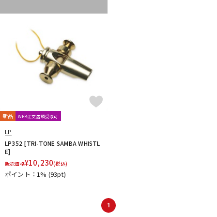
DTM オンライン納品
レコーディング機器
配信/ライブ機器
楽器アクセサリ
中古
ヴィンテージ
新品
WEB注文店頭受取可
LP
LP352 [TRI-TONE SAMBA WHISTL
E]
¥
10,230
販売価格
(税込)
ポイント：1%
(93pt)
1