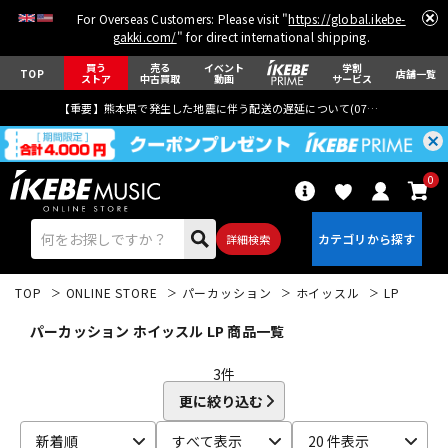
For Overseas Customers: Please visit "
https://global.ikebe-
gakki.com/
" for direct international shipping.
買う
売る
イベント
学割
TOP
店舗一覧
ストア
中古買取
動画
サービス
【重要】熊本県で発生した地震に伴う配送の遅延について(
07月29日
更新)
0
詳細検索
TOP
ONLINE STORE
パーカッション
ホイッスル
LP
パーカッション ホイッスル LP 商品一覧
3
件
更に絞り込む
エレキギター
アコギ/エレアコ
新着順
すべて表示
20 件表示