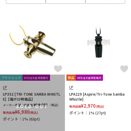
ベース
ウクレレ
ドラム
パーカッション
キーボード
電子ピアノ
管楽器
その他楽器
アウトレット
新品
WEB注文店頭受取可
WEB注文店頭受取可
LP
LP
アンプ
エフェクター
LP352 [TRI-TONE SAMBA WHISTL
LPA229 [Aspire/Tri-Tone Samba
E]【箱ボロ特価品】
Whistle]
¥10,230
メーカー希望小売価格
（税込）
¥
2,970
SOLD OUT
販売価格
(税込)
¥
6,980
ポイント：1%
(27pt)
販売価格
(税込)
DJ機器
DTM
ポイント：1%
(63pt)