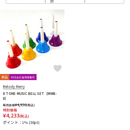
示
ベース
ウクレレ
ドラム
パーカッション
キーボード
電子ピアノ
管楽器
その他楽器
新品
WEB注文店頭受取可
Melody Merry
アンプ
エフェクター
8 TONE MUSIC BELL SET［MMB-
8］
¥
4,950
販売価格
(税込)
特別価格
DJ機器
DTM
¥
4,233
(税込)
ポイント：1%
(38pt)