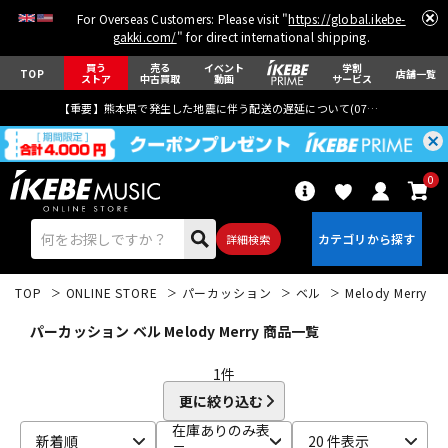
For Overseas Customers: Please visit "
https://global.ikebe-
gakki.com/
" for direct international shipping.
買う
売る
イベント
学割
TOP
店舗一覧
ストア
中古買取
動画
サービス
【重要】熊本県で発生した地震に伴う配送の遅延について(
07月29日
更新)
0
詳細検索
TOP
ONLINE STORE
パーカッション
ベル
Melody Merry
パーカッション ベル Melody Merry 商品一覧
1
件
更に絞り込む
エレキギター
アコギ/エレアコ
在庫ありのみ表
新着順
20 件表示