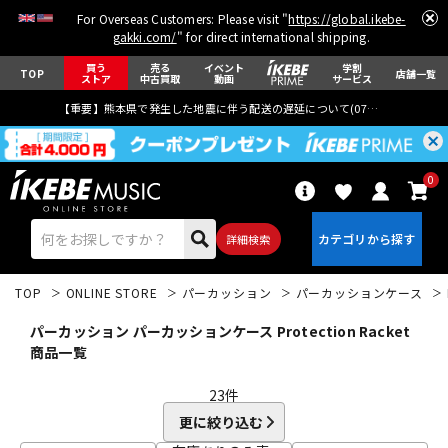
For Overseas Customers: Please visit "
https://global.ikebe-
gakki.com/
" for direct international shipping.
買う
売る
イベント
学割
TOP
店舗一覧
ストア
中古買取
動画
サービス
【重要】熊本県で発生した地震に伴う配送の遅延について(
07月29日
更新)
0
詳細検索
TOP
ONLINE STORE
パーカッション
パーカッションケース
パーカッション パーカッションケース Protection Racket
商品一覧
23
件
エレキギター
アコギ/エレアコ
更に絞り込む