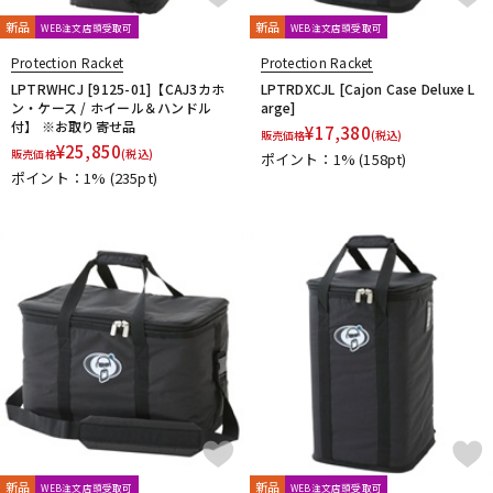
新品
新品
WEB注文店頭受取可
WEB注文店頭受取可
Protection Racket
Protection Racket
LPTRWHCJ [9125-01]【CAJ3カホ
LPTRDXCJL [Cajon Case Deluxe L
ン・ケース / ホイール＆ハンドル
arge]
付】 ※お取り寄せ品
¥
17,380
販売価格
(税込)
¥
25,850
販売価格
(税込)
ポイント：1%
(158pt)
ポイント：1%
(235pt)
新品
新品
WEB注文店頭受取可
WEB注文店頭受取可