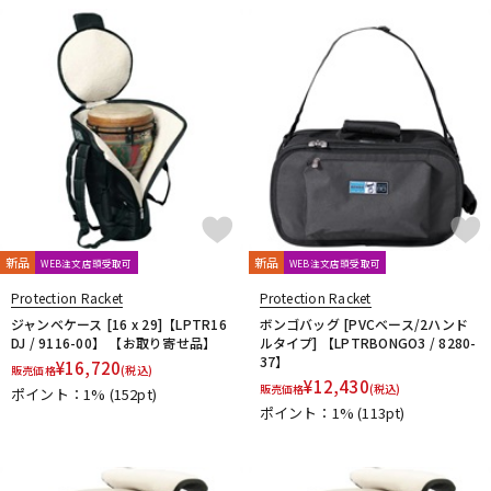
DTM オンライン納品
レコーディング機器
配信/ライブ機器
楽器アクセサリ
中古
ヴィンテージ
新品
新品
WEB注文店頭受取可
WEB注文店頭受取可
Protection Racket
Protection Racket
ジャンベケース [16 x 29]【LPTR16
ボンゴバッグ [PVCベース/2ハンド
DJ / 9116-00】 【お取り寄せ品】
ルタイプ] 【LPTRBONGO3 / 8280-
37】
¥
16,720
販売価格
(税込)
¥
12,430
販売価格
(税込)
ポイント：1%
(152pt)
ポイント：1%
(113pt)