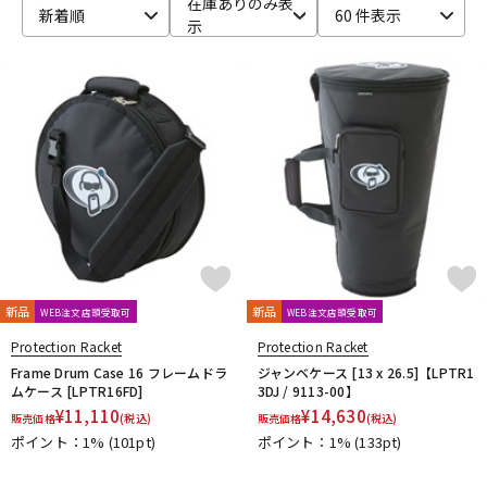
在庫ありのみ表
新着順
60 件表示
示
ベース
ウクレレ
ドラム
パーカッション
キーボード
電子ピアノ
管楽器
その他楽器
新品
新品
WEB注文店頭受取可
WEB注文店頭受取可
アンプ
エフェクター
Protection Racket
Protection Racket
Frame Drum Case 16 フレームドラ
ジャンベケース [13 x 26.5]【LPTR1
ムケース [LPTR16FD]
3DJ / 9113-00】
¥
11,110
¥
14,630
販売価格
(税込)
販売価格
(税込)
DJ機器
DTM
ポイント：1%
(101pt)
ポイント：1%
(133pt)