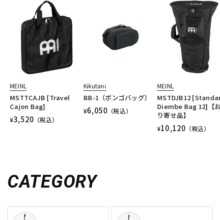
MEINL
Kikutani
MEINL
MSTTCAJB [Travel
BB-1（ボンゴバッグ）
MSTDJB12 [Standa
Cajon Bag]
Diembe Bag 12]【
6,050
¥
（税込）
り寄せ品】
3,520
¥
（税込）
10,120
¥
（税込）
CATEGORY