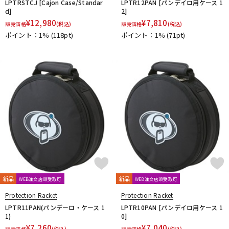
LPTRSTCJ [Cajon Case/Standar
LPTR12PAN [パンデイロ用ケース 1
d]
2]
¥
12,980
¥
7,810
販売価格
(税込)
販売価格
(税込)
ポイント：1%
(118pt)
ポイント：1%
(71pt)
新品
新品
WEB注文店頭受取可
WEB注文店頭受取可
Protection Racket
Protection Racket
LPTR11PAN(パンデーロ・ケース 1
LPTR10PAN [パンデイロ用ケース 1
1)
0]
¥
7,260
¥
7,040
販売価格
(税込)
販売価格
(税込)