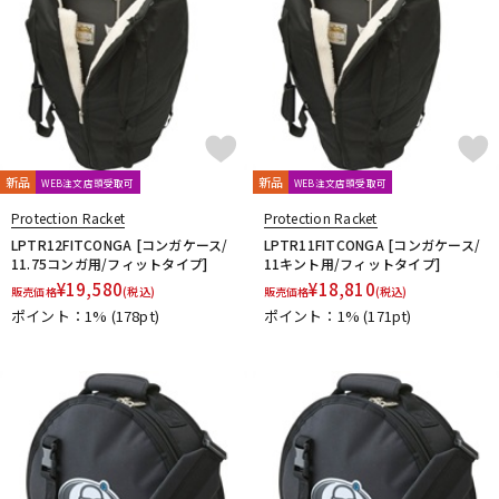
新品
新品
WEB注文店頭受取可
WEB注文店頭受取可
Protection Racket
Protection Racket
LPTR12FITCONGA [コンガケース/
LPTR11FITCONGA [コンガケース/
11.75コンガ用/フィットタイプ]
11キント用/フィットタイプ]
¥
19,580
¥
18,810
販売価格
(税込)
販売価格
(税込)
ポイント：1%
(178pt)
ポイント：1%
(171pt)