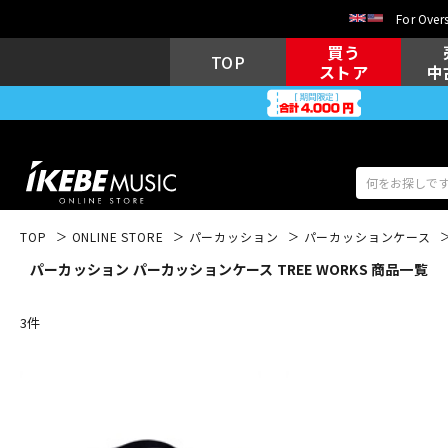
For Overs
買う
TOP
ストア
中
TOP
ONLINE STORE
パーカッション
パーカッションケース
パーカッション パーカッションケース TREE WORKS 商品一覧
アコギ/エレ
エレキギター
アコ
3
件
キーボード
電子ピアノ