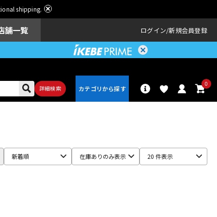
ational shipping.
店舗一覧
ログイン
新規会員登録
0
詳細検索
パーカッショ
ドラム
ン
新着順
在庫ありのみ表示
20 件表示
アンプ
エフェクター