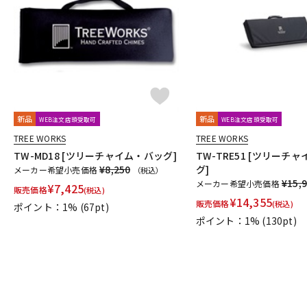
DJ機器
DTM
中古
ヴィンテー
新品
新品
WEB注文店頭受取可
WEB注文店頭受取可
TREE WORKS
TREE WORKS
TW-MD18 [ツリーチャイム・バッグ]
TW-TRE51 [ツリーチ
¥8,250
グ]
メーカー希望小売価格
（税込）
¥15,
メーカー希望小売価格
¥
7,425
販売価格
(税込)
¥
14,355
販売価格
(税込)
ポイント：1%
(67pt)
ポイント：1%
(130pt)