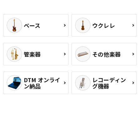
ベース
ウクレレ
管楽器
その他楽器
DTM オンライ
レコーディン
ン納品
グ機器