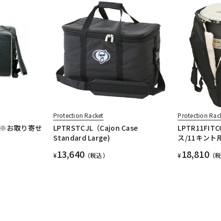
Protection Racket
Protection Rac
se] ※お取り寄せ
LPTRSTCJL（Cajon Case
LPTR11FI
Standard Large)
ス/11キント
13,640
18,810
¥
（税込）
¥
（