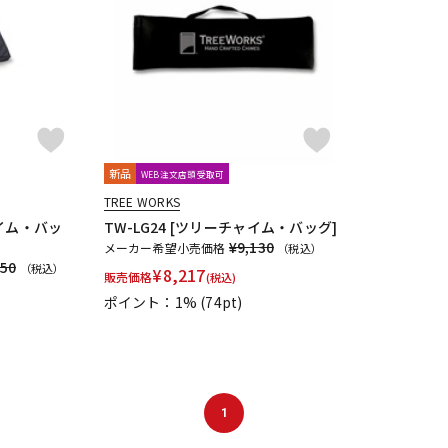
DTM オンラ
レコーディン
イン納品
グ機器
ジ
新品
WEB注文店頭受取可
TREE WORKS
ャイム・バッ
TW-LG24 [ツリーチャイム・バッグ]
¥9,130
メーカー希望小売価格
（税込）
950
（税込）
¥
8,217
販売価格
(税込)
ポイント：1%
(74pt)
1