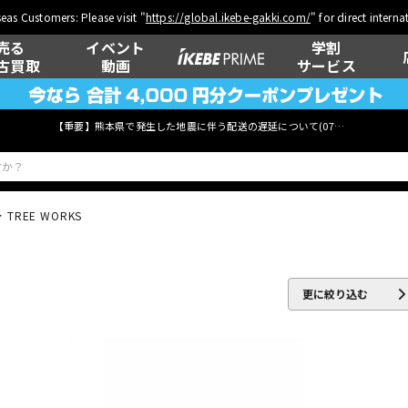
eas Customers: Please visit "
https://global.ikebe-gakki.com/
" for direct intern
売る
イベント
学割
古買取
動画
サービス
【重要】熊本県で発生した地震に伴う配送の遅延について(
07月29日
更新)
TREE WORKS
ベース
ウクレレ
更に絞り込む
管楽器
その他楽器